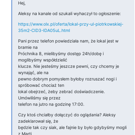
Hej,
Aleksy na kanale od szukali wyhaczył to ogłoszenie:
https://www.olx.pl/oferta/lokal-przy-ul-piotrkowskiej-
35m2-CID3-IDA05uL.html
Pani przez telefon powiedziała nam, że lokal jest w 
bramie na

Próchnika 8, mielibyśmy dostęp 24h/dobę i 
moglibyśmy współdzielić

klucze. Nie jesteśmy jeszcze pewni, czy chcemy je 
wynająć, ale na

pewno dobrym pomysłem byłoby rozruszać nogi i 
spróbować chociaż ten

lokal obejrzeć, żeby zebrać doświadczenie. 
Umówiliśmy się przez

telefon na jutro na godzinę 17:00.
Czy ktoś chciałby dołączyć do oglądania? Aleksy 
zadeklarował się, że

będzie tak czy siak, ale fajnie by było gdybyśmy mogli 
z Marti
