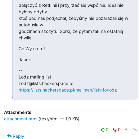
dołączyć z Retkinii i przyjrzeć się wspólnie. Idealnie 
byłoby gdyby

ktoś pod nas podjechał, żebyśmy nie pozarażali się w 
autobusie w

godzinach szczytu. Sorki, że pytam tak na ostatnią 
chwilę.
Co Wy na to?
Jacek
--

Lodz mailing list

https://lists.hackerspace.pl/mailman/listinfo/lodz
Attachments:
attachment.html
(text/html — 1.9 KB)
0
0
Reply