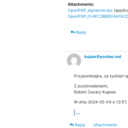
Attachments:
OpenPGP_signature.asc
(applic
OpenPGP_0x9FC2BB9D4A19CD
Reply
kujaw＠posteo.net
Przypominajka, za tydzień s
Z pozdrowieniami,

Robert Cezary Kujawa
W dniu 2024-05-04 o 13:57,
...
Reply
attachments