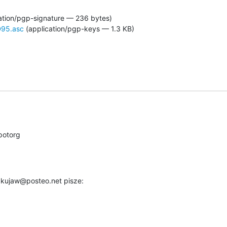
ation/pgp-signature — 236 bytes)
95.asc
(application/pgp-keys — 1.3 KB)
potorg
 kujaw@posteo.net pisze: