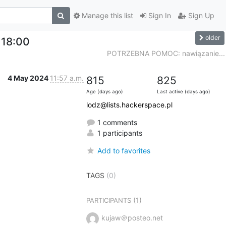
Manage this list
Sign In
Sign Up
older
 18:00
POTRZEBNA POMOC: nawiązanie...
4 May 2024
11:57 a.m.
815
825
Age (days ago)
Last active (days ago)
lodz@lists.hackerspace.pl
1 comments
1 participants
Add to favorites
TAGS
(0)
(1)
PARTICIPANTS
kujaw＠posteo.net