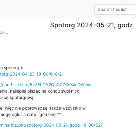
Spotorg 2024-05-21, godz.
4...
spotorg-2024-04-23-18-00/616/2
://pad.hs-ldz.pl/5vZELOY2QeCZZ6sY4oQWiw#
a, najlepiej pisząc na końcu swój nick, 

pracę spotorgową.
e, więc nie poprowadzę, także wszystko w 

mogę ogłosić datę i godzinę.**
rum.hs-ldz.pl/t/spotorg-2024-05-21-godz-18-00/627