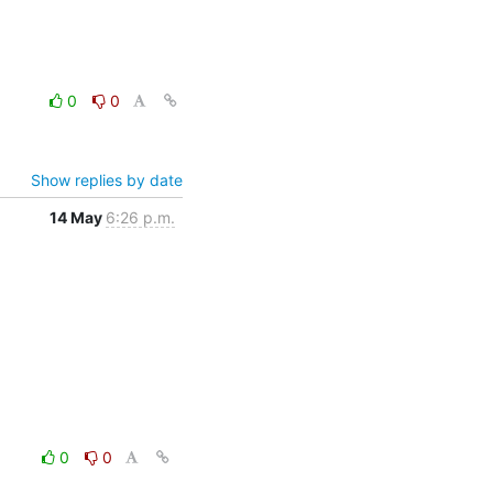
0
0
Show replies by date
14 May
6:26 p.m.
0
0