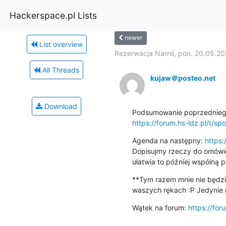
Hackerspace.pl Lists
newer
List overview
Rezerwacja Narnii, pon. 20.05.202
All Threads
kujaw＠posteo.net
Download
https://forum.hs-ldz.pl/t/
Agenda na następny: 
https
Dopisujmy rzeczy do omówieni
ułatwia to później wspólną 
**Tym razem mnie nie będzi
waszych rękach :P Jedynie 
Wątek na forum: 
https://fo