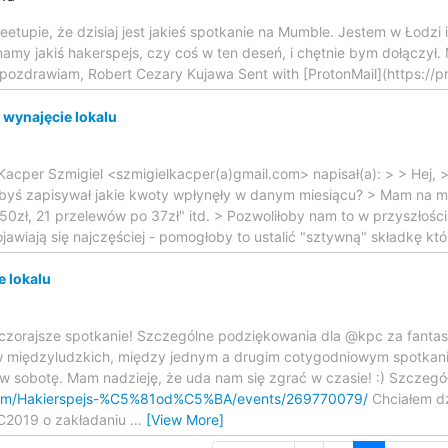
etupie, że dzisiaj jest jakieś spotkanie na Mumble. Jestem w Łodzi 
amy jakiś hakerspejs, czy coś w ten deseń, i chętnie bym dołączył. 
pozdrawiam, Robert Cezary Kujawa Sent with [ProtonMail](https://p
 wynajęcie lokalu
7 Kacper Szmigiel <szmigielkacper(a)gmail.com> napisał(a): > > Hej,
byś zapisywał jakie kwoty wpłynęły w danym miesiącu? > Mam na my
50zł, 21 przelewów po 37zł" itd. > Pozwoliłoby nam to w przyszłości
ojawiają się najczęściej - pomogłoby to ustalić "sztywną" składkę k
e lokalu
 wczorajsze spotkanie! Szczególne podziękowania dla @kpc za fanta
w międzyludzkich, między jednym a drugim cotygodniowym spotkanie
 w sobotę. Mam nadzieję, że uda nam się zgrać w czasie! :) Szczegó
com/Hakierspejs-%C5%81od%C5%BA/events/269770079/
Chciałem dz
KC2019 o zakładaniu
…
[View More]