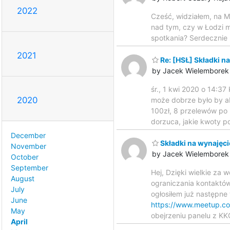
2022
Cześć, widziałem, na Me
nad tym, czy w Łodzi m
spotkania? Serdecznie 
2021
Re: [HSŁ] Składki na
by Jacek Wielemborek
śr., 1 kwi 2020 o 14:3
2020
może dobrze było by a
100zł, 8 przelewów po 
dorzuca, jakie kwoty p
December
Składki na wynajęci
November
by Jacek Wielemborek
October
September
Hej, Dzięki wielkie za
August
ograniczania kontaktó
July
ogłosiłem już następne
June
https://www.meetup.
May
obejrzeniu panelu z K
April