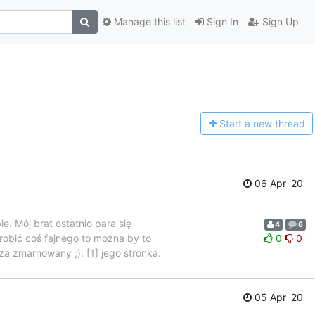
Manage this list
Sign In
Sign Up
Start a n
ew thread
06 Apr '20
. Mój brat ostatnio para się
4
6
zrobić coś fajnego to można by to
0
0
za zmarnowany ;). [1] jego stronka:
05 Apr '20