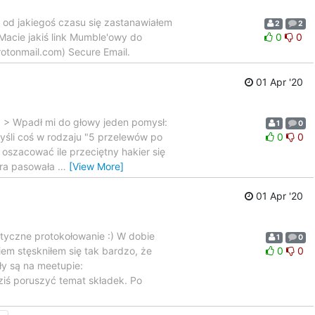
i od jakiegoś czasu się zastanawiałem
2
2
Macie jakiś link Mumble'owy do
0
0
rotonmail.com) Secure Email.
01 Apr '20
 > > Wpadł mi do głowy jeden pomysł:
1
0
śli coś w rodzaju "5 przelewów po
0
0
 oszacować ile przeciętny hakier się
tóra pasowała
…
[View More]
01 Apr '20
styczne protokołowanie :) W dobie
1
0
m stęskniłem się tak bardzo, że
0
0
ły są na meetupie:
iś poruszyć temat składek. Po