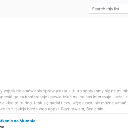
y wątek do omówienia spraw plakatu. Jutro spotykamy się na mumble
aprosić go na konferencje i powiedzieć mu co nas interesuje. Jeżeli 
zie kloc to trudno. I tak się nadal uczy, więc czasu nie można uznać 
sze to z jakiejs bieda web appki. Pozdrawiam, Beniamin
otkania na Mumble
awa