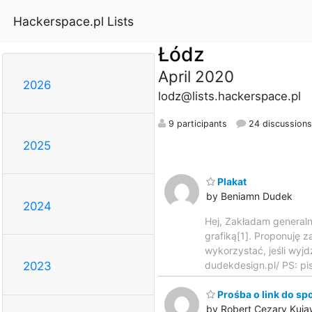
Hackerspace.pl Lists
Łódz
April 2020
2026
lodz@lists.hackerspace.pl
9 participants
24 discussions
2025
Plakat
by Beniamn Dudek
2024
Hej, Zakładam generaln
grafiką[1]. Proponuję z
wykorzystać, jeśli wyjd
dudekdesign.pl/ PS: pi
2023
Prośba o link do sp
by Robert Cezary Kuj