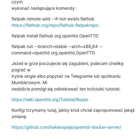
czym

wykonać następujące komendy:
https://flathub.org/repo/flathub.flatpakrepo
flatpak install flathub org.openttd.OpenTTD
flatpak run --branch=stable --arch=x86_64 --
command=openttd org.openttd.OpenTTD
Jeżeli w grze poczujecie się zagubieni, polecam chwilkę 
pograć w

trybie single albo popytać na Telegramie lub spotkaniu 
Mumble'owym. Mi

osobiście pomógł się odblokować ten króciutki tutorial:
https://wiki.openttd.org/Tutorial/Buses
Konfigi trzymamy tutaj, jakby ktoś chciał zaproponować jakąś 
zmianę:
https://github.com/hakierspejs/openttd-docker-server/