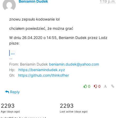
Beniamin Dudek
1:19 p.m.
znowu zepsuło kodowanie lol
chciałem powiedzieć, że można grać
W dniu 26.04.2020 o 14:55, Beniamin Dudek przez Lodz 
pisze:
...
-- 

From: Beniamin Dudek 
beniamin.dudek@yahoo.com
Hp:   
https://beniamindudek.xyz
Gh:   
https://github.com/thinkofher
0
0
Reply
2293
2293
Age (days ago)
Last active (days ago)