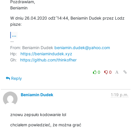
Pozdrawiam,

Beniamin
W dniu 26.04.2020 oďż˝14:44, Beniamin Dudek przez Lodz 
pisze:
...
-- 

From: Beniamin Dudek 
beniamin.dudek@yahoo.com
Hp:   
https://beniamindudek.xyz
Gh:   
https://github.com/thinkofher
0
0
Reply
Beniamin Dudek
1:19 p.m.
znowu zepsuło kodowanie lol
chciałem powiedzieć, że można grać