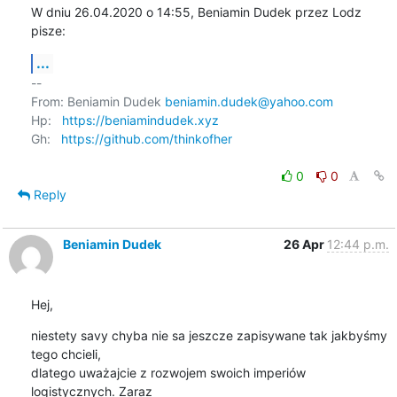
W dniu 26.04.2020 o 14:55, Beniamin Dudek przez Lodz 
pisze:
...
-- 

From: Beniamin Dudek 
beniamin.dudek@yahoo.com
Hp:   
https://beniamindudek.xyz
Gh:   
https://github.com/thinkofher
0
0
Reply
Beniamin Dudek
26 Apr
12:44 p.m.
Hej,
niestety savy chyba nie sa jeszcze zapisywane tak jakbyśmy 
tego chcieli, 

dlatego uważajcie z rozwojem swoich imperiów 
logistycznych. Zaraz 
