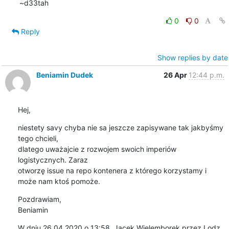
~d33tah
0
0
Reply
Show replies by date
Beniamin Dudek
26 Apr
12:44 p.m.
Hej,
niestety savy chyba nie sa jeszcze zapisywane tak jakbyśmy 
tego chcieli, 

dlatego uważajcie z rozwojem swoich imperiów 
logistycznych. Zaraz 

otworzę issue na repo kontenera z którego korzystamy i 
może nam ktoś pomoże.
Pozdrawiam,

Beniamin
W dniu 26.04.2020 o 13:58, Jacek Wielemborek przez Lodz 