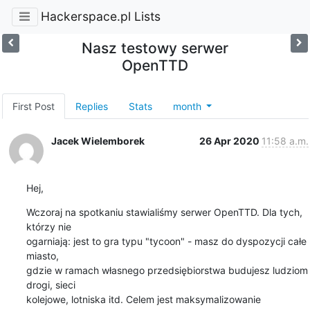
Hackerspace.pl Lists
Nasz testowy serwer
OpenTTD
First Post
Replies
Stats
month
Jacek Wielemborek
26 Apr 2020
11:58 a.m.
Hej,
Wczoraj na spotkaniu stawialiśmy serwer OpenTTD. Dla tych, 
którzy nie

ogarniają: jest to gra typu "tycoon" - masz do dyspozycji całe 
miasto,

gdzie w ramach własnego przedsiębiorstwa budujesz ludziom 
drogi, sieci

kolejowe, lotniska itd. Celem jest maksymalizowanie 