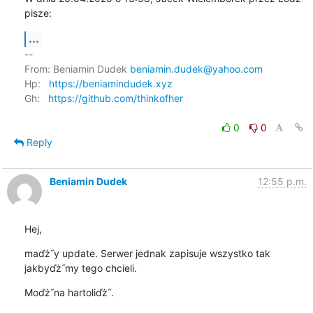
pisze:
...
-- 

From: Beniamin Dudek 
beniamin.dudek@yahoo.com
Hp:   
https://beniamindudek.xyz
Gh:   
https://github.com/thinkofher
0
0
Reply
Beniamin Dudek
12:55 p.m.
Hej,
maďż˝y update. Serwer jednak zapisuje wszystko tak 
jakbyďż˝my tego chcieli.
Moďż˝na hartoliďż˝.