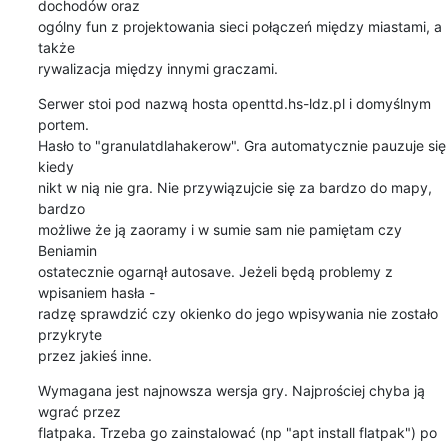
dochodów oraz

ogólny fun z projektowania sieci połączeń między miastami, a 
także

rywalizacja między innymi graczami.
Serwer stoi pod nazwą hosta openttd.hs-ldz.pl i domyślnym 
portem.

Hasło to "granulatdlahakerow". Gra automatycznie pauzuje się 
kiedy

nikt w nią nie gra. Nie przywiązujcie się za bardzo do mapy, 
bardzo

możliwe że ją zaoramy i w sumie sam nie pamiętam czy 
Beniamin

ostatecznie ogarnął autosave. Jeżeli będą problemy z 
wpisaniem hasła -

radzę sprawdzić czy okienko do jego wpisywania nie zostało 
przykryte

przez jakieś inne.
Wymagana jest najnowsza wersja gry. Najprościej chyba ją 
wgrać przez

flatpaka. Trzeba go zainstalować (np "apt install flatpak") po 