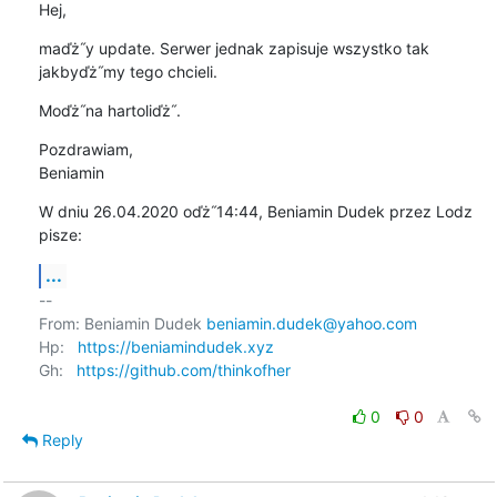
Hej,
maďż˝y update. Serwer jednak zapisuje wszystko tak 
jakbyďż˝my tego chcieli.
Moďż˝na hartoliďż˝.
Pozdrawiam,

Beniamin
W dniu 26.04.2020 oďż˝14:44, Beniamin Dudek przez Lodz 
pisze:
...
-- 

From: Beniamin Dudek 
beniamin.dudek@yahoo.com
Hp:   
https://beniamindudek.xyz
Gh:   
https://github.com/thinkofher
0
0
Reply