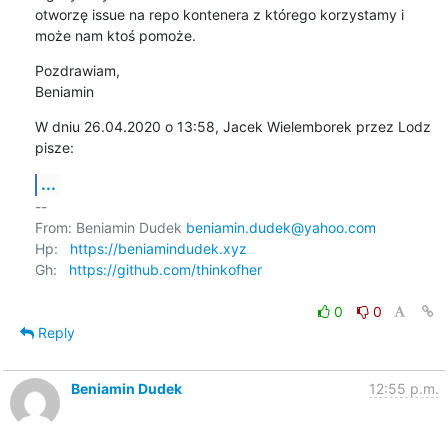
otworzę issue na repo kontenera z którego korzystamy i 
może nam ktoś pomoże.
Pozdrawiam,

Beniamin
W dniu 26.04.2020 o 13:58, Jacek Wielemborek przez Lodz 
pisze:
...
-- 

From: Beniamin Dudek 
beniamin.dudek@yahoo.com
Hp:   
https://beniamindudek.xyz
Gh:   
https://github.com/thinkofher
0
0
Reply
Beniamin Dudek
12:55 p.m.