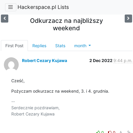
Hackerspace.pl Lists
Odkurzacz na najbliższy
weekend
First Post
Replies
Stats
month
Robert Cezary Kujawa
2 Dec 2022
9:44 p.m.
Cześć,
Pożyczam odkurzacz na weekend, 3. i 4. grudnia.
-- 

Serdecznie pozdrawiam,

Robert Cezary Kujawa

0
0