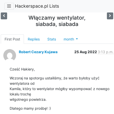
Hackerspace.pl Lists
Włączamy wentylator,
siabada, siabada
First Post
Replies
Stats
month
Robert Cezary Kujawa
25 Aug 2022
3:13 p.m.
Cześć Hakiery,
Wczoraj na spotorgu ustailiśmy, że warto byłoby użyć 
wentylatora od 

Kamila, który to wentylator mógłby wypompować z nowego 
lokalu trochę 

wilgotnego powietrza.
Dlatego mamy prośbę! :)