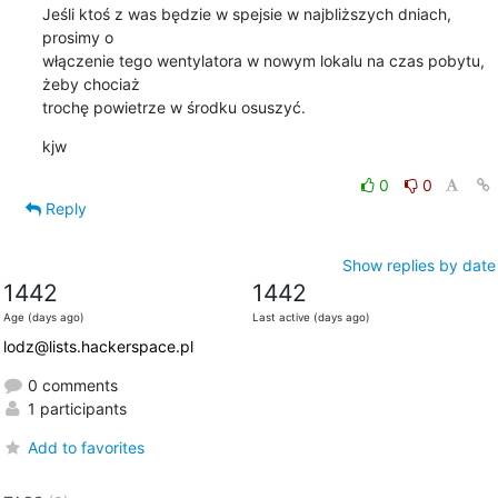
Jeśli ktoś z was będzie w spejsie w najbliższych dniach, 
prosimy o 

włączenie tego wentylatora w nowym lokalu na czas pobytu, 
żeby chociaż 

trochę powietrze w środku osuszyć.
kjw
0
0
Reply
Show replies by date
1442
1442
Age (days ago)
Last active (days ago)
lodz@lists.hackerspace.pl
0 comments
1 participants
Add to favorites