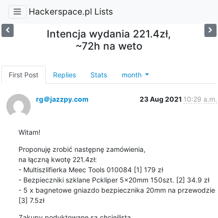
Hackerspace.pl Lists
Intencja wydania 221.4zł,
~72h na weto
First Post
Replies
Stats
month
rg＠jazzpy.com
23 Aug 2021
10:29 a.m.
Witam!
Proponuję zrobić następnę zamówienia, 

na łączną kwotę 221.4zł:

- Multiszlifierka Meec Tools 010084 [1] 179 zł

- Bezpieczniki szklane Pckliper 5x20mm 150szt. [2] 34.9 zł

- 5 x bagnetowe gniazdo bezpiecznika 20mm na przewodzie 
[3] 7.5zł
Zakupy podyktowane są chciejlistą.
