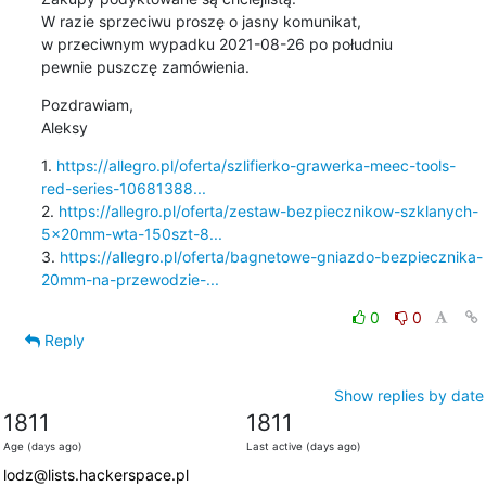
W razie sprzeciwu proszę o jasny komunikat, 

w przeciwnym wypadku 2021-08-26 po południu 

pewnie puszczę zamówienia.
Pozdrawiam,

Aleksy
1. 
https://allegro.pl/oferta/szlifierko-grawerka-meec-tools-
red-series-10681388...
2. 
https://allegro.pl/oferta/zestaw-bezpiecznikow-szklanych-
5x20mm-wta-150szt-8...
3. 
https://allegro.pl/oferta/bagnetowe-gniazdo-bezpiecznika-
20mm-na-przewodzie-...
0
0
Reply
Show replies by date
1811
1811
Age (days ago)
Last active (days ago)
lodz@lists.hackerspace.pl