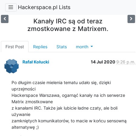
Hackerspace.pl Lists
Kanały IRC są od teraz
zmostkowane z Matrixem.
First Post
Replies
Stats
month
Rafał Kołucki
14 Jul 2020
9:26 p.m.
Po długim czasie mielenia tematu udało się, dzięki 
uprzejmości

Hackerspace Warszawa, ogarnąć kanały na ich serwerze 
Matrix zmostkowane

z kanałami IRC. Także jak lubicie ładne czaty, ale boli 
używanie

zamkniętych komunikatorów, to macie w końcu sensowną 
alternatywę ;)