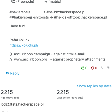
IRC (Freenode)          -> [matrix]

----------------------------------------------------------

#hakierspejs            -> #hs-ldz:hackerspace.pl

##hakierspejs-shitposts -> #hs-ldz-offtopic:hackerspace.pl
Have fun!
--

https://kolucki.pl/
()  ascii ribbon campaign - against html e-mail

/\  www.asciiribbon.org   - against proprietary attachments
0
0
Reply
Show replies by date
2215
2215
Age (days ago)
Last active (days ago)
lodz@lists.hackerspace.pl