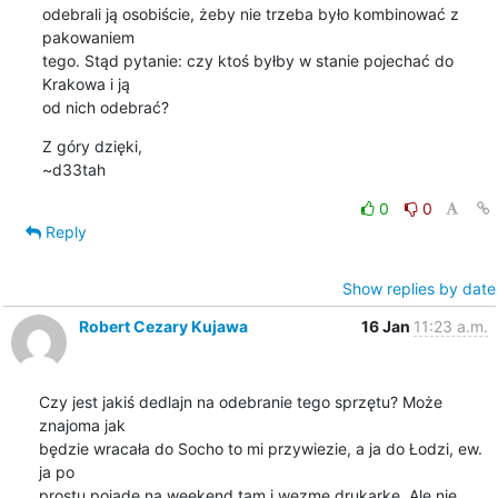
odebrali ją osobiście, żeby nie trzeba było kombinować z 
pakowaniem

tego. Stąd pytanie: czy ktoś byłby w stanie pojechać do 
Krakowa i ją

od nich odebrać?
Z góry dzięki,

~d33tah
0
0
Reply
Show replies by date
Robert Cezary Kujawa
16 Jan
11:23 a.m.
Czy jest jakiś dedlajn na odebranie tego sprzętu? Może 
znajoma jak 

będzie wracała do Socho to mi przywiezie, a ja do Łodzi, ew. 
ja po 

prostu pojadę na weekend tam i wezmę drukarkę. Ale nie 