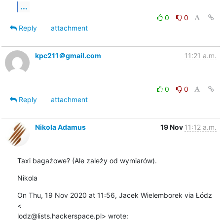
...
0
0
Reply
attachment
kpc211＠gmail.com
11:21 a.m.
0
0
Reply
attachment
Nikola Adamus
19 Nov
11:12 a.m.
Taxi bagażowe? (Ale zależy od wymiarów).
Nikola
On Thu, 19 Nov 2020 at 11:56, Jacek Wielemborek via Łódz 
<

lodz@lists.hackerspace.pl> wrote: