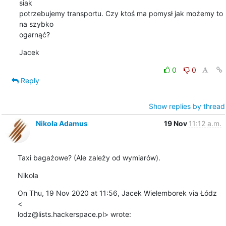
siak

potrzebujemy transportu. Czy ktoś ma pomysł jak możemy to 
na szybko

ogarnąć?
Jacek
0
0
Reply
Show replies by thread
Nikola Adamus
19 Nov
11:12 a.m.
Taxi bagażowe? (Ale zależy od wymiarów).
Nikola
On Thu, 19 Nov 2020 at 11:56, Jacek Wielemborek via Łódz 
<

lodz@lists.hackerspace.pl> wrote: