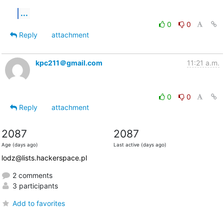
...
0
0
Reply
attachment
kpc211＠gmail.com
11:21 a.m.
0
0
Reply
attachment
2087
2087
Age (days ago)
Last active (days ago)
lodz@lists.hackerspace.pl
2 comments
3 participants
Add to favorites