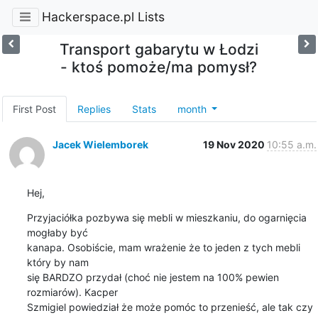
Hackerspace.pl Lists
Transport gabarytu w Łodzi
- ktoś pomoże/ma pomysł?
First Post
Replies
Stats
month
Jacek Wielemborek
19 Nov 2020
10:55 a.m.
Hej,
Przyjaciółka pozbywa się mebli w mieszkaniu, do ogarnięcia 
mogłaby być

kanapa. Osobiście, mam wrażenie że to jeden z tych mebli 
który by nam

się BARDZO przydał (choć nie jestem na 100% pewien 
rozmiarów). Kacper

Szmigiel powiedział że może pomóc to przenieść, ale tak czy 