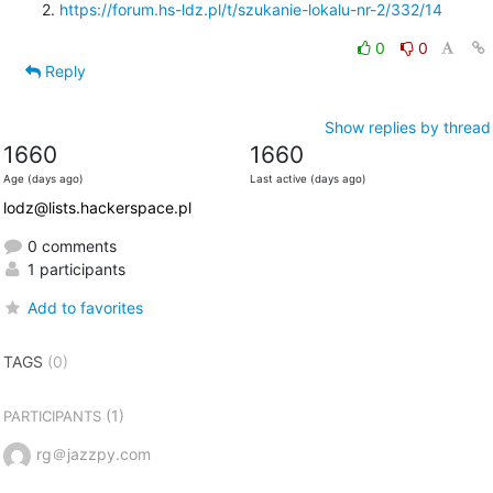
2. 
https://forum.hs-ldz.pl/t/szukanie-lokalu-nr-2/332/14
0
0
Reply
Show replies by thread
1660
1660
Age (days ago)
Last active (days ago)
lodz@lists.hackerspace.pl
0 comments
1 participants
Add to favorites
TAGS
(0)
(1)
PARTICIPANTS
rg＠jazzpy.com