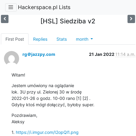
Hackerspace.pl Lists
[HSL] Siedziba v2
First Post
Replies
Stats
month
rg＠jazzpy.com
21 Jan 2022
11:14 a.m.
Witam!
Jestem umówiony na oglądanie

lok. 3U przy ul. Zielonej 30 w środę 

2022-01-26 o godz. 10-00 rano [1] [2] .

Gdyby ktoś mógł dołączyć, byłoby super.
Pozdrawiam,

Aleksy
1. 
https://i.imgur.com/I2opQl1.png