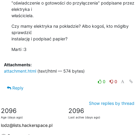
"oświadczenie o gotowości do przyłączenia" podpisane przez 
elektryka i

właściciela.
Czy mamy elektryka na pokładzie? Albo kogoś, kto mógłby 
sprawdzić

instalację i podpisać papier?
Marti :3
Attachments:
attachment.html
(text/html — 574 bytes)
0
0
Reply
Show replies by thread
2096
2096
Age (days ago)
Last active (days ago)
lodz@lists.hackerspace.pl