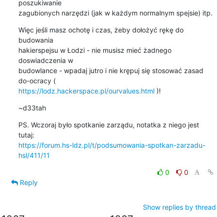
poszukiwanie

zagubionych narzędzi (jak w każdym normalnym spejsie) itp.
Więc jeśli masz ochotę i czas, żeby dołożyć rękę do 
budowania

hakierspejsu w Łodzi - nie musisz mieć żadnego 
doswiadczenia w

budowlance - wpadaj jutro i nie krępuj się stosować zasad 
https://lodz.hackerspace.pl/ourvalues.html
 )!
~d33tah
PS. Wczoraj było spotkanie zarządu, notatka z niego jest 
https://forum.hs-ldz.pl/t/podsumowania-spotkan-zarzadu-
hsl/411/11
0
0
Reply
Show replies by thread