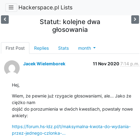
Hackerspace.pl Lists
Statut: kolejne dwa
głosowania
First Post
Replies
Stats
month
Jacek Wielemborek
11 Nov 2020
7:14 p.m.
Hej,
Wiem, że pewnie już rzygacie głosowaniami, ale... Jako że 
ciężko nam

dojść do porozumienia w dwóch kwestiach, powstały nowe 
ankiety:
https://forum.hs-ldz.pl/t/maksymalna-kwota-do-wydania-
przez-jednego-czlonka-...