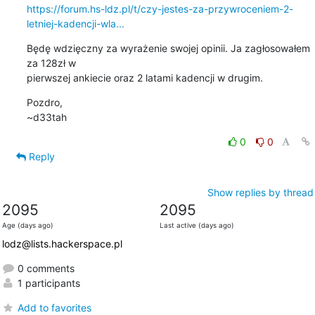
https://forum.hs-ldz.pl/t/czy-jestes-za-przywroceniem-2-
letniej-kadencji-wla...
Będę wdzięczny za wyrażenie swojej opinii. Ja zagłosowałem 
za 128zł w

pierwszej ankiecie oraz 2 latami kadencji w drugim.
Pozdro,

~d33tah
0
0
Reply
Show replies by thread
2095
2095
Age (days ago)
Last active (days ago)
lodz@lists.hackerspace.pl
0 comments
1 participants
Add to favorites