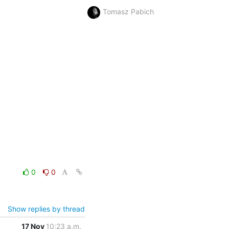
Tomasz Pabich
0
0
Show replies by thread
17 Nov
10:23 a.m.