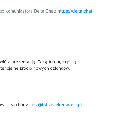
o komunikatora Delta Chat: 
https://delta.chat
wić z prezentacją. Taką trochę ogólną +

otencjalne źródło nowych członków.

aw--- via Łódz 
lodz@lists.hackerspace.pl