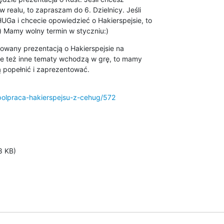
u:) Mamy wolny termin w styczniu:)
sowany prezentacją o Hakierspejsie na 

e też inne tematy wchodzą w grę, to mamy 

ą popełnić i zaprezentować.
spolpraca-hakierspejsu-z-cehug/572
8 KB)