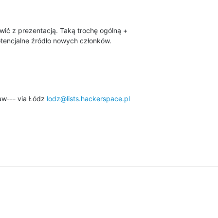
wić z prezentacją. Taką trochę ogólną +

otencjalne źródło nowych członków.

aw--- via Łódz 
lodz@lists.hackerspace.pl