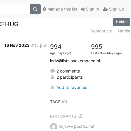
Manage this list
Sign In
Sign Up
older
 CEHUG
Remont c.d. - Narnia
16 Nov 2023
3:15 p.m.
994
995
Age (days ago)
Last active (days ago)
lodz@lists.hackerspace.pl
2 comments
2 participants
Add to favorites
TAGS
(0)
(2)
PARTICIPANTS
kujaw＠posteo.net