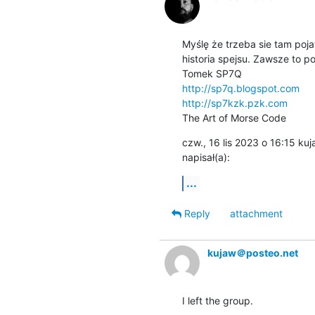
Myślę że trzeba sie tam poja
historia spejsu. Zawsze to p
http://sp7q.blogspot.com
http://sp7kzk.pzk.com
The Art of Morse Code
czw., 16 lis 2023 o 16:15 kuj
napisał(a):
...
Reply
attachment
kujaw＠posteo.net
I left the group.