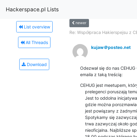
Hackerspace.pl Lists
newer
List overview
Re: Współpraca Hakierspejsu z 
All Threads
kujaw＠posteo.net
Download
Odezwał się do nas CEHUG 
emaila z taką treścią:
CEHUG jest meetupem, który j
    prelegenci poruszają tematy dotyczące szeroko rozumianego embedded.

    Jest to oddolna inicjatywa, która ma służyć stworzeniu miejsca,

    gdzie można porozmawiać i wymienić się doświadczeniami. CEHUG nie

    jest powiązany z żadnymi firmami. Działamy w ramach wolontariatu.

    Spotykamy się zazwyczaj w klubokawiarni 6. dzielnica. Prezentacja

    trwa zazwyczaj około godziny z pytaniami, potem następuje część

    nieoficjalna. Najbliższe spotkanie spotkanie jest 22.11 w środę o

    18.00 podczas którego będzie prezentacja o Rust. Jeśli chcesz
