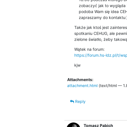
    zobaczyć jak to wygląda w realu, to zapraszam do 6. Dzielnicy. Jeśli

    podoba Wam się idea CEHUGa i chcecie opowiedzieć o Hakierspejsie, to

    zapraszamy do kontakt
Także jak ktoś jest zaintere
spotkaniu CEHUG, ale pewni
zielone światło, żeby takow
https://forum.hs-ldz.pl/t/w
kjw
Attachments:
attachment.html
(text/html — 1.
Reply
Tomasz Pabich