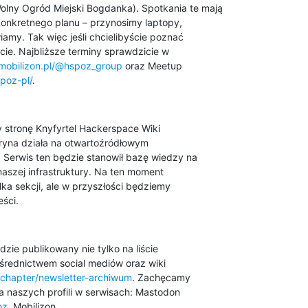
lny Ogród Miejski Bogdanka). Spotkania te mają 

konkretnego planu – przynosimy laptopy, 

my. Tak więc jeśli chcielibyście poznać 

cie. Najbliższe terminy sprawdzicie w 

/mobilizon.pl/@hspoz_group
poz-pl/
.
tryna działa na otwartoźródłowym 

Serwis ten będzie stanowił bazę wiedzy na 

aszej infrastruktury. Na ten moment 

lka sekcji, ale w przyszłości będziemy 

ści.
zie publikowany nie tylko na liście 

ki/chapter/newsletter-archiwum
. Zachęcamy 

oz