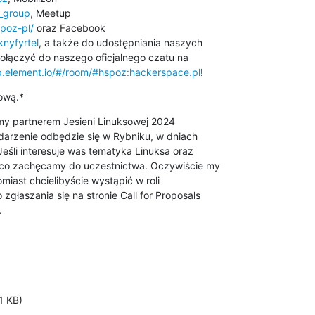
z_group
poz-pl/
nyfyrtel
, a także do udostępniania naszych 

dołączyć do naszego oficjalnego czatu na 

p.element.io/#/room/#hspoz:hackerspace.pl
!
ową.*
darzenie odbędzie się w Rybniku, w dniach 

eśli interesuje was tematyka Linuksa oraz 

ąco zachęcamy do uczestnictwa. Oczywiście my 

iast chcielibyście wystąpić w roli 

.
1 KB)