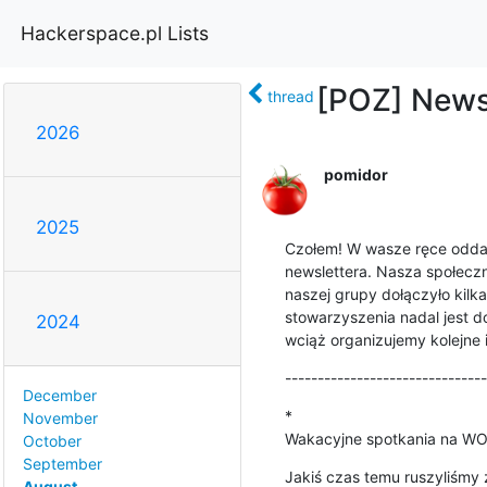
Hackerspace.pl Lists
[POZ] Newsl
thread
2026
pomidor
2025
Czołem! W wasze ręce oddaj
newslettera. Nasza społeczno
naszej grupy dołączyło kilka
stowarzyszenia nadal jest do
2024
wciąż organizujemy kolejne 
-------------------------------
December
*

November
Wakacyjne spotkania na WO
October
September
Jakiś czas temu ruszyliśmy
August