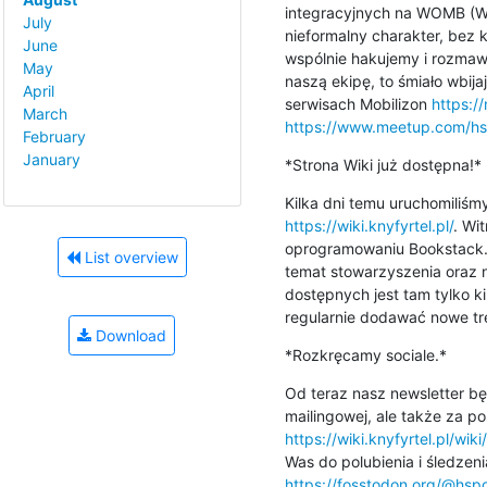
integracyjnych na WOMB (Wo
July
nieformalny charakter, bez 
June
wspólnie hakujemy i rozmawia
May
naszą ekipę, to śmiało wbijaj
April
serwisach Mobilizon 
https:/
March
https://www.meetup.com/hs
February
January
*Strona Wiki już dostępna!*
https://wiki.knyfyrtel.pl/
. Wi
oprogramowaniu Bookstack. 
List overview
temat stowarzyszenia oraz n
dostępnych jest tam tylko ki
regularnie dodawać nowe tre
Download
*Rozkręcamy sociale.*
Od teraz nasz newsletter będ
https://wiki.knyfyrtel.pl/wi
https://fosstodon.org/@hsp