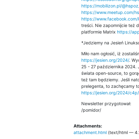
https://mobilizon.pl/@hspo
https://www.meetup.com/hs
https://www.facebook.com/k
treści. Nie zapomnijcie też 
platformie Matrix 
https://ap
*Jedziemy na Jesień Linuks
https://jesien.org/2024/
. Wy
25 - 27 października 2024. J
świata open-source, to gor
też tam będziemy. Jeśli natom
https://jesien.org/2024/c4p/
Newsletter przygotował:

/pomidor/
Attachments:
attachment.html
(text/html — 4.