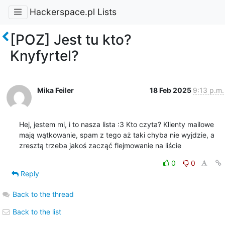
Hackerspace.pl Lists
[POZ] Jest tu kto?
Knyfyrtel?
Mika Feiler
18 Feb 2025
9:13 p.m.
Hej, jestem mi, i to nasza lista :3 Kto czyta? Klienty mailowe 
mają wątkowanie, spam z tego aż taki chyba nie wyjdzie, a 
zresztą trzeba jakoś zacząć flejmowanie na liście
0
0
Reply
Back to the thread
Back to the list