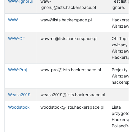
WAW-Ignoruj
waw-
Test list p
ignoruj@lists.hackerspace.pl
ignore.
WAW
waw@lists.hackerspace.pl
Hackerspa
Warszawa
WAW-OT
waw-ot@lists.hackerspace.pl
Off Topic (
zwizany z
Warszaws
Hackerspa
WAW-Proj
waw-proj@lists.hackerspace.pl
Projekty
Warszawsk
hackerspa
Weasa2019
weasa2019@lists.hackerspace.pl
Woodstock
woodstock@lists.hackerspace.pl
Lista
przygoto
Hackerspa
Pol'and'ro