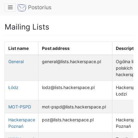
Toggle navigation
Postorius
Mailing Lists
List name
Post address
Descripti
General
general@lists.hackerspace.pl
Ogólna list
polskich
hackerspa
Łódz
lodz@lists.hackerspace.pl
Hackerspa
Łodzi
MOT-PSPD
mot-pspd@lists.hackerspace.pl
Hackerspace
poz@lists.hackerspace.pl
Hackerspa
Poznań
Poznań