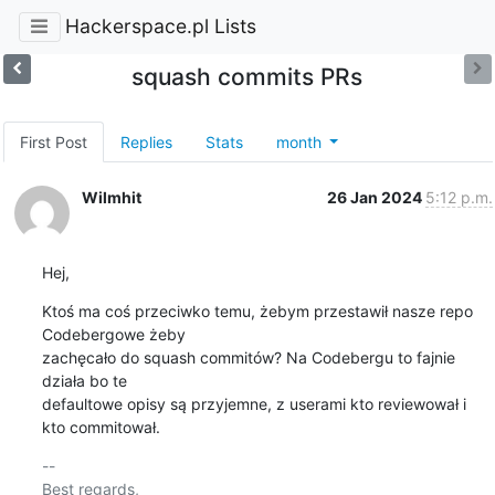
Hackerspace.pl Lists
squash commits PRs
First Post
Replies
Stats
month
Wilmhit
26 Jan 2024
5:12 p.m.
Hej,
Ktoś ma coś przeciwko temu, żebym przestawił nasze repo 
Codebergowe żeby 

zachęcało do squash commitów? Na Codebergu to fajnie 
działa bo te 

defaultowe opisy są przyjemne, z userami kto reviewował i 
kto commitował.
-- 

Best regards,
