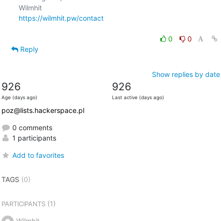
https://wilmhit.pw/contact
0
0
Reply
Show replies by date
926
926
Age (days ago)
Last active (days ago)
poz@lists.hackerspace.pl
0 comments
1 participants
Add to favorites
TAGS
(0)
(1)
PARTICIPANTS
Wilmhit