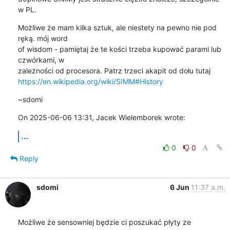
w PL.
Możliwe że mam kilka sztuk, ale niestety na pewno nie pod 
ręką. mój word 

of wisdom - pamiętaj że te kości trzeba kupować parami lub 
czwórkami, w 

https://en.wikipedia.org/wiki/SIMM#History
~sdomi
On 2025-06-06 13:31, Jacek Wielemborek wrote:
...
0
0
Reply
sdomi
6 Jun
11:37 a.m.
Możliwe że sensowniej będzie ci poszukać płyty ze 