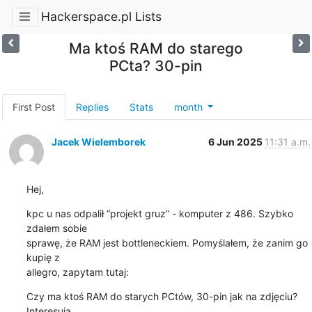
Hackerspace.pl Lists
Ma ktoś RAM do starego
PCta? 30-pin
First Post
Replies
Stats
month
Jacek Wielemborek
6 Jun 2025
11:31 a.m.
Hej,
kpc u nas odpalił “projekt gruz” - komputer z 486. Szybko 
zdałem sobie

sprawę, że RAM jest bottleneckiem. Pomyślałem, że zanim go 
kupię z

allegro, zapytam tutaj:
Czy ma ktoś RAM do starych PCtów, 30-pin jak na zdjęciu? 
Interesują
