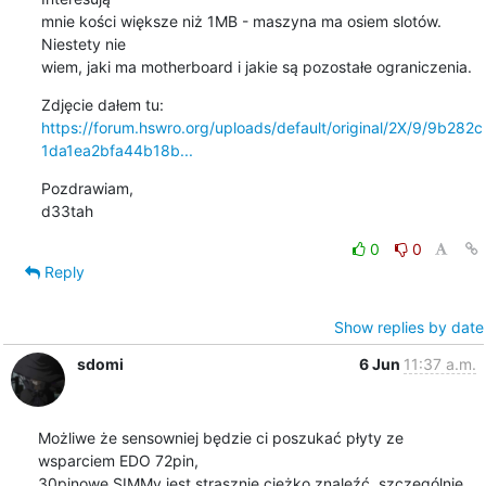
mnie kości większe niż 1MB - maszyna ma osiem slotów. 
Niestety nie

wiem, jaki ma motherboard i jakie są pozostałe ograniczenia.
https://forum.hswro.org/uploads/default/original/2X/9/9b282c
1da1ea2bfa44b18b...
Pozdrawiam,

d33tah
0
0
Reply
Show replies by date
sdomi
6 Jun
11:37 a.m.
Możliwe że sensowniej będzie ci poszukać płyty ze 
wsparciem EDO 72pin, 

30pinowe SIMMy jest strasznie ciężko znaleźć, szczególnie 