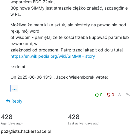
wsparciem EDO 72pin, 

30pinowe SIMMy jest strasznie ciężko znaleźć, szczególnie 
w PL.
Możliwe że mam kilka sztuk, ale niestety na pewno nie pod 
ręką. mój word 

of wisdom - pamiętaj że te kości trzeba kupować parami lub 
czwórkami, w 

https://en.wikipedia.org/wiki/SIMM#History
~sdomi
On 2025-06-06 13:31, Jacek Wielemborek wrote:
...
0
0
Reply
428
428
Age (days ago)
Last active (days ago)
poz@lists.hackerspace.pl