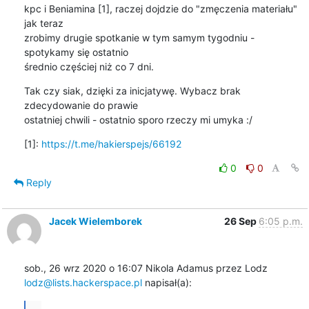
kpc i Beniamina [1], raczej dojdzie do "zmęczenia materiału" 
jak teraz

zrobimy drugie spotkanie w tym samym tygodniu - 
spotykamy się ostatnio

średnio częściej niż co 7 dni.
Tak czy siak, dzięki za inicjatywę. Wybacz brak 
zdecydowanie do prawie

ostatniej chwili - ostatnio sporo rzeczy mi umyka :/
[1]: 
https://t.me/hakierspejs/66192
0
0
Reply
Jacek Wielemborek
26 Sep
6:05 p.m.
lodz@lists.hackerspace.pl
 napisał(a):
...