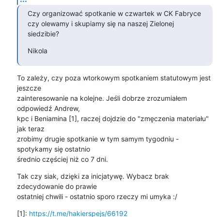
Czy organizować spotkanie w czwartek w CK Fabryce 
czy olewamy i skupiamy się na naszej Zielonej 
siedzibie?
Nikola
To zależy, czy poza wtorkowym spotkaniem statutowym jest 
jeszcze

zainteresowanie na kolejne. Jeśli dobrze zrozumiałem 
odpowiedź Andrew,

kpc i Beniamina [1], raczej dojdzie do "zmęczenia materiału" 
jak teraz

zrobimy drugie spotkanie w tym samym tygodniu - 
spotykamy się ostatnio

średnio częściej niż co 7 dni.
Tak czy siak, dzięki za inicjatywę. Wybacz brak 
zdecydowanie do prawie

ostatniej chwili - ostatnio sporo rzeczy mi umyka :/
[1]: 
https://t.me/hakierspejs/66192