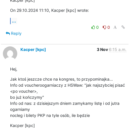
Kacper [kpc]
On 29.10.2024 11:10, Kacper [kpc] wrote:
...
0
0
Reply
Kacper [kpc]
3 Nov
6:15 a.m.
Hej,
Jak ktoś jeszcze chce na kongres, to przypominajka...

Info od voucheroogarniaczy z HSWaw: "jak najszybciej pisać 
<po voucher>, 

bo już kończymy"

Info od nas: z dzisiejszym dniem zamykamy listę i od jutra 
ogarniamy 

nocleg i bilety PKP na tyle osób, ile będzie
Kacper [kpc]