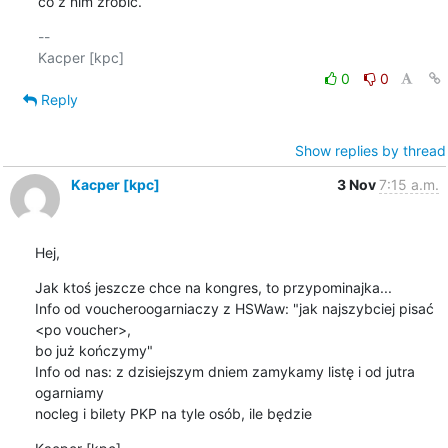
co z nim zrobić.
-- 

0
0
Reply
Show replies by thread
Kacper [kpc]
3 Nov
7:15 a.m.
Hej,
Jak ktoś jeszcze chce na kongres, to przypominajka...

Info od voucheroogarniaczy z HSWaw: "jak najszybciej pisać 
<po voucher>, 

bo już kończymy"

Info od nas: z dzisiejszym dniem zamykamy listę i od jutra 
ogarniamy 

nocleg i bilety PKP na tyle osób, ile będzie