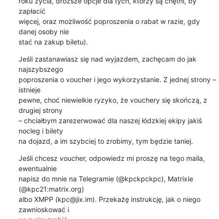
roku życia, droższe opcje dla tych, którzy są chętni, by 
zapłacić 

więcej, oraz możliwość poproszenia o rabat w razie, gdy 
danej osoby nie 

stać na zakup biletu).
Jeśli zastanawiasz się nad wyjazdem, zachęcam do jak 
najszybszego 

poproszenia o voucher i jego wykorzystanie. Z jednej strony – 
istnieje 

pewne, choć niewielkie ryzyko, że vouchery się skończą, z 
drugiej strony 

– chciałbym zarezerwować dla naszej łódzkiej ekipy jakiś 
nocleg i bilety 

na dojazd, a im szybciej to zrobimy, tym będzie taniej.
Jeśli chcesz voucher, odpowiedz mi proszę na tego maila, 
ewentualnie 

napisz do mnie na Telegramie (@kpckpckpc), Matrixie 
(@kpc21:matrix.org) 

albo XMPP (kpc@jix.im). Przekażę instrukcję, jak o niego 
zawnioskować i 
