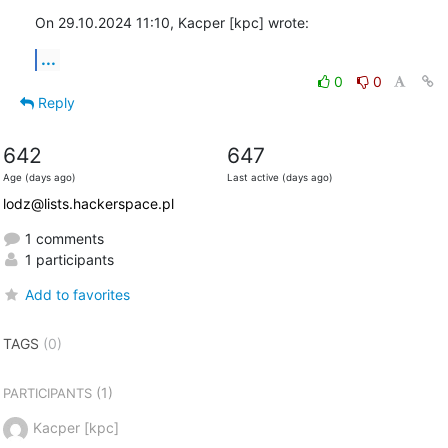
On 29.10.2024 11:10, Kacper [kpc] wrote:
...
0
0
Reply
642
647
Age (days ago)
Last active (days ago)
lodz@lists.hackerspace.pl
1 comments
1 participants
Add to favorites
TAGS
(0)
(1)
PARTICIPANTS
Kacper [kpc]