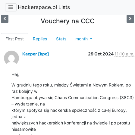
Hackerspace.pl Lists
Vouchery na CCC
First Post
Replies
Stats
month
Kacper [kpc]
29 Oct 2024
11:10 a.m.
Hej,
W grudniu tego roku, między Świętami a Nowym Rokiem, po 
raz kolejny w 

Hamburgu obywa się Chaos Communication Congress (38C3) 
– wydarzenie, na 

którym spotyka się hackerska społeczność z całej Europy, 
jedna z 

największych hackerskich konferencji na świecie i po prostu 
niesamowite 
