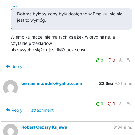
...
Dobrze byłoby żeby były dostępne w Empiku, ale nie 
jest to wymóg.
W empiku raczej nie ma tych książek w oryginalne, a 
czytanie przekładów 

niszowych książek jest IMO bez sensu.
0
0
Reply
beniamin.dudek＠yahoo.com
22 Sep
9:21 a.m.
0
0
Reply
attachment
Robert Cezary Kujawa
9:34 a.m.