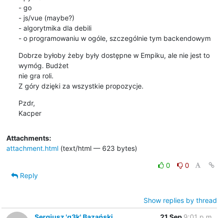
- go

- js/vue (maybe?)

- algorytmika dla debili

- o programowaniu w ogóle, szczególnie tym backendowym
Dobrze byłoby żeby były dostępne w Empiku, ale nie jest to 
wymóg. Budżet

nie gra roli.

Z góry dzięki za wszystkie propozycje.
Pzdr,

Kacper
Attachments:
attachment.html
(text/html — 623 bytes)
0
0
Reply
Show replies by thread
Sergiusz 'q3k' Bazański
21 Sep
9:01 p.m.