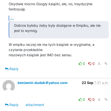
Obydwie mocno Googly książki, ale, no, traydycjnie 
fanboyuję.
...
Dobrze byłoby żeby były dostępne w Empiku, ale nie 
jest to wymóg.
W empiku raczej nie ma tych książek w oryginalne, a 
czytanie przekładów 

niszowych książek jest IMO bez sensu.
0
0
Reply
beniamin.dudek＠yahoo.com
22 Sep
7:21 a.m.
0
0
Reply
attachment