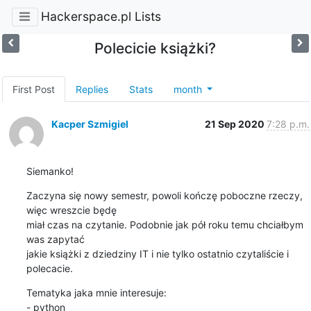
Hackerspace.pl Lists
Polecicie książki?
First Post
Replies
Stats
month
Kacper Szmigiel
21 Sep 2020
7:28 p.m.
Siemanko!
Zaczyna się nowy semestr, powoli kończę poboczne rzeczy, 
więc wreszcie będę

miał czas na czytanie. Podobnie jak pół roku temu chciałbym 
was zapytać

jakie książki z dziedziny IT i nie tylko ostatnio czytaliście i 
polecacie.
Tematyka jaka mnie interesuje:

- python
