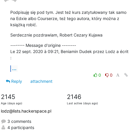
Podpisuję się pod tym. Jest też kurs zatytułowany tak samo 
na Edxie albo Courserze, też tego autora, który można z 
książką robić.
Serdecznie pozdrawiam, Robert Cezary Kujawa
-------- Message d'origine --------

Le 22 sept. 2020 à 09:21, Beniamin Dudek przez Lodz a écrit 
:
...
0
0
Reply
attachment
2145
2146
Age (days ago)
Last active (days ago)
lodz@lists.hackerspace.pl
3 comments
4 participants