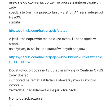
miało się do czynienia, uprzejmie proszę zainteresowanych 
żeby

spędzili te 5min na przeczytaniu ~3 stron A4 zerżniętego od 
HSWAW

statutu:
https://github.com/hakierspejs/statut
A jeśli ktoś naprawdę ma za dużo czasu i kocha spejs w 
stopniu

należytym, tu są linki do statutów innych spejsów:
https://github.com/hakierspejs/wiki/wiki/Por%C3%B3wnanie-
HS%C3%B3w
Dodatkowo, o godzinie 13:00 zbieramy się w Centrum OPUS 
żeby dostać

ciut porad na temat zakładania stowarzyszenia i kontroli 
ryzyka w

zarządzie. Zadeklarowało się już kilka osób.
No, to do zobaczenia!