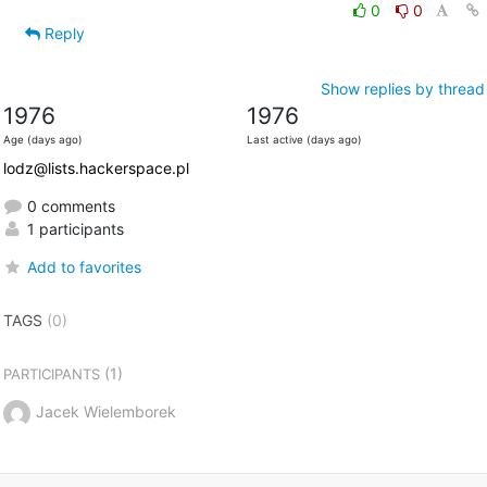
0
0
Reply
Show replies by thread
1976
1976
Age (days ago)
Last active (days ago)
lodz@lists.hackerspace.pl
0 comments
1 participants
Add to favorites
TAGS
(0)
(1)
PARTICIPANTS
Jacek Wielemborek