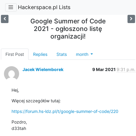
Hackerspace.pl Lists
Google Summer of Code
2021 - ogłoszono listę
organizacji!
First Post
Replies
Stats
month
Jacek Wielemborek
9 Mar 2021
9:31 p.m.
Hej,
Więcej szczegółów tutaj:
https://forum.hs-ldz.pl/t/google-summer-of-code/220
Pozdro,

d33tah