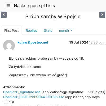
Hackerspace.pl Lists
Próba samby w Spejsie
First Post
Replies
Stats
month
kujaw＠posteo.net
15 Jul 2024
12:36 p.m.
Elo, dzisiaj robimy próbę samby w spejsie od 18.
Za tydzień tak samo.
Zapraszamy, nie trzeba umieć grać :)
Attachments:
OpenPGP_signature.asc
(application/pgp-signature — 236 bytes)
OpenPGP_0x9FC2BB9D4A19CD95.asc
(application/pgp-keys —
1.3 KB)