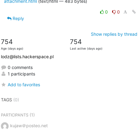
attachment.html
(text/html — 483 bytes)
0
0
Reply
Show replies by thread
754
754
Age (days ago)
Last active (days ago)
lodz@lists.hackerspace.pl
0 comments
1 participants
Add to favorites
TAGS
(0)
(1)
PARTICIPANTS
kujaw＠posteo.net