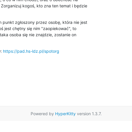
organizuj kogoś, kto zna ten temat i będzie 

punkt zgłoszony przez osobę, która nie jest 

oś jest chętny się nim "zaopiekować", to 

aka osoba się nie znajdzie, zostanie on 

: 
https://pad.hs-ldz.pl/spotorg
Powered by
HyperKitty
version 1.3.7.