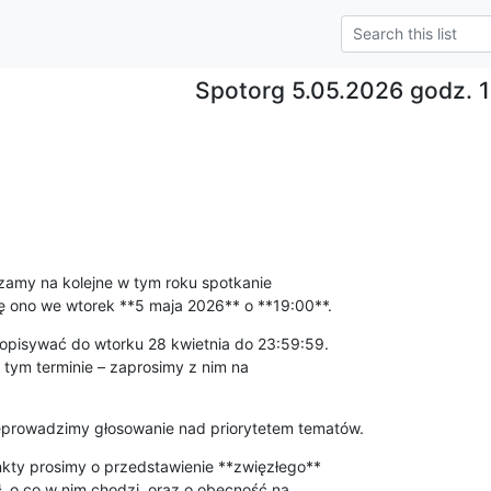
Spotorg 5.05.2026 godz. 
my na kolejne w tym roku spotkanie 

ę ono we wtorek **5 maja 2026** o **19:00**.
isywać do wtorku 28 kwietnia do 23:59:59. 

 tym terminie – zaprosimy z nim na 

eprowadzimy głosowanie nad priorytetem tematów.
ty prosimy o przedstawienie **zwięzłego** 

, o co w nim chodzi, oraz o obecność na 
