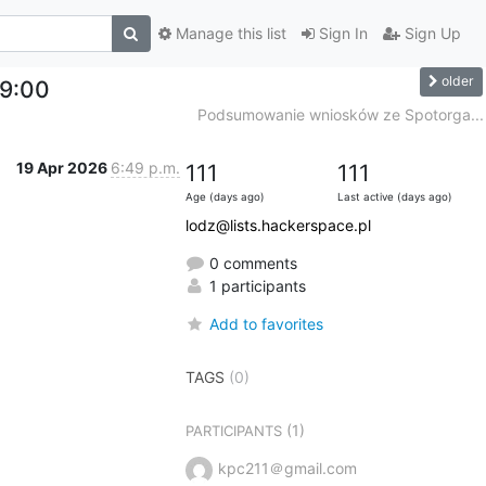
Manage this list
Sign In
Sign Up
older
19:00
Podsumowanie wniosków ze Spotorga...
19 Apr 2026
6:49 p.m.
111
111
Age (days ago)
Last active (days ago)
lodz@lists.hackerspace.pl
0 comments
1 participants
Add to favorites
TAGS
(0)
(1)
PARTICIPANTS
kpc211＠gmail.com