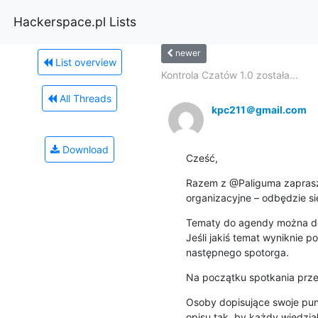
Hackerspace.pl Lists
newer
List overview
Kontrola Czatów 1.0 została...
All Threads
kpc211＠gmail.com
Download
Cześć,
Razem z @Paliguma zaprasza
organizacyjne – odbędzie si
Tematy do agendy można dop
Jeśli jakiś temat wyniknie po
następnego spotorga.
Na początku spotkania prz
Osoby dopisujące swoje punk
opisu tak, by każdy wiedział