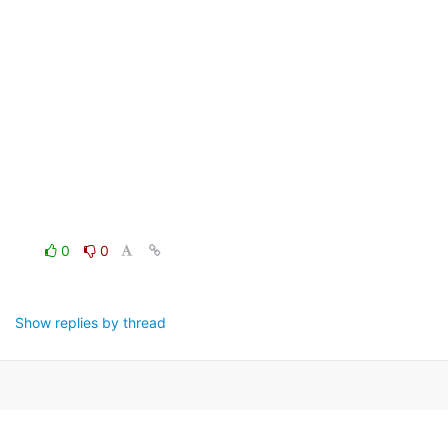
0
0
Show replies by thread