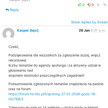
0
0
Reply
Show replies by thread
Kacper [kpc]
26 Jan
6:07 p.m.
Cześć,
Podziękowania dla wszystkich za zgłoszenie dużej, wręcz 
rekordowej 

liczby tematów do agendy spotorga i za aktywny udział w 
głosowaniu nad 

stopniem istotności poszczególnych zagadnień!
Podsumowanie zgłoszonych tematów znajdziecie na padzie 
https://forum.hs-ldz.pl/t/spotorg-27-01-2026-godz-18-
00/768/2
Zgłoszono łącznie aż 14 wątków – chyba nigdy w historii 