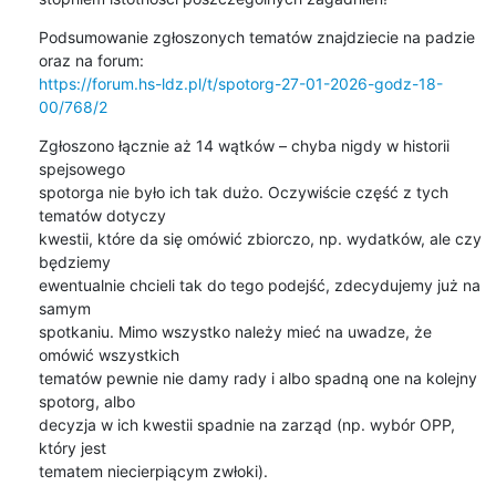
Podsumowanie zgłoszonych tematów znajdziecie na padzie 
https://forum.hs-ldz.pl/t/spotorg-27-01-2026-godz-18-
00/768/2
Zgłoszono łącznie aż 14 wątków – chyba nigdy w historii 
spejsowego 

spotorga nie było ich tak dużo. Oczywiście część z tych 
tematów dotyczy 

kwestii, które da się omówić zbiorczo, np. wydatków, ale czy 
będziemy 

ewentualnie chcieli tak do tego podejść, zdecydujemy już na 
samym 

spotkaniu. Mimo wszystko należy mieć na uwadze, że 
omówić wszystkich 

tematów pewnie nie damy rady i albo spadną one na kolejny 
spotorg, albo 

decyzja w ich kwestii spadnie na zarząd (np. wybór OPP, 
który jest 

tematem niecierpiącym zwłoki).