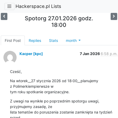
Hackerspace.pl Lists
Spotorg 27.01.2026 godz.
18:00
First Post
Replies
Stats
month
Kacper [kpc]
7 Jan 2026
6:58 p.m.
Cześć,
Na wtorek__27 stycznia 2026 od 18:00__planujemy 
z Polimerkiempierwsze w 

tym roku spotkanie organizacyjne.
Z uwagi na wynikłe po poprzednim spotorgu uwagi, 
przyjmujemy zasadę, że 

lista tematów do poruszenia zostanie zamknięta na tydzień 
przed 
