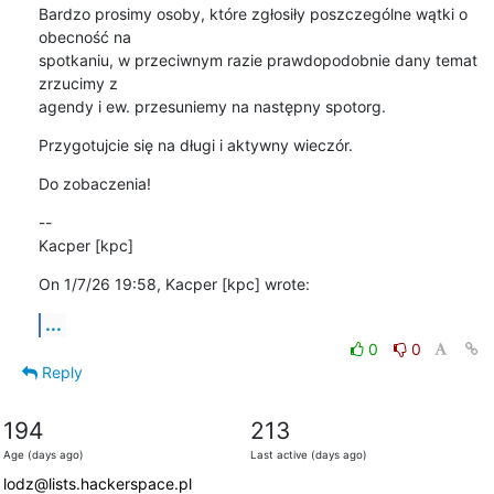
Bardzo prosimy osoby, które zgłosiły poszczególne wątki o 
obecność na 

spotkaniu, w przeciwnym razie prawdopodobnie dany temat 
zrzucimy z 

agendy i ew. przesuniemy na następny spotorg.
Przygotujcie się na długi i aktywny wieczór.
Do zobaczenia!
--

Kacper [kpc]
On 1/7/26 19:58, Kacper [kpc] wrote:
...
0
0
Reply
194
213
Age (days ago)
Last active (days ago)
lodz@lists.hackerspace.pl