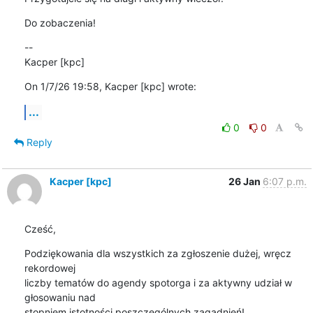
Do zobaczenia!
--

Kacper [kpc]
On 1/7/26 19:58, Kacper [kpc] wrote:
...
0
0
Reply
Kacper [kpc]
26 Jan
6:07 p.m.
Cześć,
Podziękowania dla wszystkich za zgłoszenie dużej, wręcz 
rekordowej 

liczby tematów do agendy spotorga i za aktywny udział w 
głosowaniu nad 

stopniem istotności poszczególnych zagadnień!