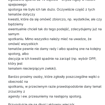
spejsowego 

spotorga nie było ich tak dużo. Oczywiście część z tych 
tematów dotyczy 

kwestii, które da się omówić zbiorczo, np. wydatków, ale czy 
będziemy 

ewentualnie chcieli tak do tego podejść, zdecydujemy już na 
samym 

spotkaniu. Mimo wszystko należy mieć na uwadze, że 
omówić wszystkich 

tematów pewnie nie damy rady i albo spadną one na kolejny 
spotorg, albo 

decyzja w ich kwestii spadnie na zarząd (np. wybór OPP, 
który jest 

tematem niecierpiącym zwłoki).
Bardzo prosimy osoby, które zgłosiły poszczególne wątki o 
obecność na 

spotkaniu, w przeciwnym razie prawdopodobnie dany temat 
zrzucimy z 

agendy i ew. przesuniemy na następny spotorg.
Przygotujcie się na długi i aktywny wieczór.