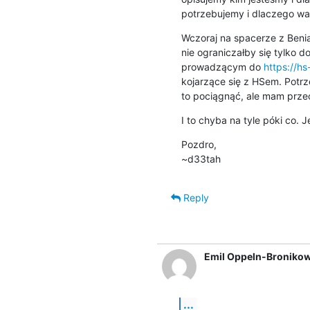
potrzebujemy i dlaczego wa
Wczoraj na spacerze z Benia
nie ograniczałby się tylko 
prowadzącym do 
https://hs
kojarzące się z HSem. Potrz
to pociągnąć, ale mam przec
I to chyba na tyle póki co. J
Pozdro,

~d33tah
Reply
Emil Oppeln-Bronikow
...