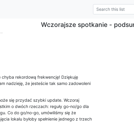
Wczorajsze spotkanie - pods
..
 chyba rekordową frekwencję! Dziękuję

 nadzieję, że jesteście tak samo zadowoleni

oże się przydać szybki update. Wczoraj

tkim o dwóch rzeczach: reguły go-no/go dla

ngu. Co do go/no-go, umówiliśmy się że

ia lokalu byłoby spełnienie jednego z trzech
