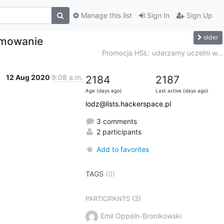
Manage this list
Sign In
Sign Up
older
umowanie
Promocja HSŁ: uderzamy uczelni w...
12 Aug 2020
9:08 a.m.
2184
2187
Age (days ago)
Last active (days ago)
lodz@lists.hackerspace.pl
3 comments
2 participants
Add to favorites
TAGS
(0)
(2)
PARTICIPANTS
Emil Oppeln-Bronikowski