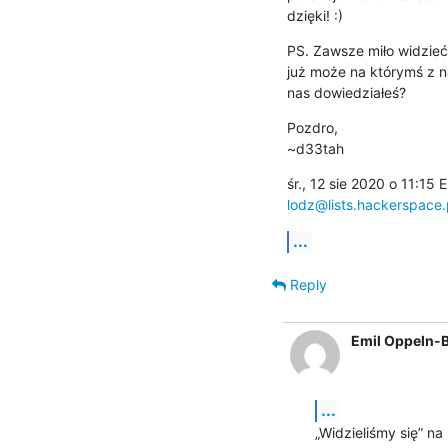
dzięki! :)
PS. Zawsze miło widzieć 
już może na którymś z na
nas dowiedziałeś?
Pozdro,

~d33tah
lodz@lists.hackerspace.
...
Reply
Emil Oppeln-
...
„Widzieliśmy się” na 