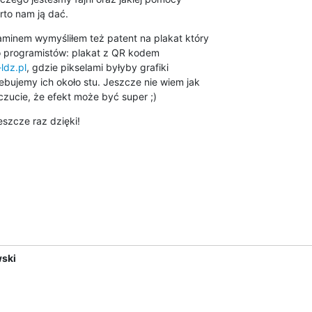
rto nam ją dać.
minem wymyśliłem też patent na plakat który

do programistów: plakat z QR kodem

-ldz.pl
, gdzie pikselami byłyby grafiki

ebujemy ich około stu. Jeszcze nie wiem jak

zucie, że efekt może być super ;)
eszcze raz dzięki!
ski