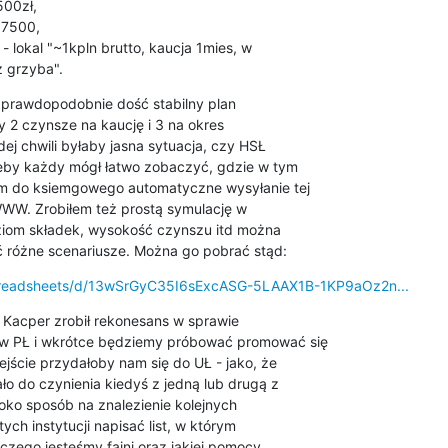
00zł,

7500,

 - lokal "~1kpln brutto, kaucja 1mies, w

 grzyba".
 prawdopodobnie dość stabilny plan

 2 czynsze na kaucję i 3 na okres

j chwili byłaby jasna sytuacja, czy HSŁ

Żeby każdy mógł łatwo zobaczyć, gdzie w tym

m do ksiemgowego automatyczne wysyłanie tej

WWW. Zrobiłem też prostą symulację w

ziom składek, wysokość czynszu itd można

 różne scenariusze. Można go pobrać stąd:
spreadsheets/d/13wSrGyC35I6sExcASG-5LAAX1B-1KP9aOz2n...
 Kacper zrobił rekonesans w sprawie

w PŁ i wkrótce będziemy próbować promować się

ście przydałoby nam się do UŁ - jako, że

o do czynienia kiedyś z jedną lub drugą z

poko sposób na znalezienie kolejnych

ch instytucji napisać list, w którym

czego jesteśmy fajni oraz jakiej pomocy
