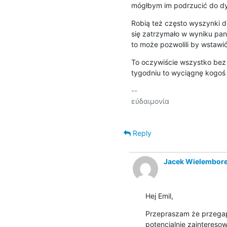
mógłbym im podrzucić do dys
Robią też często wyszynki dl
się zatrzymało w wyniku pande
to może pozwolili by wstawić 
To oczywiście wszystko bez k
tygodniu to wyciągnę kogoś 
-- 

εὐδαιμονία

Reply
Jacek Wielembor
Hej Emil,
Przepraszam że przegapi
potencjalnie zainteresowa