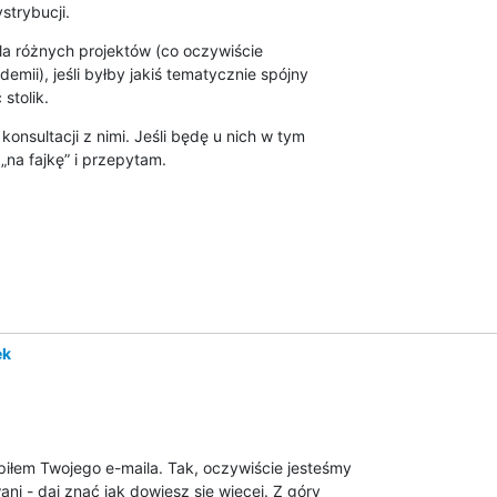
trybucji.
a różnych projektów (co oczywiście

mii), jeśli byłby jakiś tematycznie spójny

stolik.
onsultacji z nimi. Jeśli będę u nich w tym

„na fajkę” i przepytam.
ek
łem Twojego e-maila. Tak, oczywiście jesteśmy

ni - daj znać jak dowiesz się więcej. Z góry
