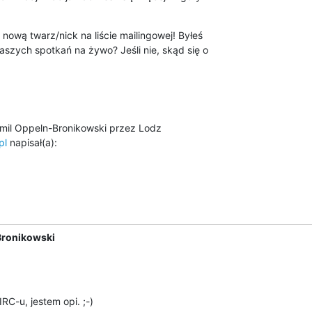
nową twarz/nick na liście mailingowej! Byłeś

szych spotkań na żywo? Jeśli nie, skąd się o

pl
 napisał(a):
Bronikowski
IRC-u, jestem opi. ;-)