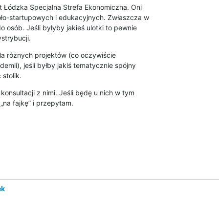
t Łódzka Specjalna Strefa Ekonomiczna. Oni

oło-startupowych i edukacyjnych. Zwłaszcza w

osób. Jeśli byłyby jakieś ulotki to pewnie

trybucji.
a różnych projektów (co oczywiście

mii), jeśli byłby jakiś tematycznie spójny

stolik.
onsultacji z nimi. Jeśli będę u nich w tym

„na fajkę” i przepytam.
ek