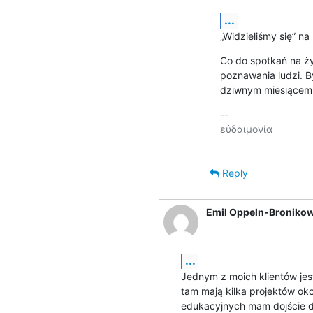
...
„Widzieliśmy się” na 
Co do spotkań na żyw
poznawania ludzi. B
dziwnym miesiącem j
-- 

εὐδαιμονία

Reply
Emil Oppeln-Bronikow
...
Jednym z moich klientów jes
tam mają kilka projektów ok
edukacyjnych mam dojście do 