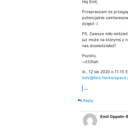
Hej Emil,
Przepraszam że przegapi
potencjalnie zainteresowa
dzięki! :)
PS. Zawsze miło widzieć 
już może na którymś z na
nas dowiedziałeś?
Pozdro,

~d33tah
lodz@lists.hackerspace.
...
Reply
Emil Oppeln-