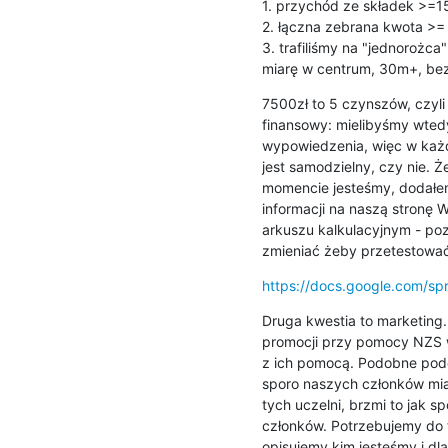
1. przychód ze składek >=15
2. łączna zebrana kwota >= 
3. trafiliśmy na "jednorożca"
miarę w centrum, 30m+, bez
7500zł to 5 czynszów, czyli
finansowy: mielibyśmy wtedy
wypowiedzenia, więc w każde
jest samodzielny, czy nie. 
momencie jesteśmy, dodałe
informacji na naszą stronę 
arkuszu kalkulacyjnym - po
zmieniać żeby przetestować
https://docs.google.com/
Druga kwestia to marketing.
promocji przy pomocy NZS 
z ich pomocą. Podobne podej
sporo naszych członków miał
tych uczelni, brzmi to jak s
członków. Potrzebujemy do ty
opisujemy kim jesteśmy i dla