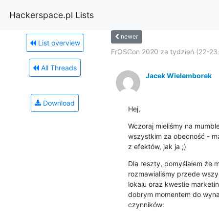
Hackerspace.pl Lists
newer
List overview
FrOSCon 2020 za tydzień (22-23.
All Threads
Jacek Wielemborek
Download
Hej,
Wczoraj mieliśmy na mumble
wszystkim za obecność - mam
z efektów, jak ja ;)
Dla reszty, pomyślałem że m
rozmawialiśmy przede wszys
lokalu oraz kwestie marketi
dobrym momentem do wynajęc
czynników: