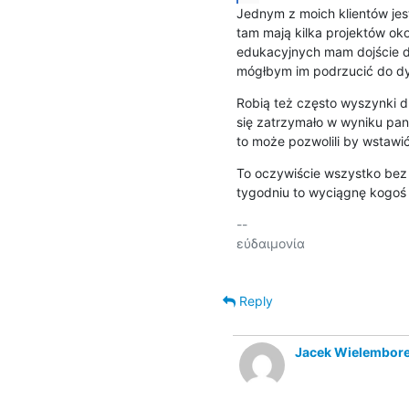
Jednym z moich klientów jes
tam mają kilka projektów ok
edukacyjnych mam dojście do 
mógłbym im podrzucić do dys
Robią też często wyszynki dl
się zatrzymało w wyniku pande
to może pozwolili by wstawić 
To oczywiście wszystko bez k
tygodniu to wyciągnę kogoś 
-- 

εὐδαιμονία

Reply
Jacek Wielembor