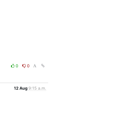
0
0
12 Aug
9:15 a.m.