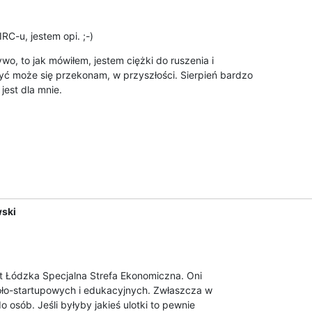
IRC-u, jestem opi. ;-)
o, to jak mówiłem, jestem ciężki do ruszenia i

yć może się przekonam, w przyszłości. Sierpień bardzo

est dla mnie.
ski
t Łódzka Specjalna Strefa Ekonomiczna. Oni

oło-startupowych i edukacyjnych. Zwłaszcza w

osób. Jeśli byłyby jakieś ulotki to pewnie
