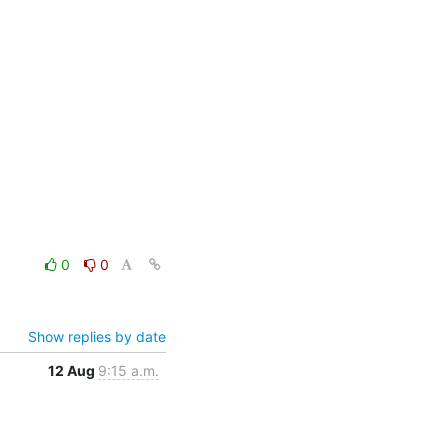
0
0
Show replies by date
12 Aug
9:15 a.m.