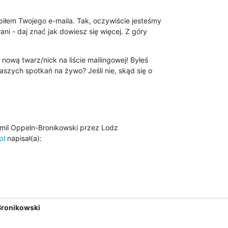
łem Twojego e-maila. Tak, oczywiście jesteśmy

ni - daj znać jak dowiesz się więcej. Z góry

nową twarz/nick na liście mailingowej! Byłeś

szych spotkań na żywo? Jeśli nie, skąd się o

pl
 napisał(a):
Bronikowski