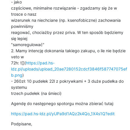
- jako

częściowe, minimalne rozwiązanie - zgadzamy się że w 
trosce o nasz

wizerunek na niechciane (np. ksenofobiczne) zachowania 
powinniśmy

reagować, chociażby przez priva. W ten sposób będziemy 
się lepiej

"samoregulować"

2. Mamy intencję dokonania takiego zakupu, o ile nie będzie 
veto w

72h: ![](
https://pad.hs-
ldz.pl/uploads/upload_20ae7280152cdcf3846f587747075ef
b.png
)

- 260zł: 10 pudełek 22l z pokrywkami + 3 duże pudełka do 
systemu

trzech pudełek (na śmieci)
Agendę do następnego spotorgu można zbierać tutaj:
https://pad.hs-ldz.pl/yUPa9d1AQz2k4Qo_1X4s1Q?edit
Podpisane,