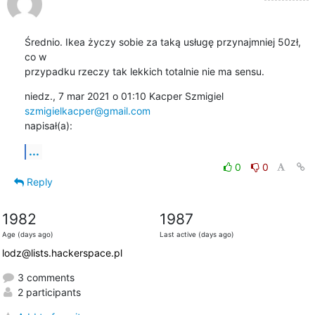
Średnio. Ikea życzy sobie za taką usługę przynajmniej 50zł, 
co w

przypadku rzeczy tak lekkich totalnie nie ma sensu.
niedz., 7 mar 2021 o 01:10 Kacper Szmigiel 
szmigielkacper@gmail.com
napisał(a):
...
0
0
Reply
1982
1987
Age (days ago)
Last active (days ago)
lodz@lists.hackerspace.pl
3 comments
2 participants