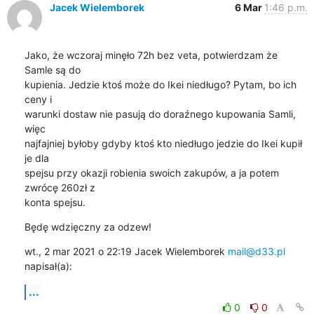
Jacek Wielemborek
6 Mar
1:46 p.m.
Jako, że wczoraj minęło 72h bez veta, potwierdzam że 
Samle są do

kupienia. Jedzie ktoś może do Ikei niedługo? Pytam, bo ich 
ceny i

warunki dostaw nie pasują do doraźnego kupowania Samli, 
więc

najfajniej byłoby gdyby ktoś kto niedługo jedzie do Ikei kupił 
je dla

spejsu przy okazji robienia swoich zakupów, a ja potem 
zwrócę 260zł z

konta spejsu.
Będę wdzięczny za odzew!
wt., 2 mar 2021 o 22:19 Jacek Wielemborek 
mail@d33.pl
napisał(a):
...
0
0