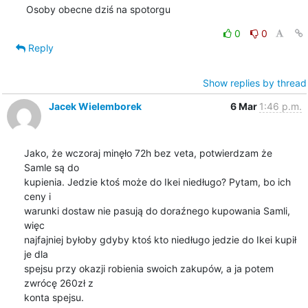
Osoby obecne dziś na spotorgu
0
0
Reply
Show replies by thread
Jacek Wielemborek
6 Mar
1:46 p.m.
Jako, że wczoraj minęło 72h bez veta, potwierdzam że 
Samle są do

kupienia. Jedzie ktoś może do Ikei niedługo? Pytam, bo ich 
ceny i

warunki dostaw nie pasują do doraźnego kupowania Samli, 
więc

najfajniej byłoby gdyby ktoś kto niedługo jedzie do Ikei kupił 
je dla

spejsu przy okazji robienia swoich zakupów, a ja potem 
zwrócę 260zł z

konta spejsu.