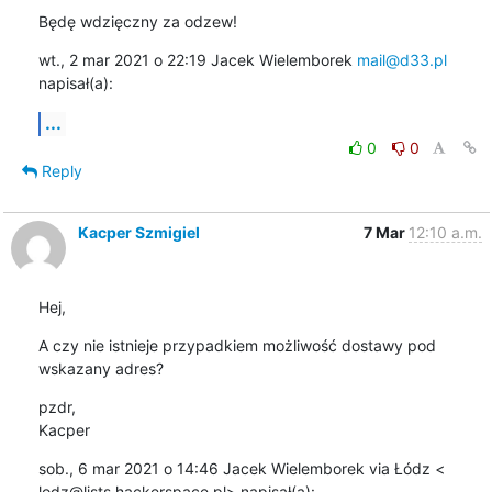
Będę wdzięczny za odzew!
wt., 2 mar 2021 o 22:19 Jacek Wielemborek 
mail@d33.pl
napisał(a):
...
0
0
Reply
Kacper Szmigiel
7 Mar
12:10 a.m.
Hej,
A czy nie istnieje przypadkiem możliwość dostawy pod 
wskazany adres?
pzdr,

Kacper
sob., 6 mar 2021 o 14:46 Jacek Wielemborek via Łódz <

lodz@lists.hackerspace.pl> napisał(a):