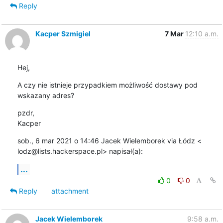
Reply
Kacper Szmigiel
7 Mar
12:10 a.m.
Hej,
A czy nie istnieje przypadkiem możliwość dostawy pod 
wskazany adres?
pzdr,

Kacper
sob., 6 mar 2021 o 14:46 Jacek Wielemborek via Łódz <

lodz@lists.hackerspace.pl> napisał(a):
...
0
0
Reply
attachment
Jacek Wielemborek
9:58 a.m.