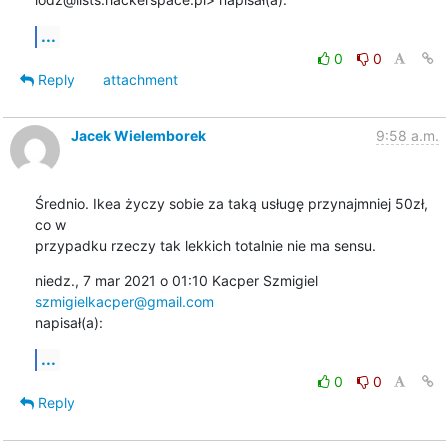
...
0
0
Reply
attachment
Jacek Wielemborek
9:58 a.m.
Średnio. Ikea życzy sobie za taką usługę przynajmniej 50zł, 
co w

przypadku rzeczy tak lekkich totalnie nie ma sensu.
niedz., 7 mar 2021 o 01:10 Kacper Szmigiel 
szmigielkacper@gmail.com
napisał(a):
...
0
0
Reply