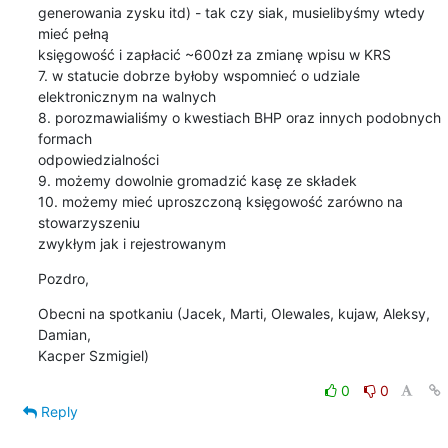
generowania zysku itd) - tak czy siak, musielibyśmy wtedy 
mieć pełną

księgowość i zapłacić ~600zł za zmianę wpisu w KRS

7. w statucie dobrze byłoby wspomnieć o udziale 
elektronicznym na walnych

8. porozmawialiśmy o kwestiach BHP oraz innych podobnych 
formach

odpowiedzialności

9. możemy dowolnie gromadzić kasę ze składek

10. możemy mieć uproszczoną księgowość zarówno na 
stowarzyszeniu

zwykłym jak i rejestrowanym
Pozdro,
Obecni na spotkaniu (Jacek, Marti, Olewales, kujaw, Aleksy, 
Damian,

Kacper Szmigiel)
0
0
Reply