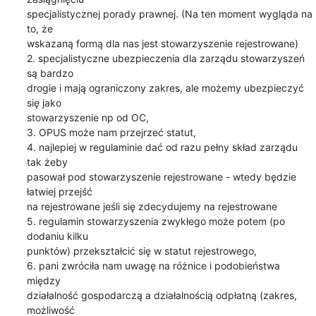
specjalistycznej porady prawnej. (Na ten moment wygląda na 
to, że

wskazaną formą dla nas jest stowarzyszenie rejestrowane)

2. specjalistyczne ubezpieczenia dla zarządu stowarzyszeń 
są bardzo

drogie i mają ograniczony zakres, ale możemy ubezpieczyć 
się jako

stowarzyszenie np od OC,

3. OPUS może nam przejrzeć statut,

4. najlepiej w regulaminie dać od razu pełny skład zarządu 
tak żeby

pasował pod stowarzyszenie rejestrowane - wtedy będzie 
łatwiej przejść

na rejestrowane jeśli się zdecydujemy na rejestrowane

5. regulamin stowarzyszenia zwykłego może potem (po 
dodaniu kilku

punktów) przekształcić się w statut rejestrowego,

6. pani zwróciła nam uwagę na różnice i podobieństwa 
między

działalność gospodarczą a działalnością odpłatną (zakres, 
możliwość
