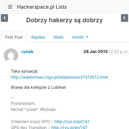
Hackerspace.pl Lists
Dobrzy hakerzy są dobrzy
First Post
Replies
Stats
month
rysiek
28 Jan 2015
12:23 p.m.
http://wiadomosci.ngo.pl/wiadomosci/1312612.html
Brawa dla kolegów z Lublina!
-- 

Pozdrawiam,

Michał "rysiek" Woźniak

Zmieniam klucz GPG :: 
http://rys.io/pl/147
GPG Key Transition :: 
http://rys.io/en/147