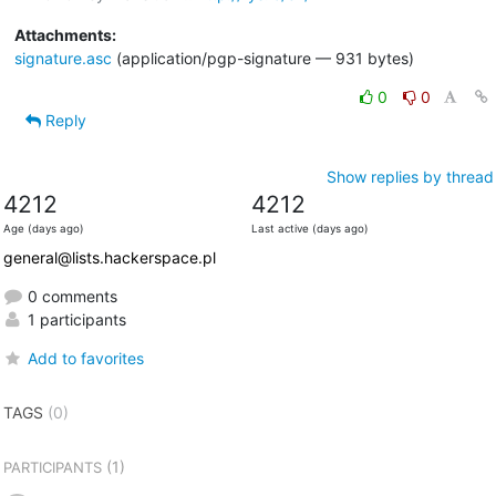
Attachments:
signature.asc
(application/pgp-signature — 931 bytes)
0
0
Reply
Show replies by thread
4212
4212
Age (days ago)
Last active (days ago)
general@lists.hackerspace.pl
0 comments
1 participants
Add to favorites
TAGS
(0)
(1)
PARTICIPANTS