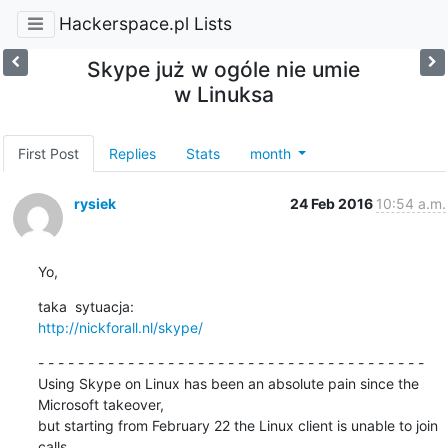
Hackerspace.pl Lists
Skype już w ogóle nie umie
w Linuksa
First Post
Replies
Stats
month
rysiek
24 Feb 2016
10:54 a.m.
Yo,
http://nickforall.nl/skype/
- - - - - - - - - - - - - - - - - - - - - - - - - - - - - - - - - - - - - - -

Using Skype on Linux has been an absolute pain since the 
Microsoft takeover, 

but starting from February 22 the Linux client is unable to join 
calls.