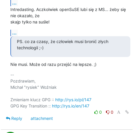
...
Intredasting. Aczkolwiek openSuSE lubi się z MS... żeby się 
nie okazało, że 

skajp tylko na suśle!
...
PS. co za czasy, że człowiek musi bronić złych 
technologii ;-)
Nie musi. Może od razu przejść na lepsze. ;)
-- 

Pozdrawiam,

Michał "rysiek" Woźniak

Zmieniam klucz GPG :: 
http://rys.io/pl/147
GPG Key Transition :: 
http://rys.io/en/147
0
0
Reply
attachment