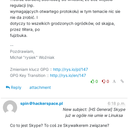
regulacji (np. 

wymagających otwartego protokołu) w tym temacie nic sie 
nie da zrobić. I 

dotyczy to wszelkich grodzonych ogródków, od skajpa, 
przez tłitera, po 

fujzbuka.
-- 

Pozdrawiam,

Michał "rysiek" Woźniak

Zmieniam klucz GPG :: 
http://rys.io/pl/147
GPG Key Transition :: 
http://rys.io/en/147
0
0
Reply
attachment
spin＠hackerspace.pl
6:18 p.m.
New subject: [HS General] Skype
już w ogóle nie umie w Linuksa
Co to jest Skype? To coś ze Skywalkerem związane?