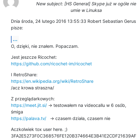
New subject: [HS General] Skype już w ogóle nie
umie w Linuksa
Dnia środa, 24 lutego 2016 13:55:33 Robert Sebastian Gerus 
pisze:
...
O, dzięki, nie znałem. Popaczam.
https://github.com/ricochet-im/ricochet
https://en.wikipedia.org/wiki/RetroShare
/acz krowa straszna/
https://meet.jit.si/
 -> testowałem na videocallu w 6 osób, 
https://palava.tv/
   -> czasem działa, czasem nie
Aczkolwiek tox user here. ;)

3FA2E5273F0C368576FE120B374664E3B41E2CDF21639AF