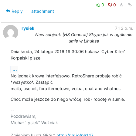
0
0
Reply
attachment
rysiek
7:12 p.m.
New subject: [HS General] Skype już w ogóle nie
umie w Linuksa
Dnia środa, 24 lutego 2016 19:30:06 Łukasz 'Cyber Killer' 
Korpalski pisze:
...
No jednak krowa interfejsowo. RetroShare próbuje robić 
*wszystko*. Zastąpić 

maila, usenet, fora iternetowe, voipa, chat and whatnot.
Choć może jeszcze do niego wrócę, robił robotę w sumie.
-- 

Pozdrawiam,

Michał "rysiek" Woźniak

Zmieniam klucz GPG :: 
http://rys.io/pl/147