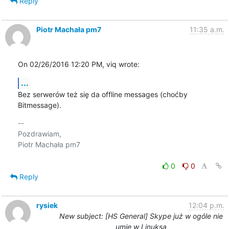
Reply
Piotr Machała pm7
11:35 a.m.
On 02/26/2016 12:20 PM, viq wrote:
...
Bez serwerów też się da offline messages (choćby 
Bitmessage).
-- 

Pozdrawiam,

Piotr Machała pm7

0
0
Reply
rysiek
12:04 p.m.
New subject: [HS General] Skype już w ogóle nie
umie w Linuksa