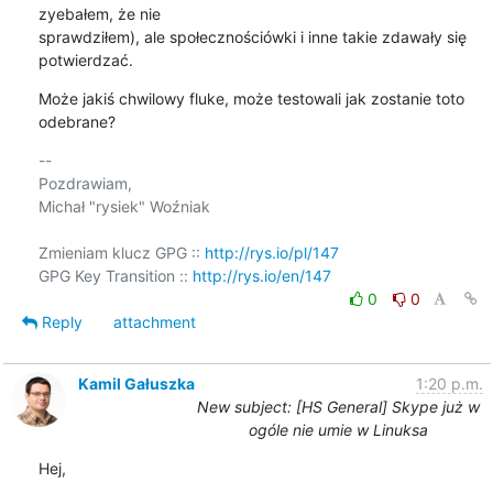
zyebałem, że nie 

sprawdziłem), ale społecznościówki i inne takie zdawały się 
potwierdzać.
Może jakiś chwilowy fluke, może testowali jak zostanie toto 
odebrane?
-- 

Pozdrawiam,

Michał "rysiek" Woźniak

Zmieniam klucz GPG :: 
http://rys.io/pl/147
GPG Key Transition :: 
http://rys.io/en/147
0
0
Reply
attachment
Kamil Gałuszka
1:20 p.m.
New subject: [HS General] Skype już w
ogóle nie umie w Linuksa
Hej,