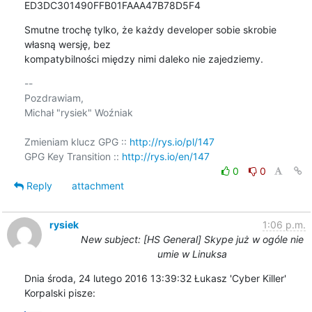
ED3DC301490FFB01FAAA47B78D5F4
Smutne trochę tylko, że każdy developer sobie skrobie 
własną wersję, bez 

kompatybilności między nimi daleko nie zajedziemy.
-- 

Pozdrawiam,

Michał "rysiek" Woźniak

Zmieniam klucz GPG :: 
http://rys.io/pl/147
GPG Key Transition :: 
http://rys.io/en/147
0
0
Reply
attachment
rysiek
1:06 p.m.
New subject: [HS General] Skype już w ogóle nie
umie w Linuksa
Dnia środa, 24 lutego 2016 13:39:32 Łukasz 'Cyber Killer' 
Korpalski pisze: