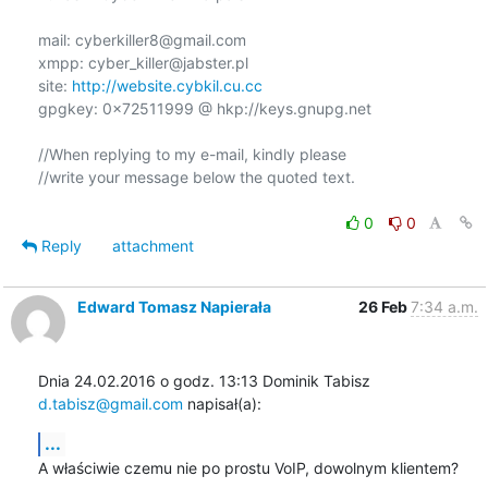
mail: cyberkiller8@gmail.com

xmpp: cyber_killer@jabster.pl

site: 
http://website.cybkil.cu.cc
gpgkey: 0x72511999 @ hkp://keys.gnupg.net

//When replying to my e-mail, kindly please

//write your message below the quoted text.

0
0
Reply
attachment
Edward Tomasz Napierała
26 Feb
7:34 a.m.
Dnia 24.02.2016 o godz. 13:13 Dominik Tabisz 
d.tabisz@gmail.com
 napisał(a):
...
A właściwie czemu nie po prostu VoIP, dowolnym klientem?