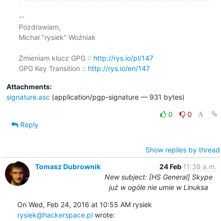
-- 

Pozdrawiam,

Michał "rysiek" Woźniak

Zmieniam klucz GPG :: 
http://rys.io/pl/147
GPG Key Transition :: 
http://rys.io/en/147
Attachments:
signature.asc
(application/pgp-signature — 931 bytes)
0
0
Reply
Show replies by thread
Tomasz Dubrownik
24 Feb
11:38 a.m.
New subject: [HS General] Skype
już w ogóle nie umie w Linuksa
On Wed, Feb 24, 2016 at 10:55 AM rysiek 
rysiek@hackerspace.pl
 wrote: