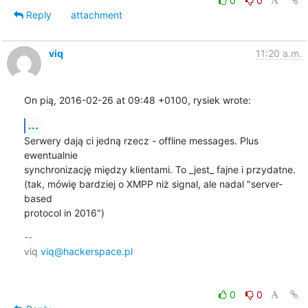
0
0
Reply
attachment
viq
11:20 a.m.
On pią, 2016-02-26 at 09:48 +0100, rysiek wrote:
...
Serwery dają ci jedną rzecz - offline messages. Plus 
ewentualnie

synchronizację między klientami. To _jest_ fajne i przydatne.

(tak, mówię bardziej o XMPP niż signal, ale nadal "server-
based

protocol in 2016")
-- 

viq 
viq@hackerspace.pl
0
0