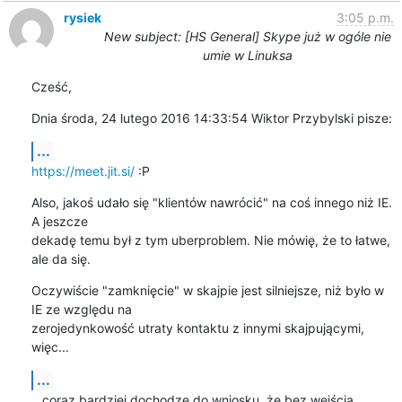
rysiek
3:05 p.m.
New subject: [HS General] Skype już w ogóle nie
umie w Linuksa
Cześć,
Dnia środa, 24 lutego 2016 14:33:54 Wiktor Przybylski pisze:
...
https://meet.jit.si/
 :P
Also, jakoś udało się "klientów nawrócić" na coś innego niż IE. 
A jeszcze 

dekadę temu był z tym uberproblem. Nie mówię, że to łatwe, 
ale da się.
Oczywiście "zamknięcie" w skajpie jest silniejsze, niż było w 
IE ze względu na 

zerojedynkowość utraty kontaktu z innymi skajpującymi, 
więc...
...
...coraz bardziej dochodzę do wniosku, że bez wejścia 