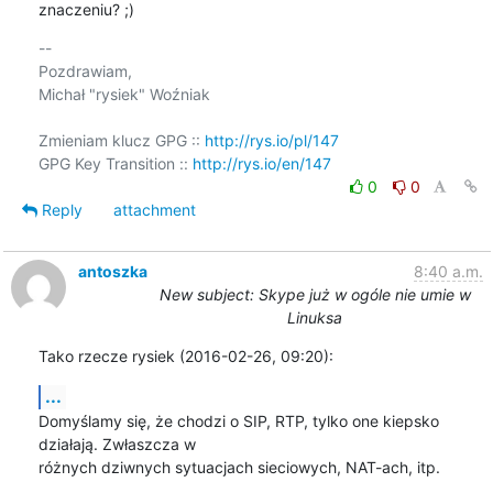
znaczeniu? ;)
-- 

Pozdrawiam,

Michał "rysiek" Woźniak

Zmieniam klucz GPG :: 
http://rys.io/pl/147
GPG Key Transition :: 
http://rys.io/en/147
0
0
Reply
attachment
antoszka
8:40 a.m.
New subject: Skype już w ogóle nie umie w
Linuksa
Tako rzecze rysiek (2016-02-26, 09:20):
...
Domyślamy się, że chodzi o SIP, RTP, tylko one kiepsko 
działają. Zwłaszcza w

różnych dziwnych sytuacjach sieciowych, NAT-ach, itp.