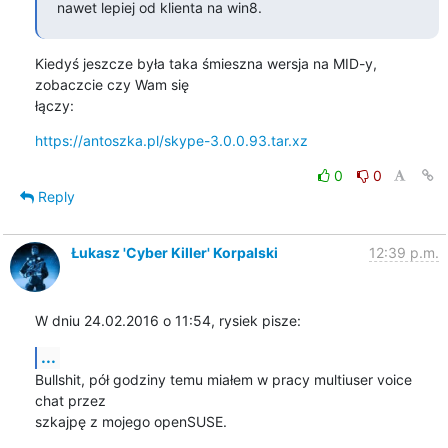
nawet lepiej od klienta na win8.
Kiedyś jeszcze była taka śmieszna wersja na MID-y, 
zobaczcie czy Wam się

łączy:
https://antoszka.pl/skype-3.0.0.93.tar.xz
0
0
Reply
Łukasz 'Cyber Killer' Korpalski
12:39 p.m.
W dniu 24.02.2016 o 11:54, rysiek pisze:
...
Bullshit, pół godziny temu miałem w pracy multiuser voice 
chat przez

szkajpę z mojego openSUSE.