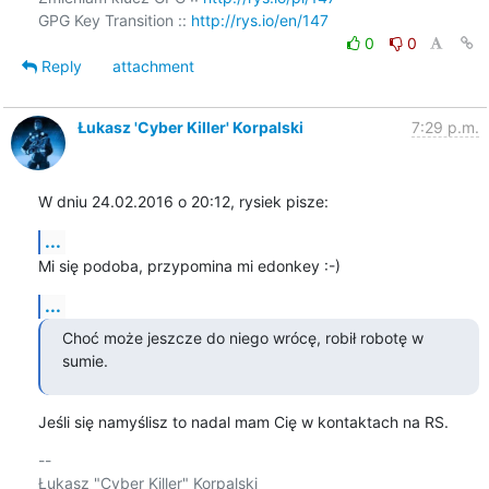
GPG Key Transition :: 
http://rys.io/en/147
0
0
Reply
attachment
Łukasz 'Cyber Killer' Korpalski
7:29 p.m.
W dniu 24.02.2016 o 20:12, rysiek pisze:
...
Mi się podoba, przypomina mi edonkey :-)
...
Choć może jeszcze do niego wrócę, robił robotę w 
sumie.
Jeśli się namyślisz to nadal mam Cię w kontaktach na RS.
-- 

Łukasz "Cyber Killer" Korpalski
