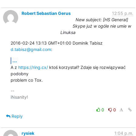
Robert Sebastian Gerus
12:55 p.m.
New subject: [HS General]
Skype już w ogóle nie umie w
Linuksa
2016-02-24 13:13 GMT+01:00 Dominik Tabisz 
d.tabisz@gmail.com
:
...
A z 
https://ring.cx/
 ktoś korzystał? Zdaje się rozwiązywać 
podobny

problem co Tox.
-- 

iNsanity!

0
0
Reply
rysiek
1:04 p.m.