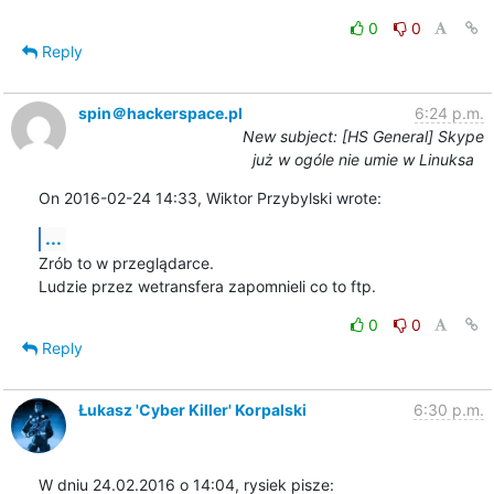
0
0
Reply
spin＠hackerspace.pl
6:24 p.m.
New subject: [HS General] Skype
już w ogóle nie umie w Linuksa
On 2016-02-24 14:33, Wiktor Przybylski wrote:
...
Zrób to w przeglądarce.

Ludzie przez wetransfera zapomnieli co to ftp.
0
0
Reply
Łukasz 'Cyber Killer' Korpalski
6:30 p.m.
W dniu 24.02.2016 o 14:04, rysiek pisze: