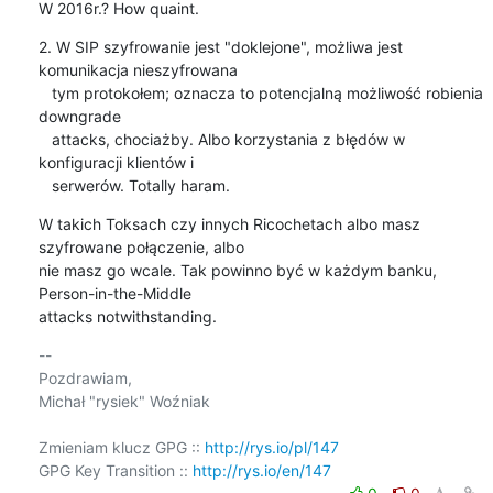
W 2016r.? How quaint.
2. W SIP szyfrowanie jest "doklejone", możliwa jest 
komunikacja nieszyfrowana

   tym protokołem; oznacza to potencjalną możliwość robienia 
downgrade

   attacks, chociażby. Albo korzystania z błędów w 
konfiguracji klientów i

   serwerów. Totally haram.
W takich Toksach czy innych Ricochetach albo masz 
szyfrowane połączenie, albo 

nie masz go wcale. Tak powinno być w każdym banku, 
Person-in-the-Middle 

attacks notwithstanding.
-- 

Pozdrawiam,

Michał "rysiek" Woźniak

Zmieniam klucz GPG :: 
http://rys.io/pl/147
GPG Key Transition :: 
http://rys.io/en/147