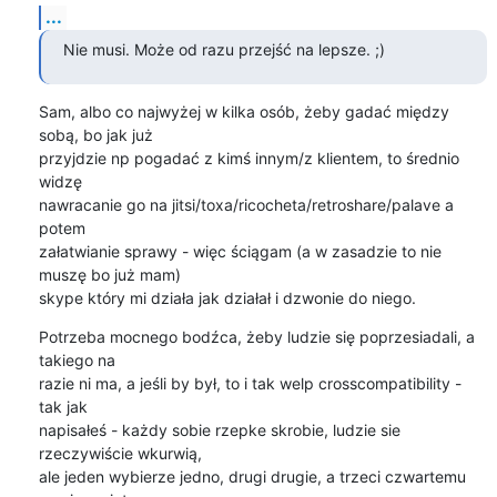
...
Nie musi. Może od razu przejść na lepsze. ;)
Sam, albo co najwyżej w kilka osób, żeby gadać między 
sobą, bo jak już

przyjdzie np pogadać z kimś innym/z klientem, to średnio 
widzę

nawracanie go na jitsi/toxa/ricocheta/retroshare/palave a 
potem

załatwianie sprawy - więc ściągam (a w zasadzie to nie 
muszę bo już mam)

skype który mi działa jak działał i dzwonie do niego.
Potrzeba mocnego bodźca, żeby ludzie się poprzesiadali, a 
takiego na

razie ni ma, a jeśli by był, to i tak welp crosscompatibility - 
tak jak

napisałeś - każdy sobie rzepke skrobie, ludzie sie 
rzeczywiście wkurwią,

ale jeden wybierze jedno, drugi drugie, a trzeci czwartemu 