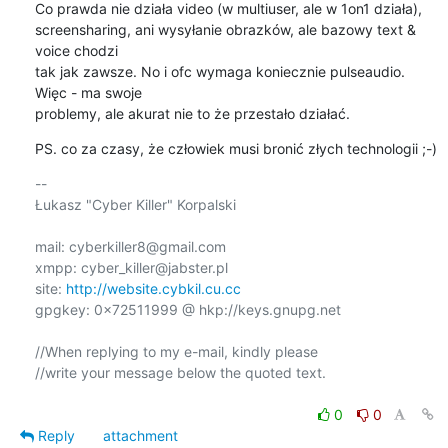
Co prawda nie działa video (w multiuser, ale w 1on1 działa),

screensharing, ani wysyłanie obrazków, ale bazowy text & 
voice chodzi

tak jak zawsze. No i ofc wymaga koniecznie pulseaudio. 
Więc - ma swoje

problemy, ale akurat nie to że przestało działać.
PS. co za czasy, że człowiek musi bronić złych technologii ;-)
-- 

Łukasz "Cyber Killer" Korpalski

mail: cyberkiller8@gmail.com

xmpp: cyber_killer@jabster.pl

site: 
http://website.cybkil.cu.cc
gpgkey: 0x72511999 @ hkp://keys.gnupg.net

//When replying to my e-mail, kindly please

//write your message below the quoted text.

0
0
Reply
attachment