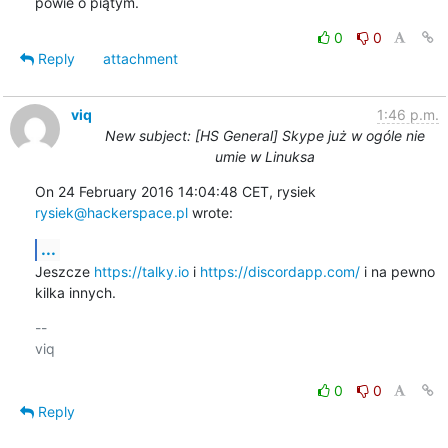
powie o piątym.
0
0
Reply
attachment
viq
1:46 p.m.
New subject: [HS General] Skype już w ogóle nie
umie w Linuksa
On 24 February 2016 14:04:48 CET, rysiek 
rysiek@hackerspace.pl
 wrote:
...
Jeszcze 
https://talky.io
 i 
https://discordapp.com/
 i na pewno 
kilka innych.
-- 

viq

0
0
Reply