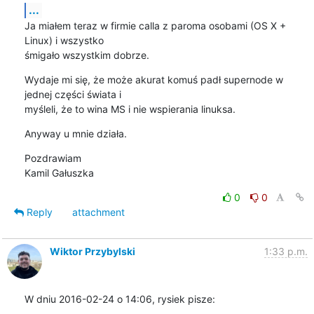
...
Ja miałem teraz w firmie calla z paroma osobami (OS X + 
Linux) i wszystko

śmigało wszystkim dobrze.
Wydaje mi się, że może akurat komuś padł supernode w 
jednej części świata i

myśleli, że to wina MS i nie wspierania linuksa.
Anyway u mnie działa.
Pozdrawiam

Kamil Gałuszka
0
0
Reply
attachment
Wiktor Przybylski
1:33 p.m.
W dniu 2016-02-24 o 14:06, rysiek pisze: