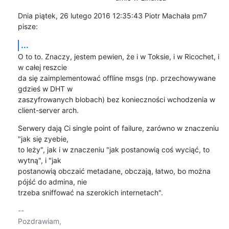
Dnia piątek, 26 lutego 2016 12:35:43 Piotr Machała pm7 
pisze:
...
O to to. Znaczy, jestem pewien, że i w Toksie, i w Ricochet, i 
w całej reszcie 

da się zaimplementować offline msgs (np. przechowywane 
gdzieś w DHT w 

zaszyfrowanych blobach) bez konieczności wchodzenia w 
client-server arch.
Serwery dają Ci single point of failure, zarówno w znaczeniu 
"jak się zyebie, 

to leży", jak i w znaczeniu "jak postanowią coś wyciąć, to 
wytną", i "jak 

postanowią obczaić metadane, obczają, łatwo, bo można 
pójść do admina, nie 

trzeba sniffować na szerokich internetach".
-- 

Pozdrawiam,
