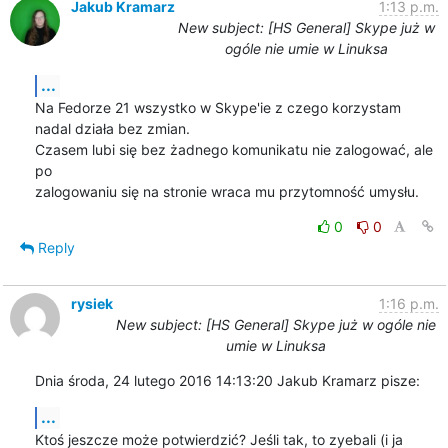
Jakub Kramarz
1:13 p.m.
New subject: [HS General] Skype już w
ogóle nie umie w Linuksa
...
Na Fedorze 21 wszystko w Skype'ie z czego korzystam 
nadal działa bez zmian.

Czasem lubi się bez żadnego komunikatu nie zalogować, ale 
po

zalogowaniu się na stronie wraca mu przytomność umysłu.
0
0
Reply
rysiek
1:16 p.m.
New subject: [HS General] Skype już w ogóle nie
umie w Linuksa
Dnia środa, 24 lutego 2016 14:13:20 Jakub Kramarz pisze:
...
Ktoś jeszcze może potwierdzić? Jeśli tak, to zyebali (i ja 