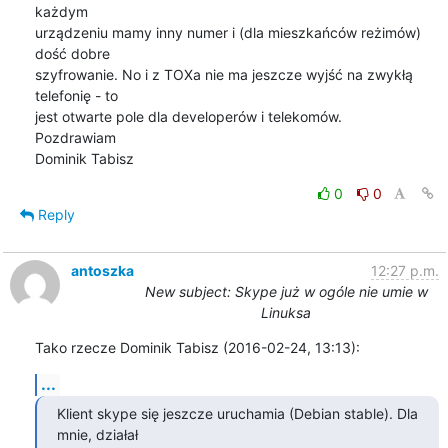
każdym

urządzeniu mamy inny numer i (dla mieszkańców reżimów) 
dość dobre

szyfrowanie. No i z TOXa nie ma jeszcze wyjść na zwykłą 
telefonię - to

jest otwarte pole dla developerów i telekomów.

Pozdrawiam

Dominik Tabisz
0
0
Reply
antoszka
12:27 p.m.
New subject: Skype już w ogóle nie umie w
Linuksa
Tako rzecze Dominik Tabisz (2016-02-24, 13:13):
...
Klient skype się jeszcze uruchamia (Debian stable). Dla 
mnie, działał
