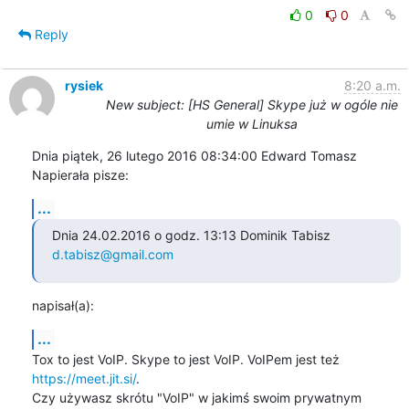
0
0
Reply
rysiek
8:20 a.m.
New subject: [HS General] Skype już w ogóle nie
umie w Linuksa
Dnia piątek, 26 lutego 2016 08:34:00 Edward Tomasz 
Napierała pisze:
...
Dnia 24.02.2016 o godz. 13:13 Dominik Tabisz 
d.tabisz@gmail.com
napisał(a):
...
Tox to jest VoIP. Skype to jest VoIP. VoIPem jest też 
https://meet.jit.si/
.

Czy używasz skrótu "VoIP" w jakimś swoim prywatnym 