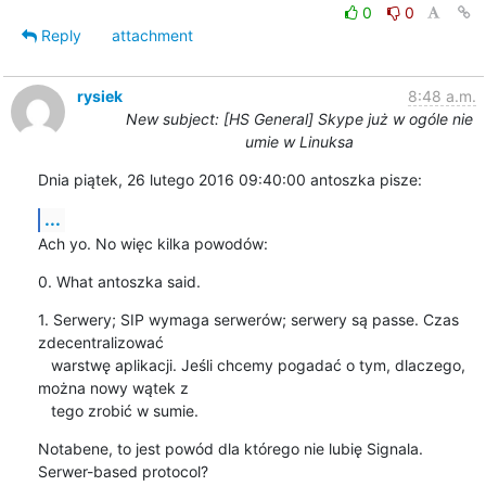
0
0
Reply
attachment
rysiek
8:48 a.m.
New subject: [HS General] Skype już w ogóle nie
umie w Linuksa
Dnia piątek, 26 lutego 2016 09:40:00 antoszka pisze:
...
Ach yo. No więc kilka powodów:
0. What antoszka said.
1. Serwery; SIP wymaga serwerów; serwery są passe. Czas 
zdecentralizować

   warstwę aplikacji. Jeśli chcemy pogadać o tym, dlaczego, 
można nowy wątek z

   tego zrobić w sumie.
Notabene, to jest powód dla którego nie lubię Signala. 
Serwer-based protocol? 
