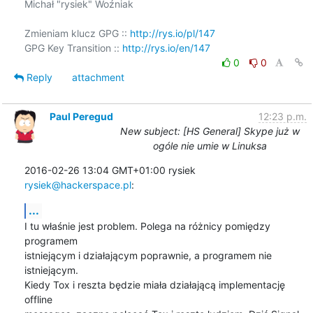
Michał "rysiek" Woźniak

Zmieniam klucz GPG :: 
http://rys.io/pl/147
GPG Key Transition :: 
http://rys.io/en/147
0
0
Reply
attachment
Paul Peregud
12:23 p.m.
New subject: [HS General] Skype już w
ogóle nie umie w Linuksa
2016-02-26 13:04 GMT+01:00 rysiek 
rysiek@hackerspace.pl
:
...
I tu właśnie jest problem. Polega na różnicy pomiędzy 
programem

istniejącym i działającym poprawnie, a programem nie 
istniejącym.

Kiedy Tox i reszta będzie miała działającą implementację 
offline
