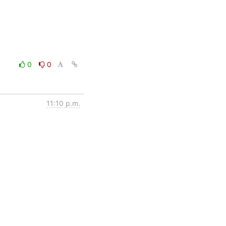
0
0
11:10 p.m.