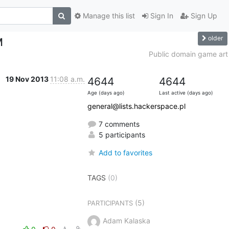
Manage this list
Sign In
Sign Up
older
M
Public domain game art
19 Nov 2013
11:08 a.m.
4644
4644
Age (days ago)
Last active (days ago)
general@lists.hackerspace.pl
7 comments
5 participants
Add to favorites
TAGS
(0)
(5)
PARTICIPANTS
Adam Kalaska