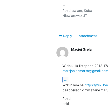
-- 

Pozdrawiam, Kuba

Niewiarowski.IT

Reply
attachment
Maciej Grela
marsjaninzmarsa@gmail.co
...
Wrzuciłem na 
https://wiki.h
bezpośrednio związane z HS
Pozdr,

enki