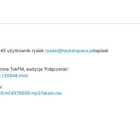
:45 użytkownik rysiek 
rysiek@hackerspace.pl
napisał:
0,130948.html
4976/m14976699.mp3?skad=rss