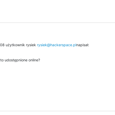
:08 użytkownik rysiek 
rysiek@hackerspace.pl
napisał:
to udostępnione online?