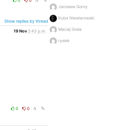
0
0
Jaroslaw Gorny
Kuba Niewiarowski
Show replies by thread
Maciej Grela
19 Nov
2:43 p.m.
rysiek
0
0