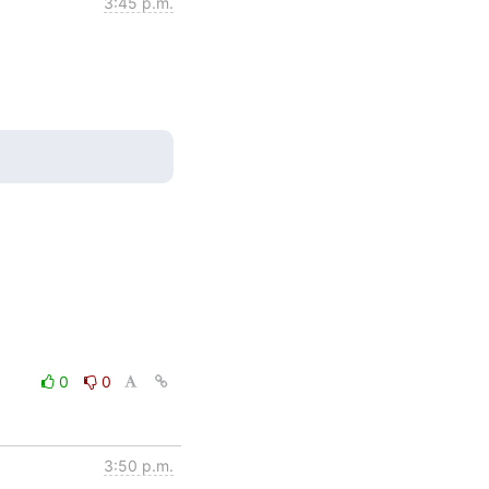
3:45 p.m.
0
0
3:50 p.m.