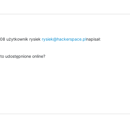
:08 użytkownik rysiek 
rysiek@hackerspace.pl
napisał:
to udostępnione online?