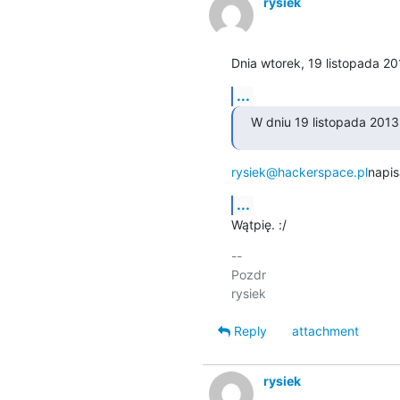
rysiek
Dnia wtorek, 19 listopada 2
...
W dniu 19 listopada 2013
rysiek@hackerspace.pl
napis
...
Wątpię. :/
-- 

Pozdr

Reply
attachment
rysiek