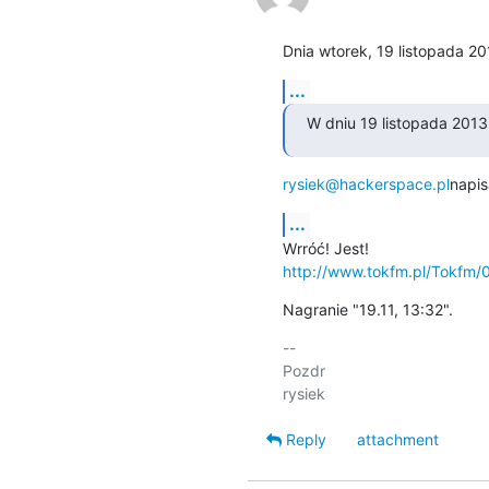
Dnia wtorek, 19 listopada 2
...
W dniu 19 listopada 2013
rysiek@hackerspace.pl
napis
...
http://www.tokfm.pl/Tokfm/
Nagranie "19.11, 13:32".
-- 

Pozdr

Reply
attachment