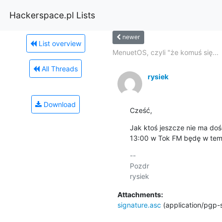
Hackerspace.pl Lists
newer
List overview
MenuetOS, czyli "że komuś się...
All Threads
rysiek
Download
Cześć,
Jak ktoś jeszcze nie ma dość
13:00 w Tok FM będę w temac
-- 

Pozdr

Attachments:
signature.asc
(application/pgp-