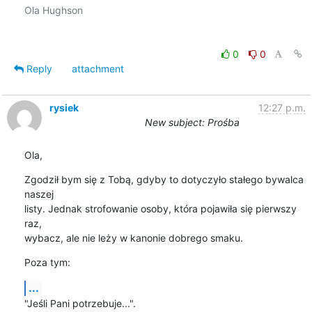
Ola Hughson

0
0
Reply
attachment
rysiek
12:27 p.m.
New subject: Prośba
Ola,
Zgodził bym się z Tobą, gdyby to dotyczyło stałego bywalca 
naszej 

listy. Jednak strofowanie osoby, która pojawiła się pierwszy 
raz, 

wybacz, ale nie leży w kanonie dobrego smaku.
Poza tym:
...
"Jeśli Pani potrzebuje...".