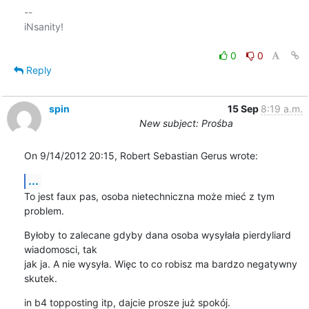
-- 

iNsanity!

0
0
Reply
spin
15 Sep
8:19 a.m.
New subject: Prośba
On 9/14/2012 20:15, Robert Sebastian Gerus wrote:
...
To jest faux pas, osoba nietechniczna może mieć z tym 
problem.
Byłoby to zalecane gdyby dana osoba wysyłała pierdyliard 
wiadomosci, tak 

jak ja. A nie wysyła. Więc to co robisz ma bardzo negatywny 
skutek.
in b4 topposting itp, dajcie prosze już spokój.