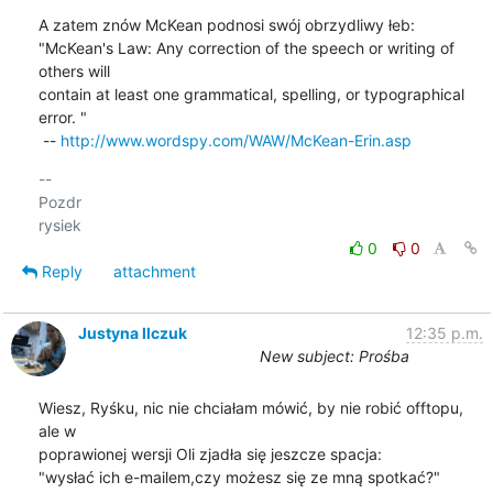
A zatem znów McKean podnosi swój obrzydliwy łeb:

"McKean's Law: Any correction of the speech or writing of 
others will 

contain at least one grammatical, spelling, or typographical 
error. "

 -- 
http://www.wordspy.com/WAW/McKean-Erin.asp
-- 

Pozdr

0
0
Reply
attachment
Justyna Ilczuk
12:35 p.m.
New subject: Prośba
Wiesz, Ryśku, nic nie chciałam mówić, by nie robić offtopu, 
ale w

poprawionej wersji Oli zjadła się jeszcze spacja:

"wysłać ich e-mailem,czy możesz się ze mną spotkać?"