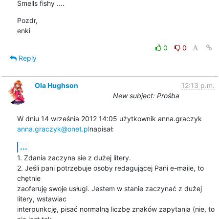
Smells fishy ....
Pozdr,

enki
0
0
Reply
Ola Hughson
12:13 p.m.
New subject: Prośba
anna.graczyk@onet.pl
napisał:
...
1. Zdania zaczyna sie z dużej litery.

2. Jeśli pani potrzebuje osoby redagującej Pani e-maile, to 
chętnie

zaoferuję swoje usługi. Jestem w stanie zaczynać z dużej 
litery, wstawiac

interpunkcję, pisać normalną liczbę znaków zapytania (nie, to 