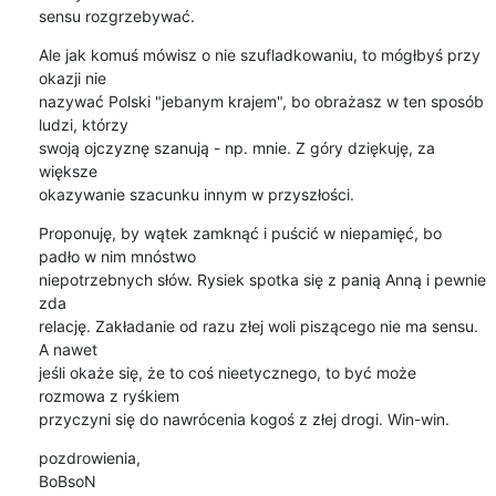
sensu rozgrzebywać.
Ale jak komuś mówisz o nie szufladkowaniu, to mógłbyś przy 
okazji nie

nazywać Polski "jebanym krajem", bo obrażasz w ten sposób 
ludzi, którzy

swoją ojczyznę szanują - np. mnie. Z góry dziękuję, za 
większe

okazywanie szacunku innym w przyszłości.
Proponuję, by wątek zamknąć i puścić w niepamięć, bo 
padło w nim mnóstwo

niepotrzebnych słów. Rysiek spotka się z panią Anną i pewnie 
zda

relację. Zakładanie od razu złej woli piszącego nie ma sensu. 
A nawet

jeśli okaże się, że to coś nieetycznego, to być może 
rozmowa z ryśkiem

przyczyni się do nawrócenia kogoś z złej drogi. Win-win.
pozdrowienia,

BoBsoN