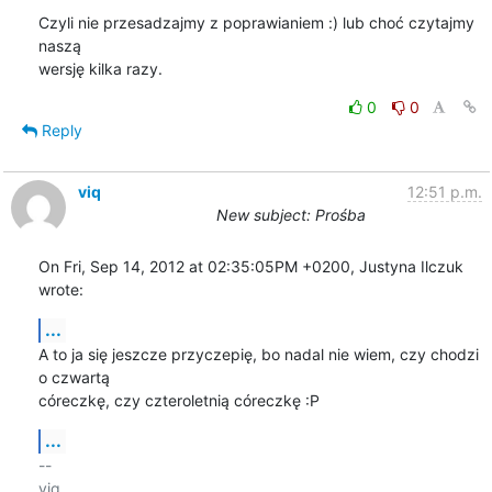
Czyli nie przesadzajmy z poprawianiem :) lub choć czytajmy 
naszą

wersję kilka razy.
0
0
Reply
viq
12:51 p.m.
New subject: Prośba
On Fri, Sep 14, 2012 at 02:35:05PM +0200, Justyna Ilczuk 
wrote:
...
A to ja się jeszcze przyczepię, bo nadal nie wiem, czy chodzi 
o czwartą

córeczkę, czy czteroletnią córeczkę :P
...
-- 

viq
