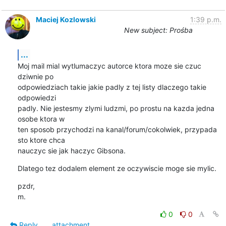
Maciej Kozlowski
1:39 p.m.
New subject: Prośba
...
Moj mail mial wytlumaczyc autorce ktora moze sie czuc 
dziwnie po

odpowiedziach takie jakie padly z tej listy dlaczego takie 
odpowiedzi

padly. Nie jestesmy zlymi ludzmi, po prostu na kazda jedna 
osobe ktora w

ten sposob przychodzi na kanal/forum/cokolwiek, przypada 
sto ktore chca

nauczyc sie jak haczyc Gibsona.
Dlatego tez dodalem element ze oczywiscie moge sie mylic.
pzdr,

m.
0
0
Reply
attachment