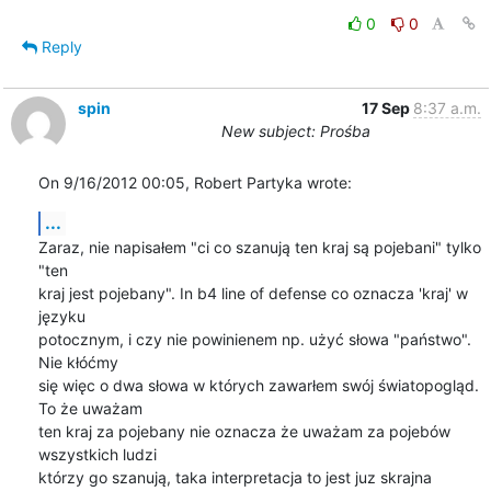
0
0
Reply
spin
17 Sep
8:37 a.m.
New subject: Prośba
On 9/16/2012 00:05, Robert Partyka wrote:
...
Zaraz, nie napisałem "ci co szanują ten kraj są pojebani" tylko 
"ten 

kraj jest pojebany". In b4 line of defense co oznacza 'kraj' w 
języku 

potocznym, i czy nie powinienem np. użyć słowa "państwo".  
Nie kłóćmy 

się więc o dwa słowa w których zawarłem swój światopogląd. 
To że uważam 

ten kraj za pojebany nie oznacza że uważam za pojebów 
wszystkich ludzi 

którzy go szanują, taka interpretacja to jest juz skrajna 