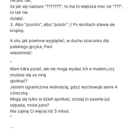
nie jest tak,

że jak się napisze "???????", to ma to większa moc od "???", 
to tak nie

działa).

3. Albo "pozdro", albo "pozdr." ;) Po skrótach stawia sie 
kropkę.
A oto, jak powinna wyglądać, w duchu szacunku dla 
polskiego języka, Pani

wiadomość:
"

Mam kilka pytań, ale nie mogę wysłać ich e-mailem,czy 
możesz się ze mną

spotkać?

Jestem ograniczona wolnością, gdyż wychowuje sama 4 
córeczkę.

Mogę się tylko w dzień spotkać, dzisiaj to pewnie już 
odpada, może jutro?

Nie zajmę Ci więcej niż 5 minut.

"
-- 
