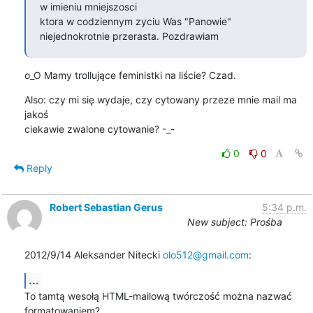
w imieniu mniejszosci

ktora w codziennym zyciu Was "Panowie" 
niejednokrotnie przerasta. Pozdrawiam
o_O Mamy trollujące feministki na liście? Czad.
Also: czy mi się wydaje, czy cytowany przeze mnie mail ma 
jakoś

ciekawie zwalone cytowanie? -_-
0
0
Reply
Robert Sebastian Gerus
5:34 p.m.
New subject: Prośba
2012/9/14 Aleksander Nitecki 
olo512@gmail.com
:
...
To tamtą wesołą HTML-mailową twórczość można nazwać 
formatowaniem?