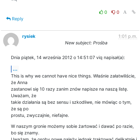
0
0
Reply
rysiek
1:01 p.m.
New subject: Prośba
Dnia piątek, 14 września 2012 o 14:51:07 viq napisał(a):
...
This is why we cannot have nice things. Właśnie załatwiliście, 
że Anna 

zastanowi się 10 razy zanim znów napisze na naszą listę. 
Uważam, że 

takie działania są bez sensu i szkodliwe, nie mówiąc o tym, 
że są po 

prostu, zwyczajnie, niefajne.
W naszym gronie możemy sobie żartować i dawać po razie, 
bo się znamy. 

Uważam, że osoby nowe należy jednak traktować delikatnie i 