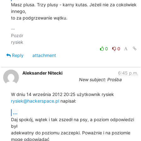
Masz plusa. Trzy plusy - karny kutas. Jeżeli nie za cokolwiek 
innego, 

to za podgrzewanie wątku.
-- 

Pozdr

0
0
Reply
attachment
Aleksander Nitecki
6:45 p.m.
New subject: Prośba
W dniu 14 września 2012 20:25 użytkownik rysiek 
rysiek@hackerspace.pl
 napisał:
...
Daj spokój, wątek i tak zszedł na psy, a poziom odpowiedzi 
był

adekwatny do poziomu zaczepki. Poważnie i na poziomie 
mogę odpowiadać
