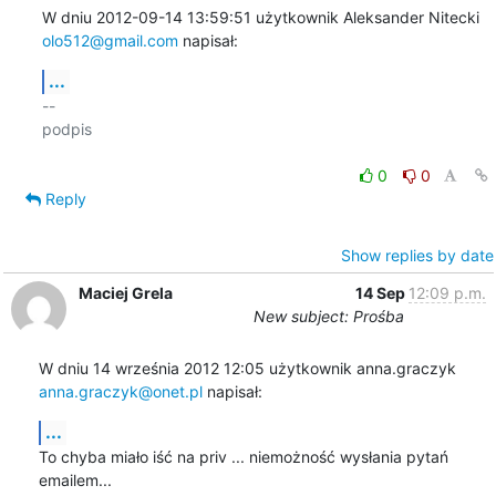
W dniu 2012-09-14 13:59:51 użytkownik Aleksander Nitecki 
olo512@gmail.com
 napisał:
...
-- 

podpis

0
0
Reply
Show replies by date
Maciej Grela
14 Sep
12:09 p.m.
New subject: Prośba
anna.graczyk@onet.pl
 napisał:
...
To chyba miało iść na priv ... niemożność wysłania pytań 
emailem...
