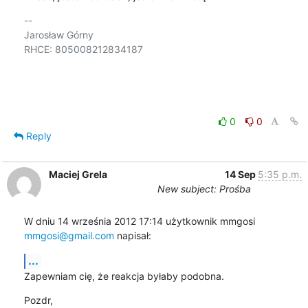
-- 

Jarosław Górny

RHCE: 805008212834187

0
0
Reply
Maciej Grela
14 Sep
5:35 p.m.
New subject: Prośba
W dniu 14 września 2012 17:14 użytkownik mmgosi 
mmgosi@gmail.com
 napisał:
...
Zapewniam cię, że reakcja byłaby podobna.
Pozdr,
