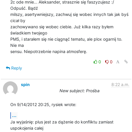
2c ode mnie... Aleksander, strasznie się faszyzujesz :/ 
Odpuść. Bądź 

milszy, asertywniejszy, zachwuj się wobec innych tak jak byś 
cicał by 

zachowywano się wobec ciebie. Już kilka razy byłem 
świadkiem twojego 

PMS, i starałem się nie ciągnąć tematu, ale plox ogarnij to. 
Nie ma 

sensu. Niepotrzebnie napina atmosferę.
0
0
Reply
spin
8:22 a.m.
New subject: Prośba
On 9/14/2012 20:25, rysiek wrote:
...
Ja wyjaśnię: plus jest za dążenie do konfliktu zamiast 
uspokojenia całej 
