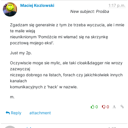
Maciej Kozlowski
1:17 p.m.
New subject: Prośba
Zgadzam się generalnie z tym że trzeba wyczucia, ale i mnie 
te maile wieją

nieuniknionym 'Pomóżcie mi włamać się na skrzynkę 
pocztową mojego eks!'.
Just my 2p.
Oczywiscie moge sie mylic, ale taki cloak&dagger nie wrozy 
zazwyczaj

niczego dobrego na listach, forach czy jakichkolwiek innych 
kanalach

komunikacyjnych z 'hack' w nazwie.
m.
0
0
Reply
attachment