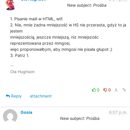
New subject: Prośba
1. Pisanie maili w HTML, wtf.

2. Nie, mnie żadna mniejszość w HS nie przerasta, gdyż to ja 
jestem

mniejszością, jeszcze mniejszą, niz mniejszośc 
reprezentowana przez mmgosi,

więc proponowałbym, aby mmgosi nie pisała głupot ;)

3. Patrz 1.
-- 

Ola Hughson

0
0
Reply
attachment
Gosia
6:07 p.m.
New subject: Prośba