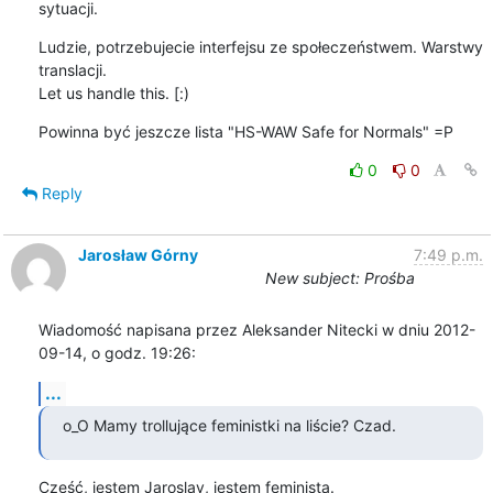
sytuacji.
Ludzie, potrzebujecie interfejsu ze społeczeństwem. Warstwy 
translacji. 

Let us handle this. [:)
Powinna być jeszcze lista "HS-WAW Safe for Normals" =P
0
0
Reply
Jarosław Górny
7:49 p.m.
New subject: Prośba
Wiadomość napisana przez Aleksander Nitecki w dniu 2012-
09-14, o godz. 19:26:
...
o_O Mamy trollujące feministki na liście? Czad.
Cześć, jestem Jaroslav, jestem feministą.