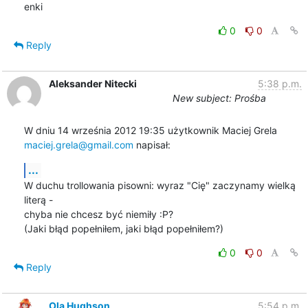
enki
0
0
Reply
Aleksander Nitecki
5:38 p.m.
New subject: Prośba
maciej.grela@gmail.com
 napisał:
...
W duchu trollowania pisowni: wyraz "Cię" zaczynamy wielką 
literą -

chyba nie chcesz być niemiły :P?

(Jaki błąd popełniłem, jaki błąd popełniłem?)
0
0
Reply
Ola Hughson
5:54 p.m.