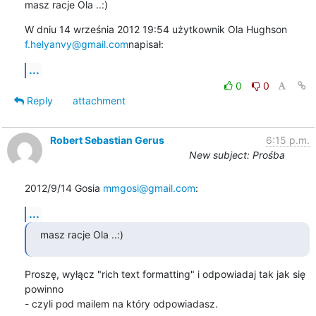
masz racje Ola ..:)
f.helyanvy@gmail.com
napisał:
...
0
0
Reply
attachment
Robert Sebastian Gerus
6:15 p.m.
New subject: Prośba
2012/9/14 Gosia 
mmgosi@gmail.com
:
...
masz racje Ola ..:)
Proszę, wyłącz "rich text formatting" i odpowiadaj tak jak się 
powinno

- czyli pod mailem na który odpowiadasz.