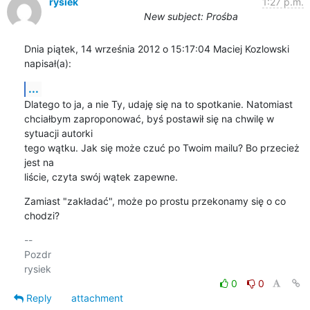
rysiek
1:27 p.m.
New subject: Prośba
Dnia piątek, 14 września 2012 o 15:17:04 Maciej Kozlowski 
napisał(a):
...
Dlatego to ja, a nie Ty, udaję się na to spotkanie. Natomiast 

chciałbym zaproponować, byś postawił się na chwilę w 
sytuacji autorki 

tego wątku. Jak się może czuć po Twoim mailu? Bo przecież 
jest na 

liście, czyta swój wątek zapewne.
Zamiast "zakładać", może po prostu przekonamy się o co 
chodzi?
-- 

Pozdr

0
0
Reply
attachment