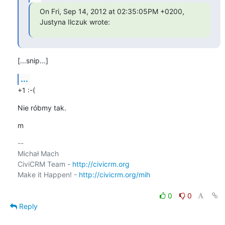
On Fri, Sep 14, 2012 at 02:35:05PM +0200, 
Justyna Ilczuk wrote:
[...snip...]
...
+1 :-(
Nie róbmy tak.
m
-- 

Michał Mach

CiviCRM Team - 
http://civicrm.org
Make it Happen! - 
http://civicrm.org/mih
0
0
Reply