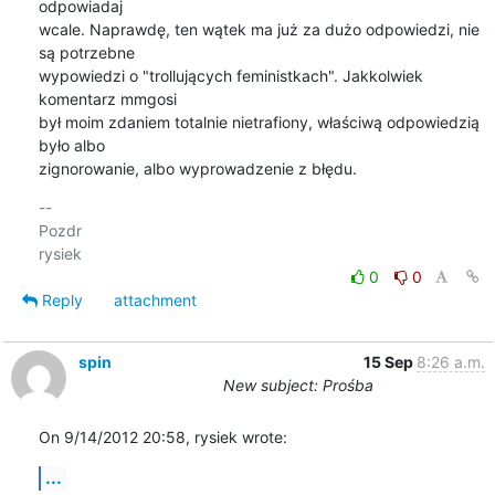
odpowiadaj 

wcale. Naprawdę, ten wątek ma już za dużo odpowiedzi, nie 
są potrzebne 

wypowiedzi o "trollujących feministkach". Jakkolwiek 
komentarz mmgosi 

był moim zdaniem totalnie nietrafiony, właściwą odpowiedzią 
było albo 

zignorowanie, albo wyprowadzenie z błędu.
-- 

Pozdr

0
0
Reply
attachment
spin
15 Sep
8:26 a.m.
New subject: Prośba
On 9/14/2012 20:58, rysiek wrote:
...