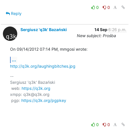
0
0
Reply
Sergiusz 'q3k' Bazański
14 Sep
6:26 p.m.
New subject: Prośba
On 09/14/2012 07:14 PM, mmgosi wrote:
...
http://q3k.org/laughingbitches.jpg
-- 

Sergiusz 'q3k' Bazański

 web: 
https://q3k.org
xmpp: q3k@q3k.org

 pgp: 
https://q3k.org/pgpkey
0
0