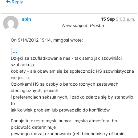
Reply
spin
15 Sep
9:03 a.m.
New subject: Prośba
On 9/14/2012 19:14, mmgosi wrote:
...
Dzięki za szufladkowanie nas - tak samo jak szowiniści 
szufladkują 

kobiety - ale obawiam się że społeczność HS szowinistyczna 
nie jest :). 

Członkami HS są osoby o bardzo róznych zestawach 
ideologicznych, płciach 

i preferencjach seksualnych, i żadko zdarza się by stanowiło 
to 

jakikolwiek problem lub prowadziło do konfliktów.
Panuje tu często męski humor i męska atmosfera, bo 
płciowość determinuje 

pewnego rodzaju zachowania (ref: biochemistry of brain, 