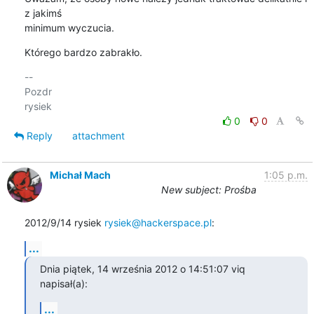
z jakimś 

minimum wyczucia.
Którego bardzo zabrakło.
-- 

Pozdr

0
0
Reply
attachment
Michał Mach
1:05 p.m.
New subject: Prośba
2012/9/14 rysiek 
rysiek@hackerspace.pl
:
...
Dnia piątek, 14 września 2012 o 14:51:07 viq 
napisał(a):
...