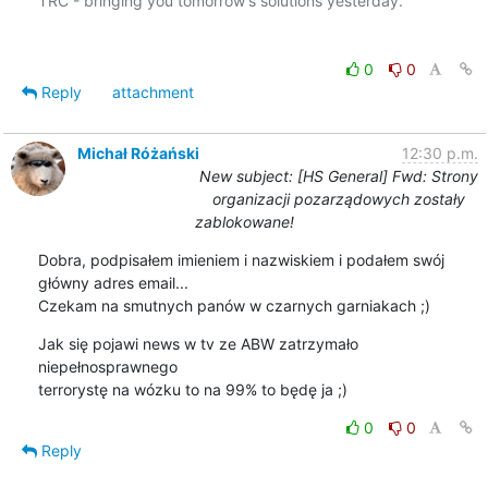
TRC - bringing you tomorrow's solutions yesterday.

0
0
Reply
attachment
Michał Różański
12:30 p.m.
New subject: [HS General] Fwd: Strony
organizacji pozarządowych zostały
zablokowane!
Dobra, podpisałem imieniem i nazwiskiem i podałem swój 
główny adres email...

Czekam na smutnych panów w czarnych garniakach ;)
Jak się pojawi news w tv ze ABW zatrzymało 
niepełnosprawnego

terrorystę na wózku to na 99% to będę ja ;)
0
0
Reply