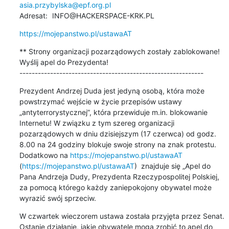
asia.przybylska@epf.org.pl
Adresat: 	INFO@HACKERSPACE-KRK.PL
https://mojepanstwo.pl/ustawaAT
** Strony organizacji pozarządowych zostały zablokowane! 
Wyślij apel do Prezydenta!

------------------------------------------------------------
Prezydent Andrzej Duda jest jedyną osobą, która może 
powstrzymać wejście w życie przepisów ustawy 
„antyterrorystycznej”, która przewiduje m.in. blokowanie 
Internetu! W związku z tym szereg organizacji 
pozarządowych w dniu dzisiejszym (17 czerwca) od godz. 
8.00 na 24 godziny blokuje swoje strony na znak protestu. 
Dodatkowo na 
https://mojepanstwo.pl/ustawaAT
(
https://mojepanstwo.pl/ustawaAT
)  znajduje się „Apel do 
Pana Andrzeja Dudy, Prezydenta Rzeczypospolitej Polskiej, 
za pomocą którego każdy zaniepokojony obywatel może 
wyrazić swój sprzeciw.
W czwartek wieczorem ustawa została przyjęta przez Senat. 
Ostanie działanie, jakie obywatele mogą zrobić to apel do 