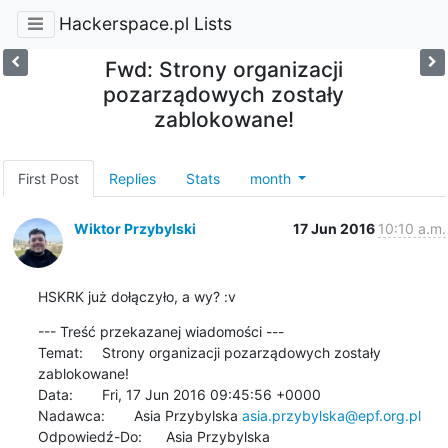
Hackerspace.pl Lists
Fwd: Strony organizacji
pozarządowych zostały
zablokowane!
First Post
Replies
Stats
month
Wiktor Przybylski
17 Jun 2016
10:10 a.m.
HSKRK już dołączyło, a wy? :v
--- Treść przekazanej wiadomości ---

Temat: 	Strony organizacji pozarządowych zostały 
zablokowane!

Data: 	Fri, 17 Jun 2016 09:45:56 +0000

Nadawca: 	Asia Przybylska 
asia.przybylska@epf.org.pl
Odpowiedź-Do: 	Asia Przybylska 