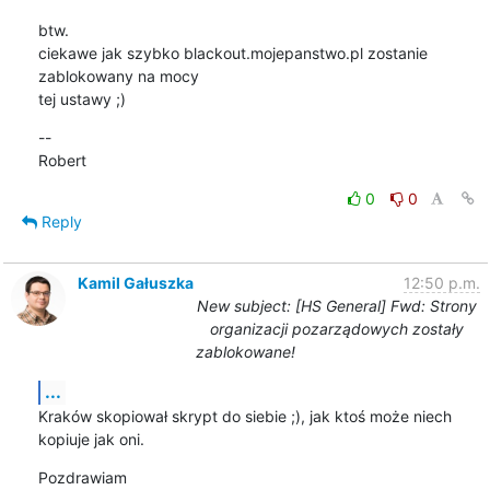
btw.

ciekawe jak szybko blackout.mojepanstwo.pl zostanie 
zablokowany na mocy

tej ustawy ;)
--

Robert
0
0
Reply
Kamil Gałuszka
12:50 p.m.
New subject: [HS General] Fwd: Strony
organizacji pozarządowych zostały
zablokowane!
...
Kraków skopiował skrypt do siebie ;), jak ktoś może niech 
kopiuje jak oni.
Pozdrawiam
