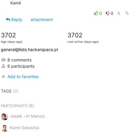
Kamil
0
0
Reply
attachment
3702
3702
Age (days ago)
Last active (days ago)
general@lists.hackerspace.pl
8 comments
6 participants
Add to favorites
TAGS
(0)
(6)
PARTICIPANTS
Jasiek ~m Matusz
Kamil Gałuszka