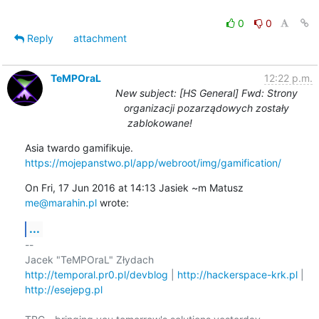
0
0
Reply
attachment
TeMPOraL
12:22 p.m.
New subject: [HS General] Fwd: Strony
organizacji pozarządowych zostały
zablokowane!
https://mojepanstwo.pl/app/webroot/img/gamification/
On Fri, 17 Jun 2016 at 14:13 Jasiek ~m Matusz 
me@marahin.pl
 wrote:
...
-- 

http://temporal.pr0.pl/devblog
 | 
http://hackerspace-krk.pl
http://esejepg.pl