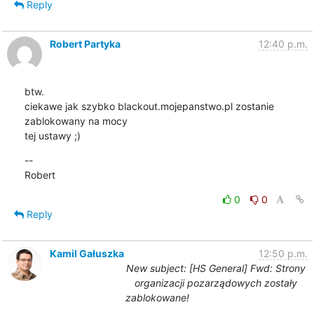
Reply
Robert Partyka
12:40 p.m.
btw.

ciekawe jak szybko blackout.mojepanstwo.pl zostanie 
zablokowany na mocy

tej ustawy ;)
--

Robert
0
0
Reply
Kamil Gałuszka
12:50 p.m.
New subject: [HS General] Fwd: Strony
organizacji pozarządowych zostały
zablokowane!