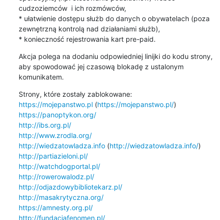
cudzoziemców  i ich rozmówców,

* ułatwienie dostępu służb do danych o obywatelach (poza 
zewnętrzną kontrolą nad działaniami służb),

* konieczność rejestrowania kart pre-paid.
Akcja polega na dodaniu odpowiedniej linijki do kodu strony, 
aby spowodować jej czasową blokadę z ustalonym 
komunikatem.
https://mojepanstwo.pl
 (
https://mojepanstwo.pl/
https://panoptykon.org/
http://ibs.org.pl/
http://www.zrodla.org/
http://wiedzatowladza.info
 (
http://wiedzatowladza.info/
http://partiazieloni.pl/
http://watchdogportal.pl/
http://rowerowalodz.pl/
http://odjazdowybibliotekarz.pl/
http://masakrytyczna.org/
https://amnesty.org.pl/
http://fundacjafenomen.pl/