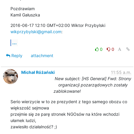
Pozdrawiam

Kamil Gałuszka
2016-06-17 12:10 GMT+02:00 Wiktor Przybylski 
wikprzybylski@gmail.com
:
...
0
0
Reply
attachment
Michał Różański
11:55 a.m.
New subject: [HS General] Fwd: Strony
organizacji pozarządowych zostały
zablokowane!
Serio wierzycie w to ze prezydent z tego samego obozu co 
większość sejmowa

przejmie się ze parę stronek NGOsów na które wchodzi 
ułamek ludzi,

zawiesiło działalność? ;)