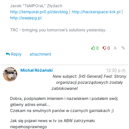
http://temporal.pr0.pl/devblog
 | 
http://hackerspace-krk.pl
http://esejepg.pl
TRC - bringing you tomorrow's solutions yesterday.

0
0
Reply
attachment
Michał Różański
12:30 p.m.
New subject: [HS General] Fwd: Strony
organizacji pozarządowych zostały
zablokowane!
Dobra, podpisałem imieniem i nazwiskiem i podałem swój 
główny adres email...

Czekam na smutnych panów w czarnych garniakach ;)
Jak się pojawi news w tv ze ABW zatrzymało 
niepełnosprawnego
