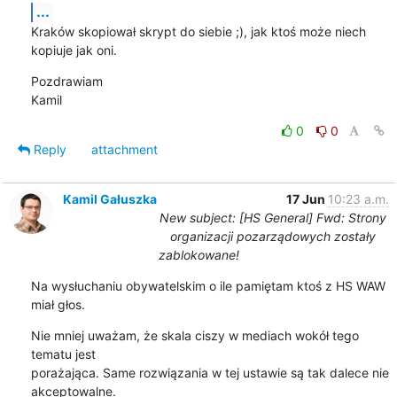
...
Kraków skopiował skrypt do siebie ;), jak ktoś może niech 
kopiuje jak oni.
Pozdrawiam

Kamil
0
0
Reply
attachment
Kamil Gałuszka
17 Jun
10:23 a.m.
New subject: [HS General] Fwd: Strony
organizacji pozarządowych zostały
zablokowane!
Na wysłuchaniu obywatelskim o ile pamiętam ktoś z HS WAW 
miał głos.
Nie mniej uważam, że skala ciszy w mediach wokół tego 
tematu jest

porażająca. Same rozwiązania w tej ustawie są tak dalece nie 
akceptowalne.