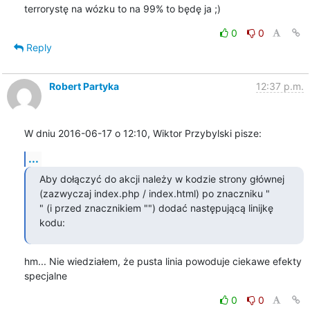
terrorystę na wózku to na 99% to będę ja ;)
0
0
Reply
Robert Partyka
12:37 p.m.
W dniu 2016-06-17 o 12:10, Wiktor Przybylski pisze:
...
Aby dołączyć do akcji należy w kodzie strony głównej 
(zazwyczaj index.php / index.html) po znaczniku "

" (i przed znacznikiem "") dodać następującą linijkę 
kodu:
hm... Nie wiedziałem, że pusta linia powoduje ciekawe efekty 
specjalne
0
0