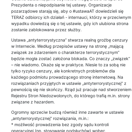
Prezydenta o niepodpisanie tej ustawy. Organizacje 
pozarządowe starają się, aby o #ustawaAT dowiedzieli się 
TERAZ odbiorcy ich działań - internauci, którzy w przeciwnym 
wypadku dowiedzą się o tej ustawie, gdy ich ulubiona strona 
zostanie zablokowana przez służby.
Ustawa „antyterrorystyczna” stwarza realną groźbę cenzury 
w Internecie. Według przepisów ustawy na stronę „mającą 
związek ze zdarzeniem o charakterze terrorystycznym”  
będzie mogła zostać założona blokada. Co znaczy „związek” 
– nie wiadomo. Okaże się w praktyce. Niesie to za sobą nie 
tylko ryzyko cenzury, ale konkretnych problemów dla 
każdego podmiotu prowadzącego stronę internetową. Na 
rozwiązaniach przyjętych w ustawie „antyterrorystycznej” z 
pewnością się nie skończy. Rząd już pracuje nad stworzeniem 
Rejestru Stron Niedozwolonych, do którego trafią m.in. strony 
związane z hazardem.
Ogromny sprzeciw budzą również inne zawarte w ustawie 
„antyterrorystycznej” rozwiązania, m.in.:

* możliwość prowadzenia bez zgody sądu kontroli 
operacyjnej (np. stosowanie podsłuchów) wobec 