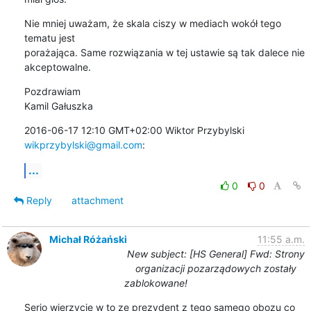
Nie mniej uważam, że skala ciszy w mediach wokół tego 
tematu jest

porażająca. Same rozwiązania w tej ustawie są tak dalece nie 
akceptowalne.
Pozdrawiam

Kamil Gałuszka
2016-06-17 12:10 GMT+02:00 Wiktor Przybylski 
wikprzybylski@gmail.com
:
...
0
0
Reply
attachment
Michał Różański
11:55 a.m.
New subject: [HS General] Fwd: Strony
organizacji pozarządowych zostały
zablokowane!
Serio wierzycie w to ze prezydent z tego samego obozu co 