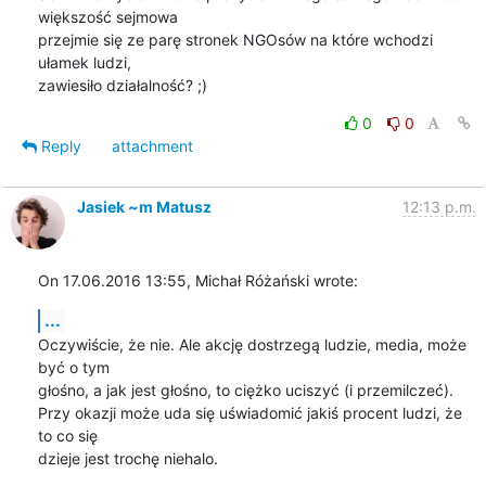
większość sejmowa

przejmie się ze parę stronek NGOsów na które wchodzi 
ułamek ludzi,

zawiesiło działalność? ;)
0
0
Reply
attachment
Jasiek ~m Matusz
12:13 p.m.
On 17.06.2016 13:55, Michał Różański wrote:
...
Oczywiście, że nie. Ale akcję dostrzegą ludzie, media, może 
być o tym 

głośno, a jak jest głośno, to ciężko uciszyć (i przemilczeć).

Przy okazji może uda się uświadomić jakiś procent ludzi, że 
to co się 

dzieje jest trochę niehalo.