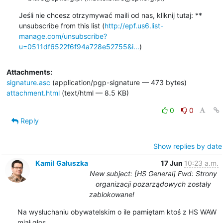
Jeśli nie chcesz otrzymywać maili od nas, kliknij tutaj: ** 
unsubscribe from this list (
http://epf.us6.list-
manage.com/unsubscribe?
u=0511df6522f6f94a728e52755&i...
)
Attachments:
signature.asc
(application/pgp-signature — 473 bytes)
attachment.html
(text/html — 8.5 KB)
0
0
Reply
Show replies by date
Kamil Gałuszka
17 Jun
10:23 a.m.
New subject: [HS General] Fwd: Strony
organizacji pozarządowych zostały
zablokowane!
Na wysłuchaniu obywatelskim o ile pamiętam ktoś z HS WAW 
miał głos.