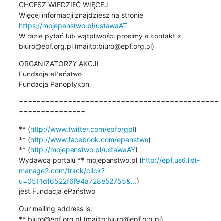
CHCESZ WIEDZIEĆ WIĘCEJ

Więcej informacji znajdziesz na stronie 
https://mojepanstwo.pl/ustawaAT
W razie pytań lub wątpliwości prosimy o kontakt z 
biuro@epf.org.pl (mailto:biuro@epf.org.pl)
ORGANIZATORZY AKCJI

Fundacja ePaństwo

Fundacja Panoptykon
=============================================
===============
** (
http://www.twitter.com/epforgpl
)

** (
http://www.facebook.com/epanstwo
)

** (
http://mojepanstwo.pl/ustawaAY
)

Wydawcą portalu ** mojepanstwo.pl (
http://epf.us6.list-
manage2.com/track/click?
u=0511df6522f6f94a728e52755&...
)

jest Fundacja ePaństwo
Our mailing address is:

** biuro@epf.org.pl (mailto:biuro@epf.org.pl)