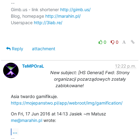
-- 

Gimb.us - link shortener 
http://gimb.us/
Blog, homepage 
http://marahin.pl/
Userspace 
http://3lab.re/
0
0
Reply
attachment
TeMPOraL
12:22 p.m.
New subject: [HS General] Fwd: Strony
organizacji pozarządowych zostały
zablokowane!
https://mojepanstwo.pl/app/webroot/img/gamification/
On Fri, 17 Jun 2016 at 14:13 Jasiek ~m Matusz 
me@marahin.pl
 wrote:
...
-- 
