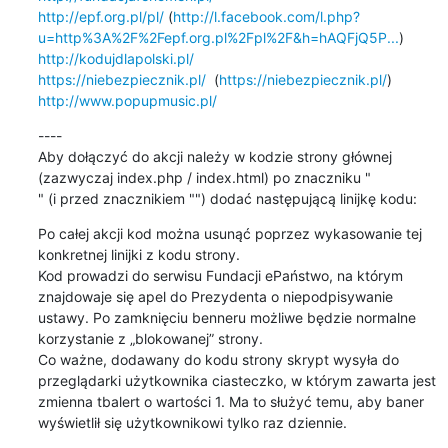
http://epf.org.pl/pl/
 (
http://l.facebook.com/l.php?
u=http%3A%2F%2Fepf.org.pl%2Fpl%2F&h=hAQFjQ5P...
http://kodujdlapolski.pl/
https://niebezpiecznik.pl/
  (
https://niebezpiecznik.pl/
http://www.popupmusic.pl/
----

Aby dołączyć do akcji należy w kodzie strony głównej 
(zazwyczaj index.php / index.html) po znaczniku "

" (i przed znacznikiem "") dodać następującą linijkę kodu:
Po całej akcji kod można usunąć poprzez wykasowanie tej 
konkretnej linijki z kodu strony.

Kod prowadzi do serwisu Fundacji ePaństwo, na którym 
znajdowaje się apel do Prezydenta o niepodpisywanie 
ustawy. Po zamknięciu benneru możliwe będzie normalne 
korzystanie z „blokowanej” strony.

Co ważne, dodawany do kodu strony skrypt wysyła do 
przeglądarki użytkownika ciasteczko, w którym zawarta jest 
zmienna tbalert o wartości 1. Ma to służyć temu, aby baner 
wyświetlił się użytkownikowi tylko raz dziennie.