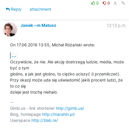
0
0
Reply
attachment
Jasiek ~m Matusz
12:13 p.m.
On 17.06.2016 13:55, Michał Różański wrote:
...
Oczywiście, że nie. Ale akcję dostrzegą ludzie, media, może 
być o tym 

głośno, a jak jest głośno, to ciężko uciszyć (i przemilczeć).

Przy okazji może uda się uświadomić jakiś procent ludzi, że 
to co się 

dzieje jest trochę niehalo.
-- 

Gimb.us - link shortener 
http://gimb.us/
Blog, homepage 
http://marahin.pl/
Userspace 
http://3lab.re/