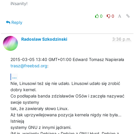
iNsanity!

0
0
Reply
Radoslaw Szkodzinski
3:36 p.m.
2015-03-05 13:40 GMT+01:00 Edward Tomasz Napierała 
trasz@freebsd.org
:
...
Nie, Linusowi też się nie udało. Linusowi udało się zrobić 
dobry kernel.

Co podłapała banda zdzisławów OSów i zaczęła nazywać 
swoje systemy

tak, że zawierały słowo Linux.

Aż tak uprzywilejowana pozycja kernela nigdy nie była... 
Istnieją

systemy GNU z innymi jądrami.

(M.in. warianty Debiana - Debian z GNU Hurd, Debian z 