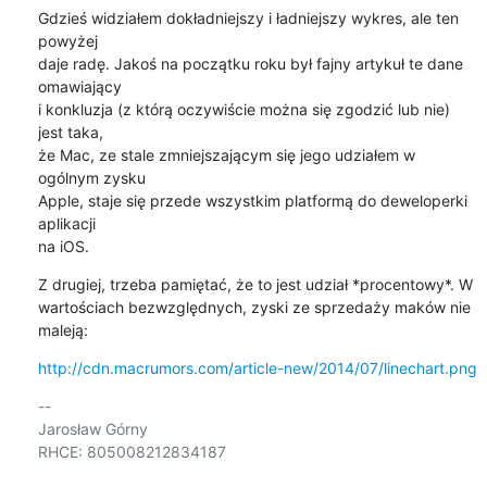
Gdzieś widziałem dokładniejszy i ładniejszy wykres, ale ten 
powyżej

daje radę. Jakoś na początku roku był fajny artykuł te dane 
omawiający

i konkluzja (z którą oczywiście można się zgodzić lub nie) 
jest taka,

że Mac, ze stale zmniejszającym się jego udziałem w 
ogólnym zysku

Apple, staje się przede wszystkim platformą do deweloperki 
aplikacji

na iOS.
Z drugiej, trzeba pamiętać, że to jest udział *procentowy*. W

wartościach bezwzględnych, zyski ze sprzedaży maków nie 
maleją:
http://cdn.macrumors.com/article-new/2014/07/linechart.png
-- 

Jarosław Górny

RHCE: 805008212834187
