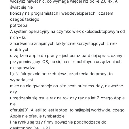
włożysz nawet nic, co wymaga więcej niż pci-e 2.0 4x. A 
świat się nie

kończy na programistach i webdeveloperach i czasem 
czegoś takiego

potrzeba.

A system operacyjny na czymkolwiek okołodesktopowym od 
nich - ku

zmartwieniu znajomych faktycznie korzystających z nie-
mobilnych

urządzeń apple do pracy - jest coraz bardziej upraszczany i

przypominający iOS, co się na nie-mobilnych urządzeniach 
nie sprawdza.

I jeśli faktycznie potrzebujesz urządzenia do pracy, to 
wypada jest

mieć na nie gwarancję on-site next-buisness-day, nieważne 
czy

urządzenia się psują raz na rok czy raz na lat 7, czego Apple 
nie

oferuje[0]. A jeśli to jest laptop, to najlepiej worldwide, czego

Apple nie oferuje tymbardziej.

I na rynku są trzy firmy poważnie podchodzące do 
desktopów: Dell, HP i
