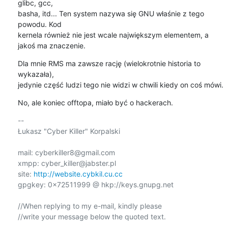
glibc, gcc,

basha, itd... Ten system nazywa się GNU właśnie z tego 
powodu. Kod

kernela również nie jest wcale największym elementem, a 
jakoś ma znaczenie.
Dla mnie RMS ma zawsze rację (wielokrotnie historia to 
wykazała),

jedynie część ludzi tego nie widzi w chwili kiedy on coś mówi.
No, ale koniec offtopa, miało być o hackerach.
-- 

Łukasz "Cyber Killer" Korpalski

mail: cyberkiller8@gmail.com

xmpp: cyber_killer@jabster.pl

site: 
http://website.cybkil.cu.cc
gpgkey: 0x72511999 @ hkp://keys.gnupg.net

//When replying to my e-mail, kindly please

//write your message below the quoted text.
