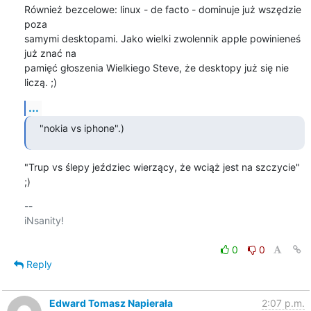
Również bezcelowe: linux - de facto - dominuje już wszędzie 
poza

samymi desktopami. Jako wielki zwolennik apple powinieneś 
już znać na

pamięć głoszenia Wielkiego Steve, że desktopy już się nie 
liczą. ;)
...
"nokia vs iphone".)
"Trup vs ślepy jeździec wierzący, że wciąż jest na szczycie" 
;)
-- 

iNsanity!

0
0
Reply
Edward Tomasz Napierała
2:07 p.m.