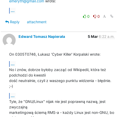
emeryth@gmail.com
 wrote:
...
0
0
Reply
attachment
Edward Tomasz Napierała
5 Mar
6:22 a.m.
On 0305T0746, Łukasz 'Cyber Killer' Korpalski wrote:
...
No i znów, dobrze byłoby zacząć od Wikipedii, która też 
podchodzi do kwestii

dość neutralnie, czyli z waszego punktu widzenia - błędnie.  
;-)
...
Tyle, że "GNU/Linux" nijak nie jest poprawną nazwą, jest 
zwyczajną

marketingową ściemą RMS-a - każdy Linux jest non-GNU, bo 