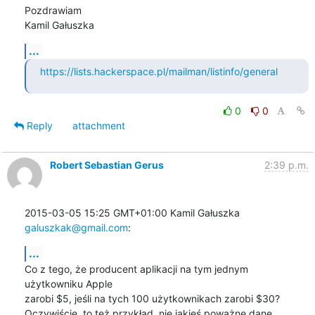
Pozdrawiam

Kamil Gałuszka
...
https://lists.hackerspace.pl/mailman/listinfo/general
0
0
Reply
attachment
Robert Sebastian Gerus
2:39 p.m.
2015-03-05 15:25 GMT+01:00 Kamil Gałuszka 
galuszkak@gmail.com
:
...
Co z tego, że producent aplikacji na tym jednym 
użytkowniku Apple

zarobi $5, jeśli na tych 100 użytkownikach zarobi $30?

Oczywiście, to też przykład, nie jakieś poważne dane.