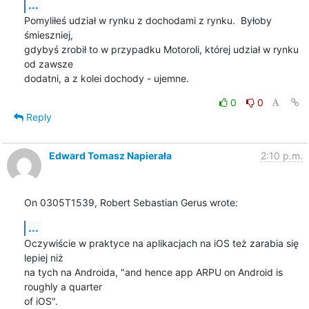
...
Pomyliłeś udział w rynku z dochodami z rynku.  Byłoby 
śmieszniej,

gdybyś zrobił to w przypadku Motoroli, której udział w rynku 
od zawsze

dodatni, a z kolei dochody - ujemne.
0
0
Reply
Edward Tomasz Napierała
2:10 p.m.
On 0305T1539, Robert Sebastian Gerus wrote:
...
Oczywiście w praktyce na aplikacjach na iOS też zarabia się 
lepiej niż

na tych na Androida, "and hence app ARPU on Android is 
roughly a quarter

of iOS".