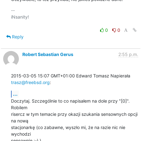
-- 

iNsanity!

0
0
Reply
Robert Sebastian Gerus
2:55 p.m.
2015-03-05 15:07 GMT+01:00 Edward Tomasz Napierała 
trasz@freebsd.org
:
...
Doczytaj. Szczególnie to co napisałem na dole przy "[0]". 
Robilem

risercz w tym temacie przy okazji szukania sensownych opcji 
na nową

stacjonarkę (co zabawne, wyszło mi, że na razie nic nie 
wychodzi

sensownie ;-) )