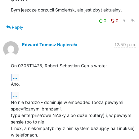
Bym jeszcze dorzucił Smoleńsk, ale jest zbyt aktualny.
0
0
Reply
Edward Tomasz Napierała
12:59 p.m.
On 0305T1425, Robert Sebastian Gerus wrote:
...
Ano.
...
No nie bardzo - dominuje w embedded (poza pewnymi 
specyficznymi branżami,

typu enterprise'owe NAS-y albo duże routery) i, w pewnym 
sensie (bo to nie

Linux, a niekompatybilny z nim system bazujący na Linuksie) 
w telefonach.
