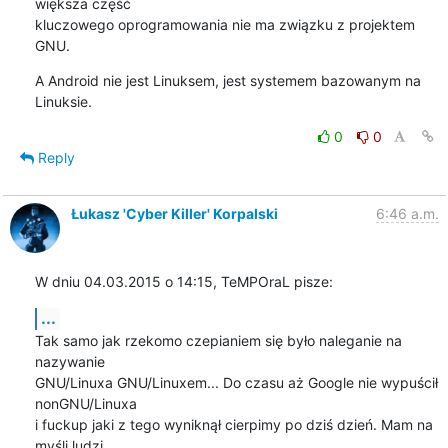
większa część

kluczowego oprogramowania nie ma związku z projektem 
GNU.
A Android nie jest Linuksem, jest systemem bazowanym na 
Linuksie.
0
0
Reply
Łukasz 'Cyber Killer' Korpalski
6:46 a.m.
W dniu 04.03.2015 o 14:15, TeMPOraL pisze:
...
Tak samo jak rzekomo czepianiem się było naleganie na 
nazywanie

GNU/Linuxa GNU/Linuxem... Do czasu aż Google nie wypuścił 
nonGNU/Linuxa

i fuckup jaki z tego wyniknął cierpimy po dziś dzień. Mam na 
myśli ludzi
