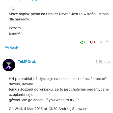
...
Może napisz posta na Hacker News? Jest to w końcu strona 
dla hakerów.
Pozdro,

Emeryth
0
0
Reply
TeMPOraL
1:15 p.m.
HN przerabiał już dyskusje na temat "hacker" vs. "cracker" 
dawno, dawno

temu i doszedł do wniosku, że to jest cholernie pedantyczne 
czepianie się o

gówno. Ale go ahead, if you wan't to try :P.
On Wed, 4 Mar 2015 at 13:20 Andrzej Surowiec 