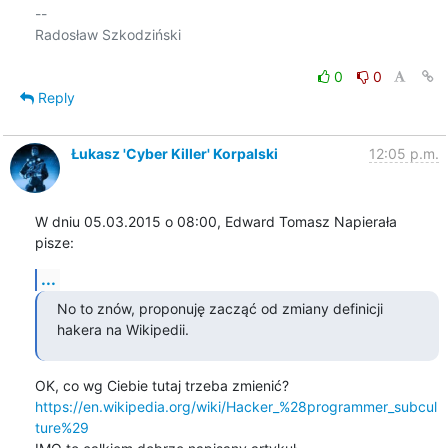
-- 

Radosław Szkodziński

0
0
Reply
Łukasz 'Cyber Killer' Korpalski
12:05 p.m.
W dniu 05.03.2015 o 08:00, Edward Tomasz Napierała 
pisze:
...
No to znów, proponuję zacząć od zmiany definicji 
hakera na Wikipedii.
https://en.wikipedia.org/wiki/Hacker_%28programmer_subcul
ture%29