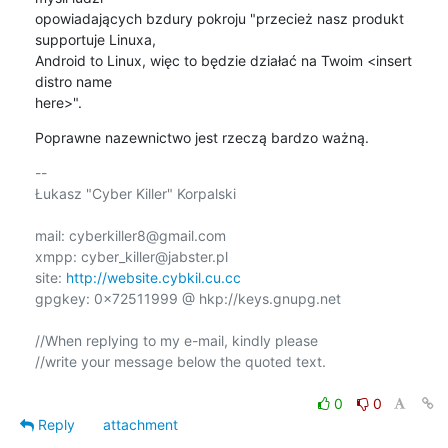
opowiadających bzdury pokroju "przecież nasz produkt 
supportuje Linuxa,

Android to Linux, więc to będzie działać na Twoim <insert 
distro name

here>".
Poprawne nazewnictwo jest rzeczą bardzo ważną.
-- 

Łukasz "Cyber Killer" Korpalski

mail: cyberkiller8@gmail.com

xmpp: cyber_killer@jabster.pl

site: 
http://website.cybkil.cu.cc
gpgkey: 0x72511999 @ hkp://keys.gnupg.net

//When replying to my e-mail, kindly please

//write your message below the quoted text.

0
0
Reply
attachment