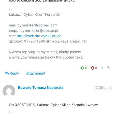
IMO to całkiem dobrze napisany artykuł.
-- 

Łukasz "Cyber Killer" Korpalski

mail: cyberkiller8@gmail.com

xmpp: cyber_killer@jabster.pl

site: 
http://website.cybkil.cu.cc
gpgkey: 0x72511999 @ hkp://keys.gnupg.net

//When replying to my e-mail, kindly please

//write your message below the quoted text.

0
0
Reply
attachment
Edward Tomasz Napierała
12:36 p.m.
On 0305T1305, Łukasz 'Cyber Killer' Korpalski wrote:
...