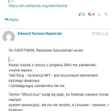
https://en.wikipedia.org/wiki/Hacker
0
0
Reply
Edward Tomasz Napierała
12:40 p.m.
On 0305T0856, Radoslaw Szkodzinski wrote:
...
Nadal, każda z rzeczy z projektu GNU ma zamienniki, 
zwykle lepsze.

Taki Xorg - na licencji MIT - jest kluczowym elementem 
każdego desktopa

i (działającego) zamiennika nie ma.
Termin "GNU/Linux" wziął się stąd, że Stallman zawsze chciał 
napisać

system operacyjny, ale mu nie wyszło, a Linusowi - owszem, i 
Stallman
