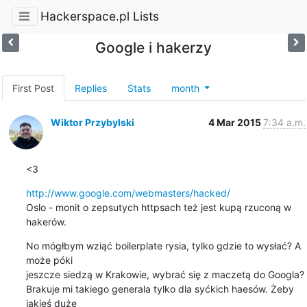
Hackerspace.pl Lists
Google i hakerzy
First Post
Replies
Stats
month
Wiktor Przybylski
4 Mar 2015
7:34 a.m.
<3
http://www.google.com/webmasters/hacked/
Oslo - monit o zepsutych httpsach też jest kupą rzuconą w 
hakerów.
No mógłbym wziąć boilerplate rysia, tylko gdzie to wysłać? A 
może póki

jeszcze siedzą w Krakowie, wybrać się z maczetą do Googla?

Brakuje mi takiego generala tylko dla syćkich haesów. Żeby 
jakieś duże
