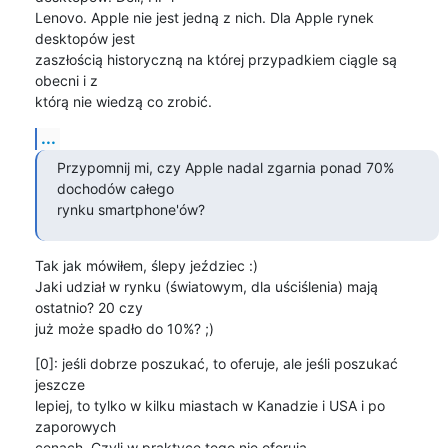
Lenovo. Apple nie jest jedną z nich. Dla Apple rynek 
desktopów jest

zaszłością historyczną na której przypadkiem ciągle są 
obecni i z

którą nie wiedzą co zrobić.
...
Przypomnij mi, czy Apple nadal zgarnia ponad 70% 
dochodów całego

rynku smartphone'ów?
Tak jak mówiłem, ślepy jeździec :)

Jaki udział w rynku (światowym, dla uściślenia) mają 
ostatnio? 20 czy

już może spadło do 10%? ;)
[0]: jeśli dobrze poszukać, to oferuje, ale jeśli poszukać 
jeszcze

lepiej, to tylko w kilku miastach w Kanadzie i USA i po 
zaporowych

cenach. Czyli w praktyce tego nie oferują.