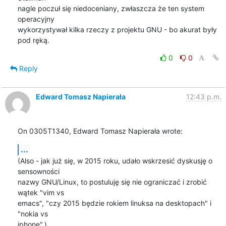
nagle poczuł się niedoceniany, zwłaszcza że ten system 
operacyjny

wykorzystywał kilka rzeczy z projektu GNU - bo akurat były 
pod ręką.
0
0
Reply
Edward Tomasz Napierała
12:43 p.m.
On 0305T1340, Edward Tomasz Napierała wrote:
...
(Also - jak już się, w 2015 roku, udało wskrzesić dyskusję o 
sensowności

nazwy GNU/Linux, to postuluję się nie ograniczać i zrobić 
wątek "vim vs

emacs", "czy 2015 będzie rokiem linuksa na desktopach" i 
"nokia vs

iphone".)