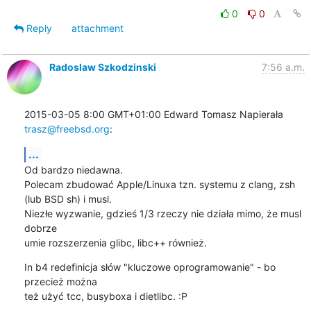
0
0
Reply
attachment
Radoslaw Szkodzinski
7:56 a.m.
2015-03-05 8:00 GMT+01:00 Edward Tomasz Napierała 
trasz@freebsd.org
:
...
Od bardzo niedawna.

Polecam zbudować Apple/Linuxa tzn. systemu z clang, zsh 
(lub BSD sh) i musl.

Niezłe wyzwanie, gdzieś 1/3 rzeczy nie działa mimo, że musl 
dobrze

umie rozszerzenia glibc, libc++ również.
In b4 redefinicja słów "kluczowe oprogramowanie" - bo 
przecież można

też użyć tcc, busyboxa i dietlibc. :P