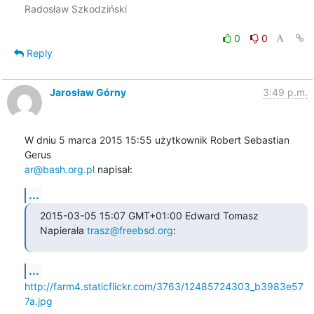
Radosław Szkodziński

0
0
Reply
Jarosław Górny
3:49 p.m.
W dniu 5 marca 2015 15:55 użytkownik Robert Sebastian 
ar@bash.org.pl
 napisał:
...
2015-03-05 15:07 GMT+01:00 Edward Tomasz 
Napierała 
trasz@freebsd.org
:
...
http://farm4.staticflickr.com/3763/12485724303_b3983e57
7a.jpg