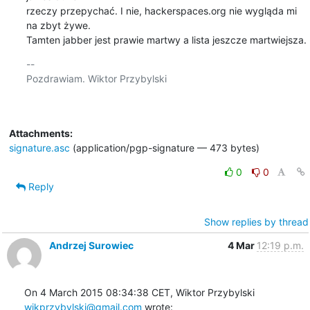
rzeczy przepychać. I nie, hackerspaces.org nie wygląda mi 
na zbyt żywe.

Tamten jabber jest prawie martwy a lista jeszcze martwiejsza.
-- 

Pozdrawiam. Wiktor Przybylski

Attachments:
signature.asc
(application/pgp-signature — 473 bytes)
0
0
Reply
Show replies by thread
Andrzej Surowiec
4 Mar
12:19 p.m.
On 4 March 2015 08:34:38 CET, Wiktor Przybylski 
wikprzybylski@gmail.com
 wrote: