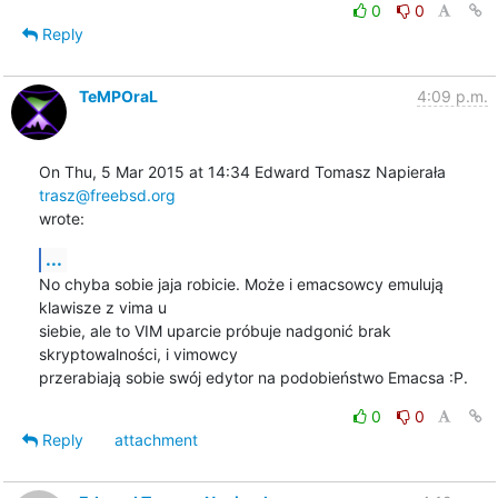
0
0
Reply
TeMPOraL
4:09 p.m.
On Thu, 5 Mar 2015 at 14:34 Edward Tomasz Napierała 
trasz@freebsd.org
wrote:
...
No chyba sobie jaja robicie. Może i emacsowcy emulują 
klawisze z vima u

siebie, ale to VIM uparcie próbuje nadgonić brak 
skryptowalności, i vimowcy

przerabiają sobie swój edytor na podobieństwo Emacsa :P.
0
0
Reply
attachment