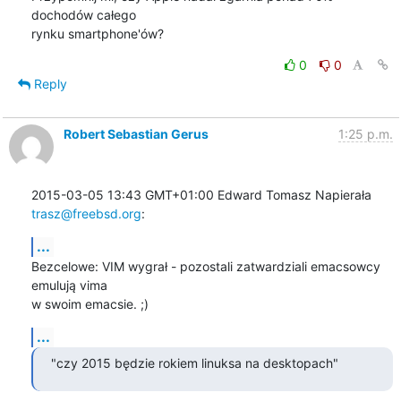
dochodów całego

rynku smartphone'ów?
0
0
Reply
Robert Sebastian Gerus
1:25 p.m.
2015-03-05 13:43 GMT+01:00 Edward Tomasz Napierała 
trasz@freebsd.org
:
...
Bezcelowe: VIM wygrał - pozostali zatwardziali emacsowcy 
emulują vima

w swoim emacsie. ;)
...
"czy 2015 będzie rokiem linuksa na desktopach"