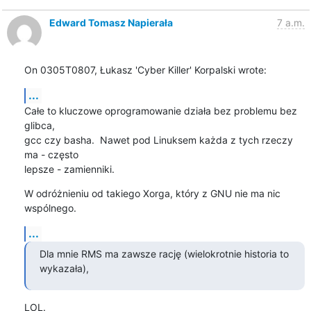
Edward Tomasz Napierała
7 a.m.
On 0305T0807, Łukasz 'Cyber Killer' Korpalski wrote:
...
Całe to kluczowe oprogramowanie działa bez problemu bez 
glibca,

gcc czy basha.  Nawet pod Linuksem każda z tych rzeczy 
ma - często

lepsze - zamienniki.
W odróżnieniu od takiego Xorga, który z GNU nie ma nic 
wspólnego.
...
Dla mnie RMS ma zawsze rację (wielokrotnie historia to 
wykazała),
LOL.