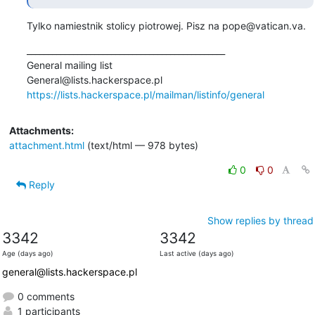
Tylko namiestnik stolicy piotrowej. Pisz na pope@vatican.va.
_______________________________________________

General mailing list

https://lists.hackerspace.pl/mailman/listinfo/general
Attachments:
attachment.html
(text/html — 978 bytes)
0
0
Reply
Show replies by thread
3342
3342
Age (days ago)
Last active (days ago)
general@lists.hackerspace.pl
0 comments
1 participants