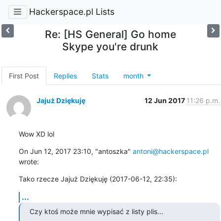
Hackerspace.pl Lists
Re: [HS General] Go home
Skype you're drunk
First Post
Replies
Stats
month
Jajuż Dziękuję
12 Jun 2017
11:26 p.m.
Wow XD lol
On Jun 12, 2017 23:10, "antoszka" 
antoni@hackerspace.pl
wrote:
Tako rzecze Jajuż Dziękuję (2017-06-12, 22:35):
...
Czy ktoś może mnie wypisać z listy plis...