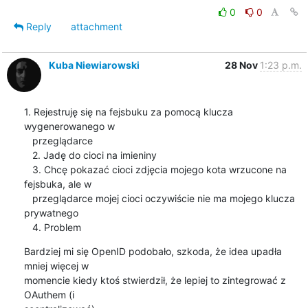
0
0
Reply
attachment
Kuba Niewiarowski
28 Nov
1:23 p.m.
1. Rejestruję się na fejsbuku za pomocą klucza 
wygenerowanego w

   przeglądarce

   2. Jadę do cioci na imieniny

   3. Chcę pokazać cioci zdjęcia mojego kota wrzucone na 
fejsbuka, ale w

   przeglądarce mojej cioci oczywiście nie ma mojego klucza 
prywatnego

   4. Problem
Bardziej mi się OpenID podobało, szkoda, że idea upadła 
mniej więcej w

momencie kiedy ktoś stwierdził, że lepiej to zintegrować z 
OAuthem (i
