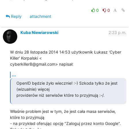
0
0
Reply
attachment
Kuba Niewiarowski
2:23 p.m.
W dniu 28 listopada 2014 14:53 użytkownik Łukasz 'Cyber 
Killer' Korpalski <

cyberkiller8@gmail.com> napisał:
...
OpenID będzie żyło wiecznie! :-) Szkoda tylko że jest 
(wizualnie) więcej

providerów niż serwisów które to przyjmują :-/.
Właśnie problem jest w tym, że jest cała masa serwisów, 
które to przyjmują

- na przykład oferując opcję "Zaloguj przez konto Google". 