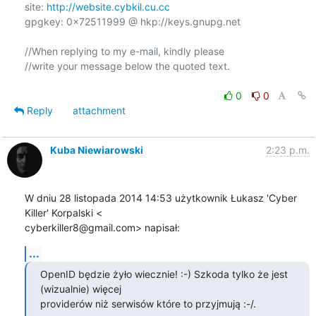
site: 
http://website.cybkil.cu.cc
gpgkey: 0x72511999 @ hkp://keys.gnupg.net

//When replying to my e-mail, kindly please

//write your message below the quoted text.

0
0
Reply
attachment
Kuba Niewiarowski
2:23 p.m.
W dniu 28 listopada 2014 14:53 użytkownik Łukasz 'Cyber 
Killer' Korpalski <

cyberkiller8@gmail.com> napisał:
...
OpenID będzie żyło wiecznie! :-) Szkoda tylko że jest 
(wizualnie) więcej

providerów niż serwisów które to przyjmują :-/.