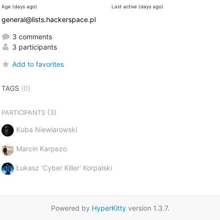
Age (days ago)
Last active (days ago)
general@lists.hackerspace.pl
3 comments
3 participants
Add to favorites
TAGS
(0)
(3)
PARTICIPANTS
Kuba Niewiarowski
Marcin Karpezo
Łukasz 'Cyber Killer' Korpalski
Powered by
HyperKitty
version 1.3.7.