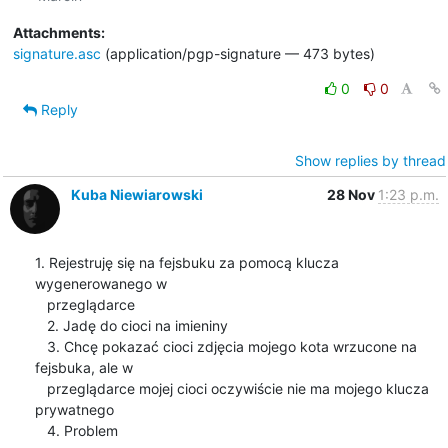
Attachments:
signature.asc
(application/pgp-signature — 473 bytes)
0
0
Reply
Show replies by thread
Kuba Niewiarowski
28 Nov
1:23 p.m.
1. Rejestruję się na fejsbuku za pomocą klucza 
wygenerowanego w

   przeglądarce

   2. Jadę do cioci na imieniny

   3. Chcę pokazać cioci zdjęcia mojego kota wrzucone na 
fejsbuka, ale w

   przeglądarce mojej cioci oczywiście nie ma mojego klucza 
prywatnego

   4. Problem