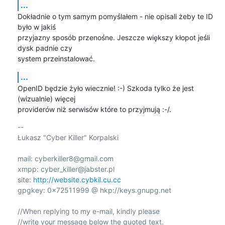
...
Dokładnie o tym samym pomyślałem - nie opisali żeby te ID 
było w jakiś

przyjazny sposób przenośne. Jeszcze większy kłopot jeśli 
dysk padnie czy

system przeinstalować.
...
OpenID będzie żyło wiecznie! :-) Szkoda tylko że jest 
(wizualnie) więcej

providerów niż serwisów które to przyjmują :-/.
-- 

Łukasz "Cyber Killer" Korpalski

mail: cyberkiller8@gmail.com

xmpp: cyber_killer@jabster.pl

site: 
http://website.cybkil.cu.cc
gpgkey: 0x72511999 @ hkp://keys.gnupg.net

//When replying to my e-mail, kindly please

//write your message below the quoted text.
