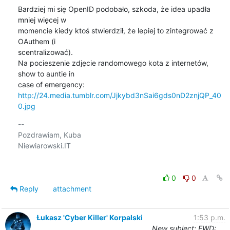
Bardziej mi się OpenID podobało, szkoda, że idea upadła 
mniej więcej w

momencie kiedy ktoś stwierdził, że lepiej to zintegrować z 
OAuthem (i

scentralizować).

Na pocieszenie zdjęcie randomowego kota z internetów, 
show to auntie in

http://24.media.tumblr.com/Jjkybd3nSai6gds0nD2znjQP_40
0.jpg
-- 

Pozdrawiam, Kuba

Niewiarowski.IT

0
0
Reply
attachment
Łukasz 'Cyber Killer' Korpalski
1:53 p.m.
New subject: FWD: