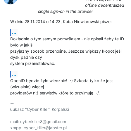
offline decentralized
single sign-on in the browser
W dniu 28.11.2014 o 14:23, Kuba Niewiarowski pisze:
...
Dokładnie o tym samym pomyślałem - nie opisali żeby te ID 
było w jakiś

przyjazny sposób przenośne. Jeszcze większy kłopot jeśli 
dysk padnie czy

system przeinstalować.
...
OpenID będzie żyło wiecznie! :-) Szkoda tylko że jest 
(wizualnie) więcej

providerów niż serwisów które to przyjmują :-/.
-- 

Łukasz "Cyber Killer" Korpalski

mail: cyberkiller8@gmail.com

xmpp: cyber_killer@jabster.pl
