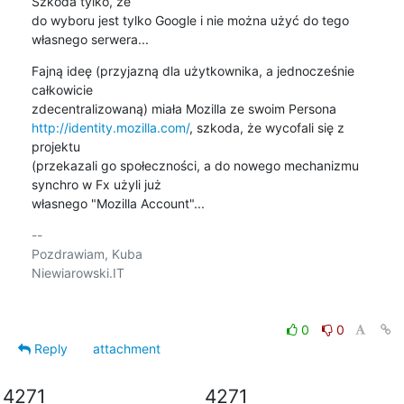
Szkoda tylko, że

do wyboru jest tylko Google i nie można użyć do tego 
własnego serwera...
Fajną ideę (przyjazną dla użytkownika, a jednocześnie 
całkowicie

http://identity.mozilla.com/
, szkoda, że wycofali się z 
projektu

(przekazali go społeczności, a do nowego mechanizmu 
synchro w Fx użyli już

własnego "Mozilla Account"...
-- 

Pozdrawiam, Kuba

Niewiarowski.IT

0
0
Reply
attachment
4271
4271