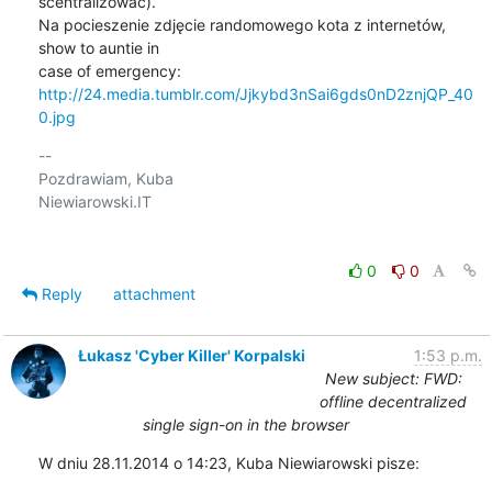
scentralizować).

Na pocieszenie zdjęcie randomowego kota z internetów, 
show to auntie in

http://24.media.tumblr.com/Jjkybd3nSai6gds0nD2znjQP_40
0.jpg
-- 

Pozdrawiam, Kuba

Niewiarowski.IT

0
0
Reply
attachment
Łukasz 'Cyber Killer' Korpalski
1:53 p.m.
New subject: FWD:
offline decentralized
single sign-on in the browser
W dniu 28.11.2014 o 14:23, Kuba Niewiarowski pisze: