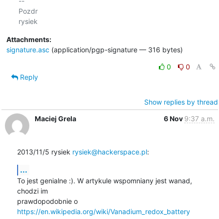
-- 

Pozdr

Attachments:
signature.asc
(application/pgp-signature — 316 bytes)
0
0
Reply
Show replies by thread
Maciej Grela
6 Nov
9:37 a.m.
2013/11/5 rysiek 
rysiek@hackerspace.pl
:
...
To jest genialne :). W artykule wspomniany jest wanad, 
chodzi im

prawdopodobnie o 
https://en.wikipedia.org/wiki/Vanadium_redox_battery