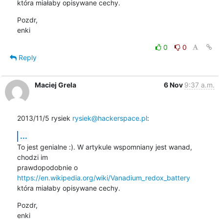
która miałaby opisywane cechy.
Pozdr,

enki
0
0
Reply
Maciej Grela
6 Nov
9:37 a.m.
2013/11/5 rysiek 
rysiek@hackerspace.pl
:
...
To jest genialne :). W artykule wspomniany jest wanad, 
chodzi im

prawdopodobnie o 
https://en.wikipedia.org/wiki/Vanadium_redox_battery
która miałaby opisywane cechy.
Pozdr,

enki