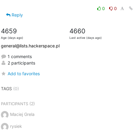
0
0
Reply
4659
4660
Age (days ago)
Last active (days ago)
general@lists.hackerspace.pl
1 comments
2 participants
Add to favorites
TAGS
(0)
(2)
PARTICIPANTS
Maciej Grela
rysiek