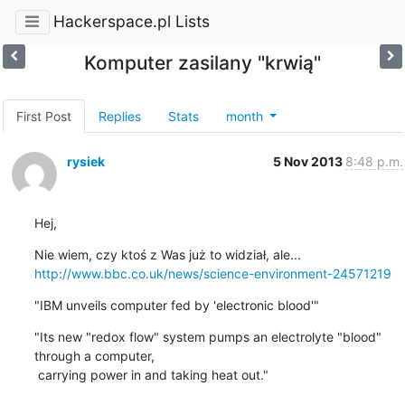
Hackerspace.pl Lists
Komputer zasilany "krwią"
First Post
Replies
Stats
month
rysiek
5 Nov 2013
8:48 p.m.
Hej,
http://www.bbc.co.uk/news/science-environment-24571219
"IBM unveils computer fed by 'electronic blood'"
"Its new "redox flow" system pumps an electrolyte "blood" 
through a computer,

 carrying power in and taking heat out."