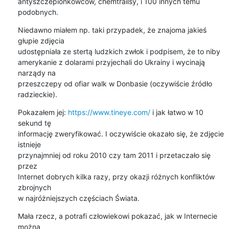
antyszczepionkowców, chemtrailsy, i 100 innych temu 
podobnych.
Niedawno miałem np. taki przypadek, że znajoma jakieś 
głupie zdjęcia

udostępniała ze stertą ludzkich zwłok i podpisem, że to niby

amerykanie z dolarami przyjechali do Ukrainy i wycinają 
narządy na

przeszczepy od ofiar walk w Donbasie (oczywiście źródło 
radzieckie).
Pokazałem jej: 
https://www.tineye.com/
 i jak łatwo w 10 
sekund tę

informację zweryfikować. I oczywiście okazało się, że zdjęcie 
istnieje

przynajmniej od roku 2010 czy tam 2011 i przetaczało się 
przez

Internet dobrych kilka razy, przy okazji różnych konfliktów 
zbrojnych

w najróżniejszych częściach Świata.
Mała rzecz, a potrafi człowiekowi pokazać, jak w Internecie 
można
