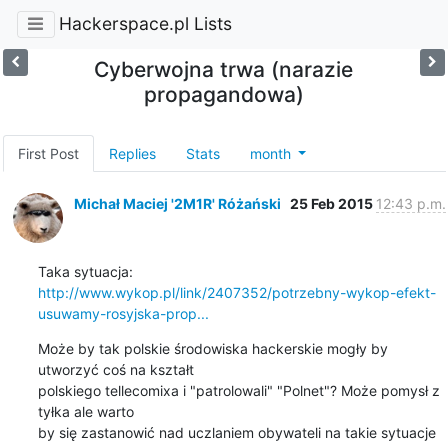
Hackerspace.pl Lists
Cyberwojna trwa (narazie
propagandowa)
First Post
Replies
Stats
month
Michał Maciej '2M1R' Różański
25 Feb 2015
12:43 p.m.
http://www.wykop.pl/link/2407352/potrzebny-wykop-efekt-
usuwamy-rosyjska-prop...
Może by tak polskie środowiska hackerskie mogły by 
utworzyć coś na kształt 

polskiego tellecomixa i "patrolowali" "Polnet"? Może pomysł z 
tyłka ale warto 

by się zastanowić nad uczlaniem obywateli na takie sytuacje 