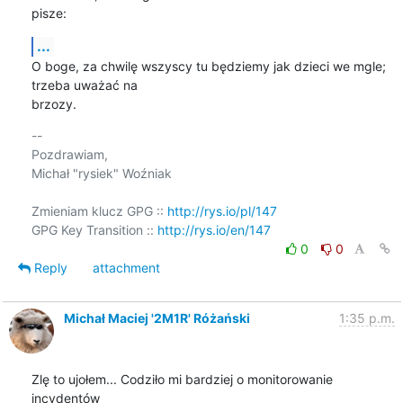
pisze:
...
O boge, za chwilę wszyscy tu będziemy jak dzieci we mgle; 
trzeba uważać na 

brzozy.
-- 

Pozdrawiam,

Michał "rysiek" Woźniak

Zmieniam klucz GPG :: 
http://rys.io/pl/147
GPG Key Transition :: 
http://rys.io/en/147
0
0
Reply
attachment
Michał Maciej '2M1R' Różański
1:35 p.m.
Zlę to ujołem... Codziło mi bardziej o monitorowanie 
incydentów 
