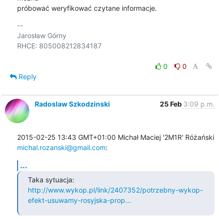
próbować weryfikować czytane informacje.
-- 

Jarosław Górny

RHCE: 805008212834187

0
0
Reply
Radoslaw Szkodzinski
25 Feb
3:09 p.m.
michal.rozanski@gmail.com
:
...
http://www.wykop.pl/link/2407352/potrzebny-wykop-
efekt-usuwamy-rosyjska-prop...