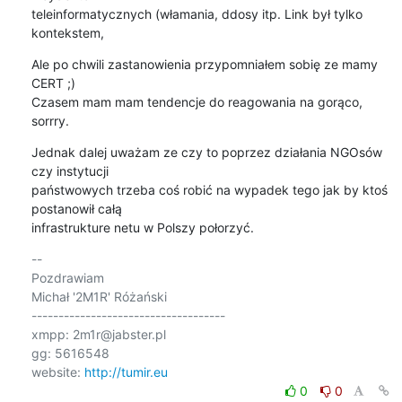
teleinformatycznych (włamania, ddosy itp. Link był tylko 
kontekstem,
Ale po chwili zastanowienia przypomniałem sobię ze mamy 
CERT ;)

Czasem mam mam tendencje do reagowania na gorąco, 
sorrry.
Jednak dalej uważam ze czy to poprzez działania NGOsów 
czy instytucji 

państwowych trzeba coś robić na wypadek tego jak by ktoś  
postanowił całą 

infrastrukture netu w Polszy połorzyć.
-- 

Pozdrawiam

Michał '2M1R' Różański

------------------------------------

xmpp: 2m1r@jabster.pl 

gg: 5616548

website: 
http://tumir.eu
0
0