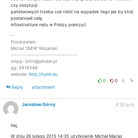
czy instytucji 

państwowych trzeba coś robić na wypadek tego jak by ktoś  
postanowił całą 

infrastrukture netu w Polszy połorzyć.
-- 

Pozdrawiam

Michał '2M1R' Różański

------------------------------------

xmpp: 2m1r@jabster.pl 

gg: 5616548

website: 
http://tumir.eu
0
0
Reply
attachment
Jarosław Górny
4:30 p.m.
hej,
W dniu 26 lutego 2015 14:35 użytkownik Michał Maciej 