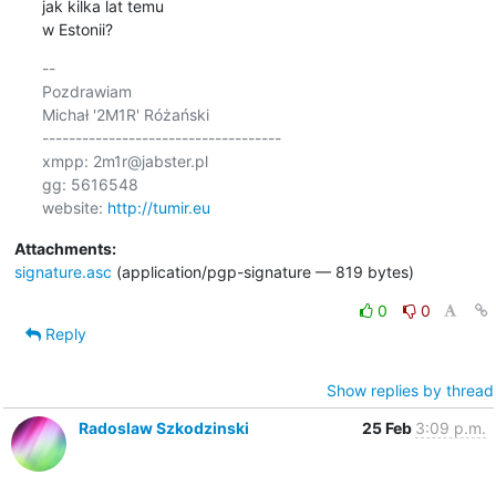
jak kilka lat temu 

w Estonii?
-- 

Pozdrawiam

Michał '2M1R' Różański

------------------------------------

xmpp: 2m1r@jabster.pl 

gg: 5616548

website: 
http://tumir.eu
Attachments:
signature.asc
(application/pgp-signature — 819 bytes)
0
0
Reply
Show replies by thread
Radoslaw Szkodzinski
25 Feb
3:09 p.m.