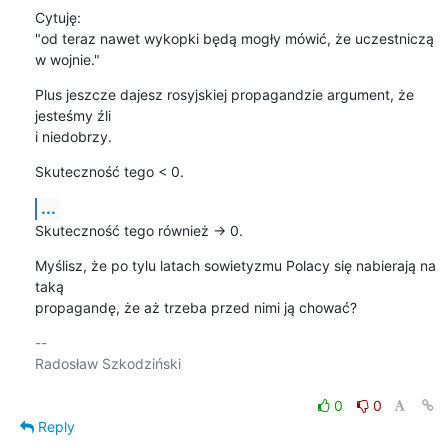
Cytuję:

"od teraz nawet wykopki będą mogły mówić, że uczestniczą 
w wojnie."
Plus jeszcze dajesz rosyjskiej propagandzie argument, że 
jesteśmy źli

i niedobrzy.
Skuteczność tego < 0.
...
Skuteczność tego również -> 0.
Myślisz, że po tylu latach sowietyzmu Polacy się nabierają na 
taką

propagandę, że aż trzeba przed nimi ją chować?
-- 

Radosław Szkodziński

0
0
Reply