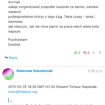
szczuja

usiłuje zorganizować pospolite ruszenie za darmo, zamiast 
zapłacić

profesjonalistom którzy z tego żyją. Takie czasy - tania i 
darmowa

siła robocza. Jak nie chce płacić za prace niech sobie bota 
napisze.
Pozdrawiam

Dominik
0
0
Reply
Radoslaw Szkodzinski
9:48 p.m.
2015-02-25 18:26 GMT+01:00 Edward Tomasz Napierała 
trasz@freebsd.org
:
...