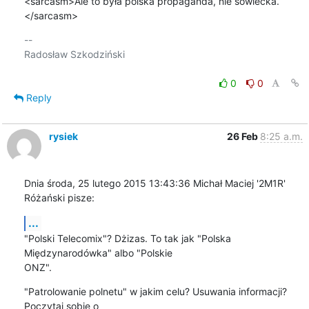
<sarcasm>Ale to była polska propaganda, nie sowiecka.
</sarcasm>
-- 

Radosław Szkodziński

0
0
Reply
rysiek
26 Feb
8:25 a.m.
Dnia środa, 25 lutego 2015 13:43:36 Michał Maciej '2M1R' 
Różański pisze:
...
"Polski Telecomix"? Dżizas. To tak jak "Polska 
Międzynarodówka" albo "Polskie 

ONZ".
"Patrolowanie polnetu" w jakim celu? Usuwania informacji? 
Poczytaj sobie o 
