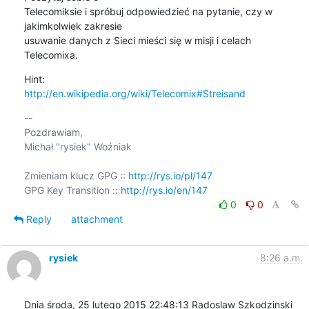
Telecomiksie i spróbuj odpowiedzieć na pytanie, czy w 
jakimkolwiek zakresie 

usuwanie danych z Sieci mieści się w misji i celach 
Telecomixa.
http://en.wikipedia.org/wiki/Telecomix#Streisand
-- 

Pozdrawiam,

Michał "rysiek" Woźniak

Zmieniam klucz GPG :: 
http://rys.io/pl/147
GPG Key Transition :: 
http://rys.io/en/147
0
0
Reply
attachment
rysiek
8:26 a.m.
Dnia środa, 25 lutego 2015 22:48:13 Radoslaw Szkodzinski 