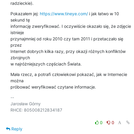
radzieckie).
Pokazałem jej: 
https://www.tineye.com/
 i jak łatwo w 10 
sekund tę

informację zweryfikować. I oczywiście okazało się, że zdjęcie 
istnieje

przynajmniej od roku 2010 czy tam 2011 i przetaczało się 
przez

Internet dobrych kilka razy, przy okazji różnych konfliktów 
zbrojnych

w najróżniejszych częściach Świata.
Mała rzecz, a potrafi człowiekowi pokazać, jak w Internecie 
można

próbować weryfikować czytane informacje.
-- 

Jarosław Górny

RHCE: 805008212834187

0
0
Reply