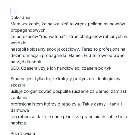
...
Dokładnie

Mam wrażenie, że nasza sieć to wręcz poligon manewrów 
propagandowych,

że od czasów "red watcha" i stron chuliganów robionych w 
wordzie

nastąpił kolosalny skok jakościowy. Teraz to profesjonalna

dezinformacja i propaganda. Flame i Fud to równoprawne 
narzędzia obok

SEO. Czasem użyje ich handlowiec, czasem polityk.
Smutne jest tylko to, że kolejny polityczno-ideologiczny 
szczuja

usiłuje zorganizować pospolite ruszenie za darmo, zamiast 
zapłacić

profesjonalistom którzy z tego żyją. Takie czasy - tania i 
darmowa

siła robocza. Jak nie chce płacić za prace niech sobie bota 
napisze.
Pozdrawiam
