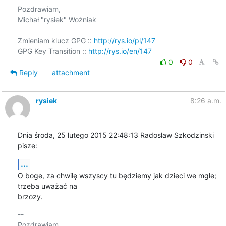
Pozdrawiam,

Michał "rysiek" Woźniak

Zmieniam klucz GPG :: 
http://rys.io/pl/147
GPG Key Transition :: 
http://rys.io/en/147
0
0
Reply
attachment
rysiek
8:26 a.m.
Dnia środa, 25 lutego 2015 22:48:13 Radoslaw Szkodzinski 
pisze:
...
O boge, za chwilę wszyscy tu będziemy jak dzieci we mgle; 
trzeba uważać na 

brzozy.
-- 

Pozdrawiam,
