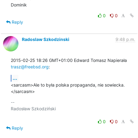
Dominik
0
0
Reply
Radoslaw Szkodzinski
9:48 p.m.
2015-02-25 18:26 GMT+01:00 Edward Tomasz Napierała 
trasz@freebsd.org
:
...
<sarcasm>Ale to była polska propaganda, nie sowiecka.
</sarcasm>
-- 

Radosław Szkodziński

0
0
Reply