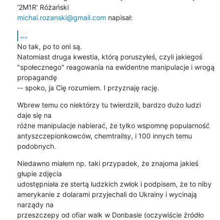
michal.rozanski@gmail.com
 napisał:
...
No tak, po to oni są.

Natomiast druga kwestia, którą poruszyłeś, czyli jakiegoś

"społecznego" reagowania na ewidentne manipulacje i wrogą 
propagandę

-- spoko, ja Cię rozumiem. I przyznaję rację.
Wbrew temu co niektórzy tu twierdzili, bardzo dużo ludzi 
daje się na

różne manipulacje nabierać, że tylko wspomnę popularność

antyszczepionkowców, chemtrailsy, i 100 innych temu 
podobnych.
Niedawno miałem np. taki przypadek, że znajoma jakieś 
głupie zdjęcia

udostępniała ze stertą ludzkich zwłok i podpisem, że to niby

amerykanie z dolarami przyjechali do Ukrainy i wycinają 
narządy na

przeszczepy od ofiar walk w Donbasie (oczywiście źródło 