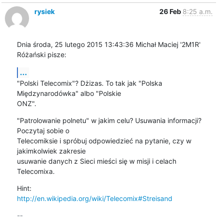
rysiek
26 Feb
8:25 a.m.
Dnia środa, 25 lutego 2015 13:43:36 Michał Maciej '2M1R' 
Różański pisze:
...
"Polski Telecomix"? Dżizas. To tak jak "Polska 
Międzynarodówka" albo "Polskie 

ONZ".
"Patrolowanie polnetu" w jakim celu? Usuwania informacji? 
Poczytaj sobie o 

Telecomiksie i spróbuj odpowiedzieć na pytanie, czy w 
jakimkolwiek zakresie 

usuwanie danych z Sieci mieści się w misji i celach 
Telecomixa.
http://en.wikipedia.org/wiki/Telecomix#Streisand
-- 
