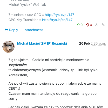
Michał "rysiek" Woźniak

Zmieniam klucz GPG :: 
http://rys.io/pl/147
GPG Key Transition :: 
http://rys.io/en/147
0
0
Reply
attachment
Michał Maciej '2M1R' Różański
26 Feb
2:35 p.m.
Zlę to ujołem... Codziło mi bardziej o monitorowanie 
incydentów 

teleinformatycznych (włamania, ddosy itp. Link był tylko 
kontekstem,
Ale po chwili zastanowienia przypomniałem sobię ze mamy 
CERT ;)

Czasem mam mam tendencje do reagowania na gorąco, 
sorrry.
Jednak dalej uważam ze czy to poprzez działania NGOsów 