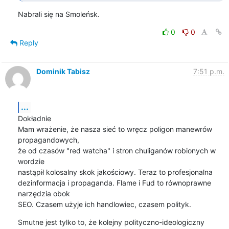
Nabrali się na Smoleńsk.
0
0
Reply
Dominik Tabisz
7:51 p.m.
...
Dokładnie

Mam wrażenie, że nasza sieć to wręcz poligon manewrów 
propagandowych,

że od czasów "red watcha" i stron chuliganów robionych w 
wordzie

nastąpił kolosalny skok jakościowy. Teraz to profesjonalna

dezinformacja i propaganda. Flame i Fud to równoprawne 
narzędzia obok

SEO. Czasem użyje ich handlowiec, czasem polityk.
Smutne jest tylko to, że kolejny polityczno-ideologiczny 